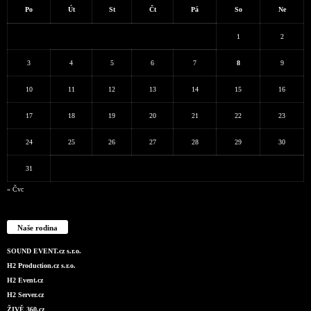
Po
Út
St
Čt
Pá
So
Ne
1
2
3
4
5
6
7
8
9
10
11
12
13
14
15
16
17
18
19
20
21
22
23
24
25
26
27
28
29
30
31
« Čvc
Naše rodina
SOUND EVENT.cz s.r.o.
H2 Production.cz s.r.o.
H2 Event.cz
H2 Server.cz
ŽIVĚ 360.cz