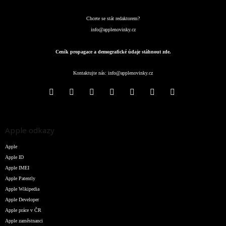
Chcete se stát redaktorem?
info@applenovinky.cz
Ceník propagace a demografické údaje stáhnout zde.
Kontaktujte nás:
info@applenovinky.cz
Apple odkazy
Apple
Apple ID
Apple IMEI
Apple Patently
Apple Wikipedia
Apple Developer
Apple práce v ČR
Apple zaměstnanci