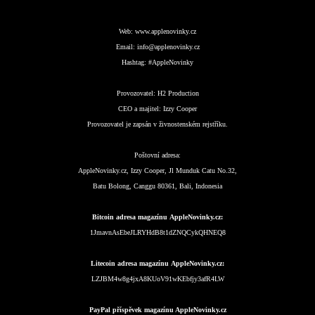
Web:
www.applenovinky.cz
Email:
info@applenovinky.cz
Hashtag:
#AppleNovinky
Provozovatel:
H2 Production
CEO a majitel:
Izzy Cooper
Provozovatel je zapsán v živnostenském rejstříku.
Poštovní adresa:
AppleNovinky.cz, Izzy Cooper, Jl Munduk Catu No.32,
Batu Bolong, Canggu 80361, Bali, Indonesia
Bitcoin adresa magazínu AppleNovinky.cz:
1JmavnAsEbeJLRYHdB8t1dZNQCykQHNEQ8
Litecoin adresa magazínu AppleNovinky.cz:
LZJBM4w8g4jxA8KUoV91wKEbfjy3afR4LW
PayPal příspěvek magazínu AppleNovinky.cz