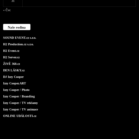
31
« Čvc
Naše rodina
SOUND EVENT.cz s.r.o.
H2 Production.cz s.r.o.
H2 Event.cz
H2 Server.cz
ŽIVĚ 360.cz
DEN LÁSKY.cz
DJ Izzy Cooper
Izzy Cooper.ART
Izzy Cooper / Photo
Izzy Cooper / Branding
Izzy Cooper / TV reklamy
Izzy Cooper / TV animace
ONLINE UDÁLOSTI.cz