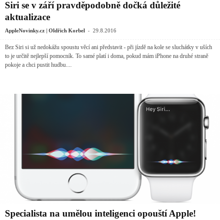
Siri se v září pravděpodobně dočká důležité
aktualizace
-
AppleNovinky.cz | Oldřich Korbel
29.8.2016
Bez Siri si už nedokážu spoustu věcí ani představit - při jízdě na kole se sluchátky v uších
to je určitě nejlepší pomocník. To samé platí i doma, pokud mám iPhone na druhé straně
pokoje a chci pustit hudbu....
Specialista na umělou inteligenci opouští Apple!