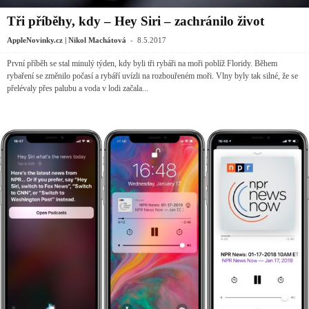
Tři příběhy, kdy – Hey Siri – zachránilo život
-
AppleNovinky.cz | Nikol Machátová
8.5.2017
První příběh se stal minulý týden, kdy byli tři rybáři na moři poblíž Floridy. Během
rybaření se změnilo počasí a rybáří uvízli na rozbouřeném moři. Vlny byly tak silné, že se
přelévaly přes palubu a voda v lodi začala...