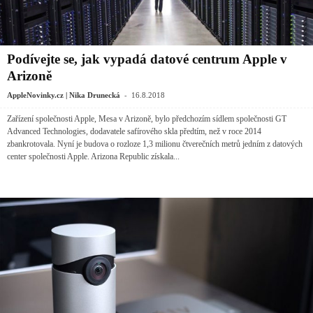
Podívejte se, jak vypadá datové centrum Apple v
Arizoně
-
AppleNovinky.cz | Nika Drunecká
16.8.2018
Zařízení společnosti Apple, Mesa v Arizoně, bylo předchozím sídlem společnosti GT
Advanced Technologies, dodavatele safírového skla předtím, než v roce 2014
zbankrotovala. Nyní je budova o rozloze 1,3 milionu čtverečních metrů jedním z datových
center společnosti Apple. Arizona Republic získala...