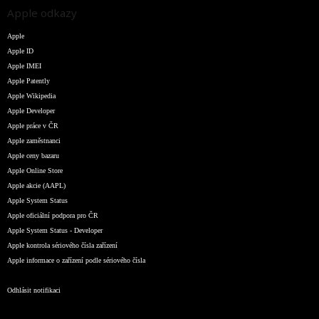
Apple odkazy
Apple
Apple ID
Apple IMEI
Apple Patently
Apple Wikipedia
Apple Developer
Apple práce v ČR
Apple zaměstnanci
Apple ceny bazaru
Apple Online Store
Apple akcie (AAPL)
Apple System Status
Apple oficiální podpora pro ČR
Apple System Status - Developer
Apple kontrola sériového čísla zařízení
Apple informace o zařízení podle sériového čísla
Odhlásit notifikaci