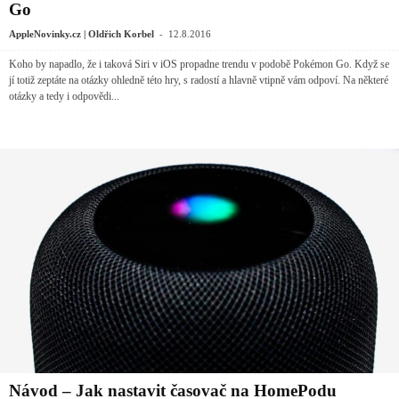
Go
-
AppleNovinky.cz | Oldřich Korbel
12.8.2016
Koho by napadlo, že i taková Siri v iOS propadne trendu v podobě Pokémon Go. Když se
jí totiž zeptáte na otázky ohledně této hry, s radostí a hlavně vtipně vám odpoví. Na některé
otázky a tedy i odpovědi...
Návod – Jak nastavit časovač na HomePodu