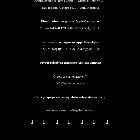
AppleNovinky.cz, Izzy Cooper, Jl Munduk Catu No.32,
Batu Bolong, Canggu 80361, Bali, Indonesia
Bitcoin adresa magazínu AppleNovinky.cz:
1JmavnAsEbeJLRYHdB8t1dZNQCykQHNEQ8
Litecoin adresa magazínu AppleNovinky.cz:
LZJBM4w8g4jxA8KUoV91wKEbfjy3afR4LW
PayPal příspěvek magazínu AppleNovinky.cz
Chcete se stát redaktorem?
info@applenovinky.cz
Ceník propagace a demografické údaje stáhnout zde.
Kontaktujte nás:
info@applenovinky.cz