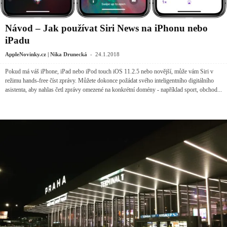
Návod – Jak používat Siri News na iPhonu nebo
iPadu
-
AppleNovinky.cz | Nika Drunecká
24.1.2018
Pokud má váš iPhone, iPad nebo iPod touch iOS 11.2.5 nebo novější, může vám Siri v
režimu hands-free číst zprávy. Můžete dokonce požádat svého inteligentního digitálního
asistenta, aby nahlas četl zprávy omezené na konkrétní domény - například sport, obchod...