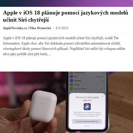
Apple v iOS 18 plánuje pomocí jazykových modelů
učinit Siri chytřejší
-
AppleNovinky.cz | Nika Drunecká
6.9.2023
Apple v iOS 18 plánuje pomocí jazykových modelů učinit Siri chytřejší, uvádí The
Information. Apple chce, aby ‌Siri‌ dokázala pomoci uživatelům automatizovat složité,
vícestupňové úkoly pomocí hlasových příkazů. Například ‌Siri‌ může být schopna udělat
něco jako pořídit sérii pěti fotek,...