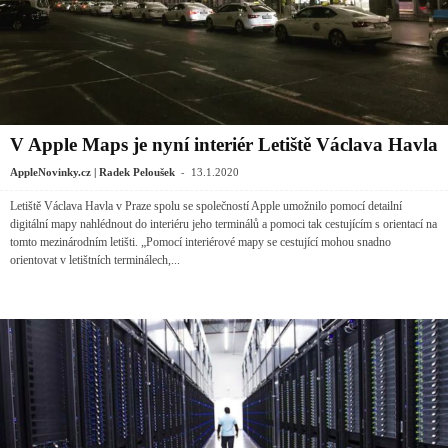
V Apple Maps je nyní interiér Letiště Václava Havla
-
AppleNovinky.cz | Radek Peloušek
13.1.2020
Letiště Václava Havla v Praze spolu se společností Apple umožnilo pomocí detailní
digitální mapy nahlédnout do interiéru jeho terminálů a pomoci tak cestujícím s orientací na
tomto mezinárodním letišti. „Pomocí interiérové mapy se cestující mohou snadno
orientovat v letištních terminálech,...