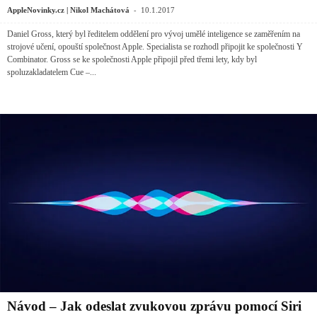
-
AppleNovinky.cz | Nikol Machátová
10.1.2017
Daniel Gross, který byl ředitelem oddělení pro vývoj umělé inteligence se zaměřením na
strojové učení, opouští společnost Apple. Specialista se rozhodl připojit ke společnosti Y
Combinator. Gross se ke společnosti Apple připojil před třemi lety, kdy byl
spoluzakladatelem Cue –...
Návod – Jak odeslat zvukovou zprávu pomocí Siri