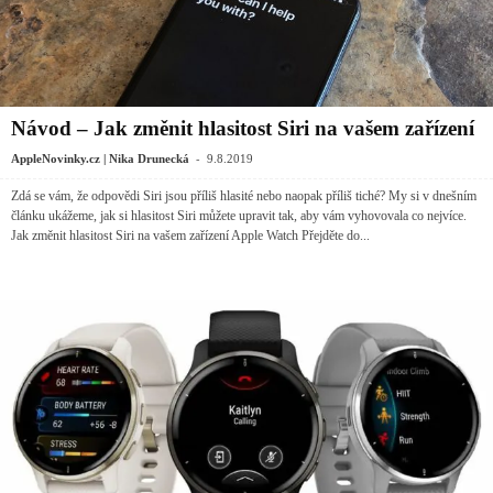
Návod – Jak změnit hlasitost Siri na vašem zařízení
-
AppleNovinky.cz | Nika Drunecká
9.8.2019
Zdá se vám, že odpovědi Siri jsou příliš hlasité nebo naopak příliš tiché? My si v dnešním
článku ukážeme, jak si hlasitost Siri můžete upravit tak, aby vám vyhovovala co nejvíce.
Jak změnit hlasitost Siri na vašem zařízení Apple Watch Přejděte do...