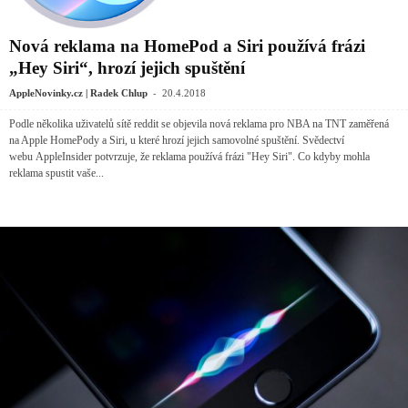
Nová reklama na HomePod a Siri používá frázi
„Hey Siri“, hrozí jejich spuštění
-
AppleNovinky.cz | Radek Chlup
20.4.2018
Podle několika uživatelů sítě reddit se objevila nová reklama pro NBA na TNT zaměřená
na Apple HomePody a Siri, u které hrozí jejich samovolné spuštění. Svědectví
webu AppleInsider potvrzuje, že reklama používá frázi "Hey Siri". Co kdyby mohla
reklama spustit vaše...