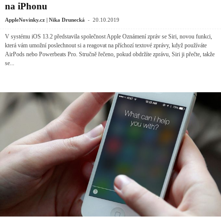
na iPhonu
-
AppleNovinky.cz | Nika Drunecká
20.10.2019
V systému iOS 13.2 představila společnost Apple Oznámení zpráv se Siri, novou funkci,
která vám umožní poslechnout si a reagovat na příchozí textové zprávy, když používáte
AirPods nebo Powerbeats Pro. Stručně řečeno, pokud obdržíte zprávu, ‌Siri‌ ji přečte, takže
se...