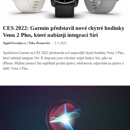
CES 2022: Garmin představil nové chytré hodinky
Venu 2 Plus, které nabízejí integraci Siri
-
AppleNovinky.cz | Nika Drunecká
5.1.2022
Společnost Garmin na CES 2022 představila své nejnovější chytré hodinky Venu 2 Plus,
které nabízejí integraci Siri. K dispozici jsou všechny stejné funkce Siri, jako na
‌iPhonu‌. Můžete pomocí Siri například posílat zprávy, telefonovat, odpovídat na zprávy a
další. Venu 2 Plus...