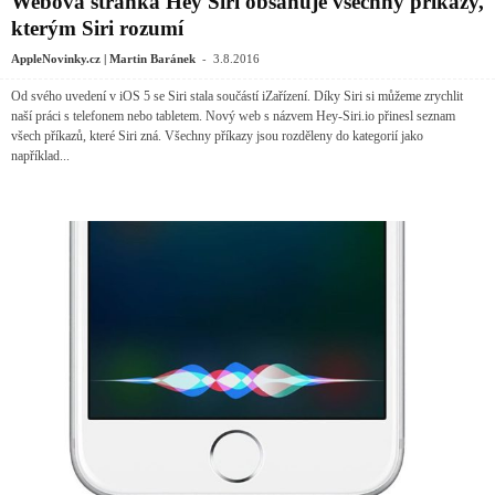
Webová stránka Hey Siri obsahuje všechny příkazy,
kterým Siri rozumí
-
AppleNovinky.cz | Martin Baránek
3.8.2016
Od svého uvedení v iOS 5 se Siri stala součástí iZařízení. Díky Siri si můžeme zrychlit
naší práci s telefonem nebo tabletem. Nový web s názvem Hey-Siri.io přinesl seznam
všech příkazů, které Siri zná. Všechny příkazy jsou rozděleny do kategorií jako
například...