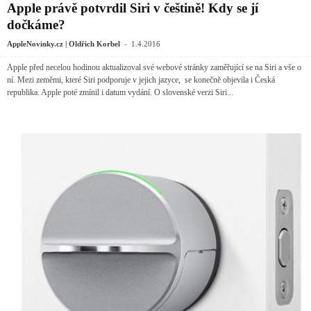
Apple právě potvrdil Siri v češtině! Kdy se jí
dočkáme?
-
AppleNovinky.cz | Oldřich Korbel
1.4.2016
Apple před necelou hodinou aktualizoval své webové stránky zaměřující se na Siri a vše o
ní. Mezi zeměmi, které Siri podporuje v jejich jazyce, se konečně objevila i Česká
republika. Apple poté zmínil i datum vydání. O slovenské verzi Siri...