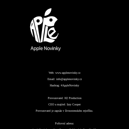
Web:
www.applenovinky.cz
Email:
info@applenovinky.cz
Hashtag:
#AppleNovinky
Provozovatel:
H2 Production
CEO a majitel:
Izzy Cooper
Provozovatel je zapsán v živnostenském rejstříku.
Poštovní adresa: