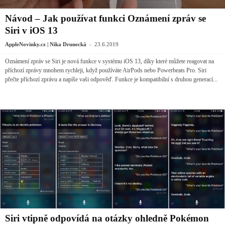
Návod – Jak používat funkci Oznámení zpráv se
Siri v iOS 13
-
AppleNovinky.cz | Nika Drunecká
23.6.2019
Oznámení zpráv se Siri je nová funkce v systému iOS 13, díky které můžete reagovat na
příchozí zprávy mnohem rychleji, když používáte AirPods nebo Powerbeats Pro. Siri
přečte příchozí zprávu a napíše vaši odpověď. Funkce je kompatibilní s druhou generací...
Siri vtipně odpovídá na otázky ohledně Pokémon