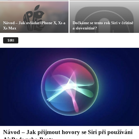
Návod – Jak ovládat iPhone X, Xs a
Dočkáme se tento rok Siri v češtině
Xs Max
a slovenštině?
SIRI
Návod – Jak přijmout hovory se Siri při používání