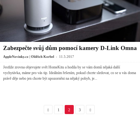
Zabezpečte svůj dům pomocí kamery D-Link Omna
-
AppleNovinky.cz | Oldřich Korbel
11.5.2017
Jestliže zrovna objevujete svět HomeKitu a hodila by se vám domů nějaká další
vychytávka, máme pro vás tip. Ideálním řešením, pokud chcete sledovat, co se u vás doma
právě děje nebo jen chcete být upozorněni na nějaký pohyb, je...
1
2
3