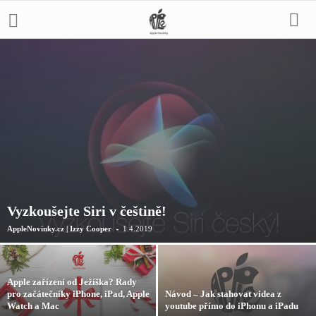
Vyzkoušejte Siri v češtině!
-
AppleNovinky.cz | Izzy Cooper
1.4.2019
Apple zařízení od Ježíška? Rady
pro začátečníky iPhone, iPad, Apple
Návod – Jak stahovat videa z
Watch a Mac
youtube přímo do iPhonu a iPadu