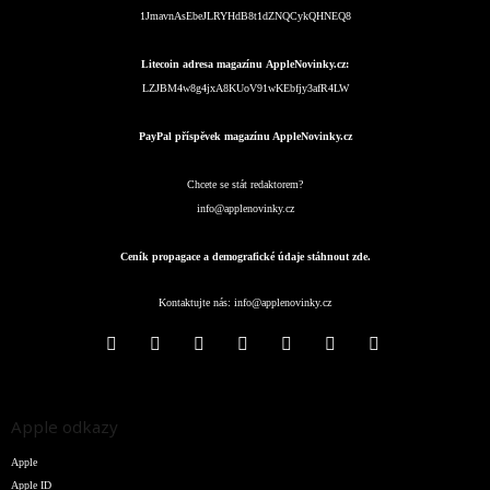
1JmavnAsEbeJLRYHdB8t1dZNQCykQHNEQ8
Litecoin adresa magazínu AppleNovinky.cz:
LZJBM4w8g4jxA8KUoV91wKEbfjy3afR4LW
PayPal příspěvek magazínu AppleNovinky.cz
Chcete se stát redaktorem?
info@applenovinky.cz
Ceník propagace a demografické údaje stáhnout zde.
Kontaktujte nás:
info@applenovinky.cz
Apple odkazy
Apple
Apple ID