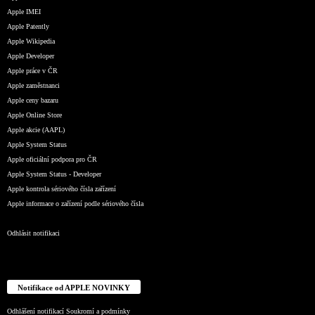
Apple IMEI
Apple Patently
Apple Wikipedia
Apple Developer
Apple práce v ČR
Apple zaměstnanci
Apple ceny bazaru
Apple Online Store
Apple akcie (AAPL)
Apple System Status
Apple oficiální podpora pro ČR
Apple System Status - Developer
Apple kontrola sériového čísla zařízení
Apple informace o zařízení podle sériového čísla
Odhlásit notifikaci
Notifikace od APPLE NOVINKY
Odhlášení notifikací
Soukromí a podmínky