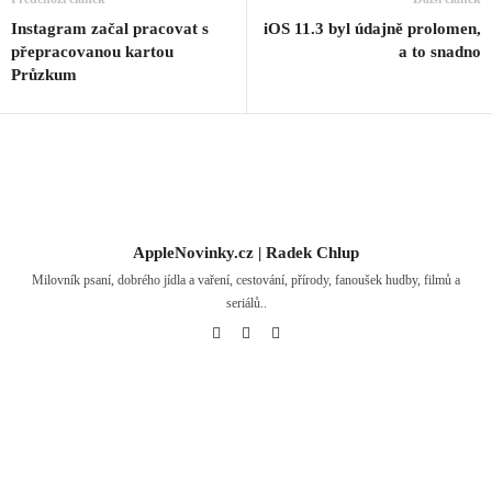
Instagram začal pracovat s
iOS 11.3 byl údajně prolomen,
přepracovanou kartou
a to snadno
Průzkum
AppleNovinky.cz | Radek Chlup
Milovník psaní, dobrého jídla a vaření, cestování, přírody, fanoušek hudby, filmů a
seriálů..