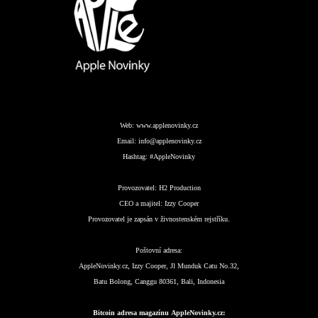
Web:
www.applenovinky.cz
Email:
info@applenovinky.cz
Hashtag:
#AppleNovinky
Provozovatel:
H2 Production
CEO a majitel:
Izzy Cooper
Provozovatel je zapsán v živnostenském rejstříku.
Poštovní adresa:
AppleNovinky.cz, Izzy Cooper, Jl Munduk Catu No.32,
Batu Bolong, Canggu 80361, Bali, Indonesia
Bitcoin adresa magazínu AppleNovinky.cz: