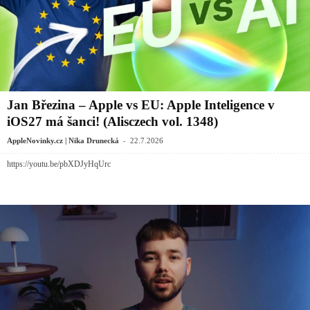
Jan Březina – Apple vs EU: Apple Inteligence v
iOS27 má šanci! (Alisczech vol. 1348)
-
AppleNovinky.cz | Nika Drunecká
22.7.2026
https://youtu.be/pbXDJyHqUrc