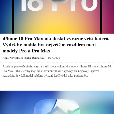
iPhone 18 Pro Max má dostat výrazně větší baterii.
Výdrž by mohla být největším rozdílem mezi
modely Pro a Pro Max
-
AppleNovinky.cz | Nika Drunecká
16.7.2026
Apple se podle očekávání chystá v září představit nové modely iPhone 18 Pro a iPhone 18
Pro Max. Oba telefony mají sdílet většinu funkcí a výbavy, ale nejnovější zpráva
naznačuje, že větší model nabídne výrazně lepší výdrž díky podstatně...