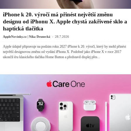
iPhone k 20. výročí má přinést největší změnu
designu od iPhonu X. Apple chystá zakřivené sklo a
haptická tlačítka
-
AppleNovinky.cz | Nika Drunecká
28.7.2026
Apple údajně připravuje na podzim roku 2027 iPhone k 20. výročí, který by mohl přinést
největší designovou změnu od vydání iPhonu X. Podobně jako iPhone X v roce 2017
ukončil éru klasického tlačítka Home Button a představil displej přes...