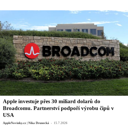
Apple investuje přes 30 miliard dolarů do
Broadcomu. Partnerství podpoří výrobu čipů v
USA
-
AppleNovinky.cz | Nika Drunecká
15.7.2026