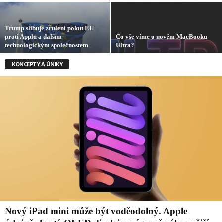
Trump slibuje zrušení pokut EU
proti Applu a dalším
Co vše víme o novém MacBooku
technologickým společnostem
Ultra?
KONCEPTY A ÚNIKY
Nový iPad mini může být voděodolný. Apple