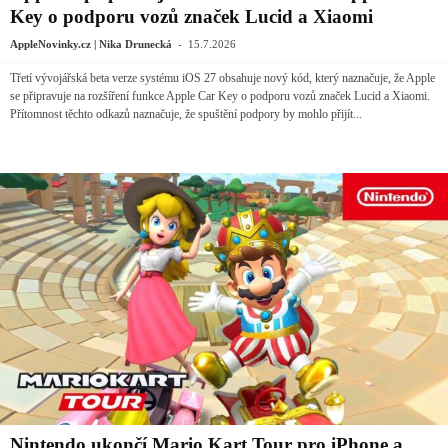
Key o podporu vozů značek Lucid a Xiaomi
-
AppleNovinky.cz | Nika Drunecká
15.7.2026
Třetí vývojářská beta verze systému iOS 27 obsahuje nový kód, který naznačuje, že Apple
se připravuje na rozšíření funkce Apple Car Key o podporu vozů značek Lucid a Xiaomi.
Přítomnost těchto odkazů naznačuje, že spuštění podpory by mohlo přijít...
Nintendo ukončí Mario Kart Tour pro iPhone a