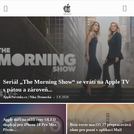
Seriál „The Morning Show“ se vrátí na Apple TV
s pátou a zároveň...
-
AppleNovinky.cz | Nika Drunecká
3.8.2026
Apple tlačí na nižší ceny OLED
displejů pro iPhone 18 Pro Max.
Beta verze macOS 27 přepracovává
Přesto...
okno pro psaní v aplikaci Mail