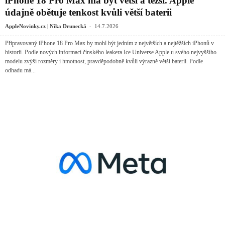
iPhone 18 Pro Max má být větší a těžší. Apple
údajně obětuje tenkost kvůli větší baterii
-
AppleNovinky.cz | Nika Drunecká
14.7.2026
Připravovaný iPhone 18 Pro Max by mohl být jedním z největších a nejtěžších iPhonů v
historii. Podle nových informací čínského leakera Ice Universe Apple u svého nejvyššího
modelu zvýší rozměry i hmotnost, pravděpodobně kvůli výrazně větší baterii. Podle
odhadu má...