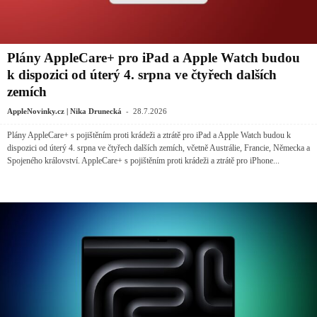
Plány AppleCare+ pro iPad a Apple Watch budou
k dispozici od úterý 4. srpna ve čtyřech dalších
zemích
-
AppleNovinky.cz | Nika Drunecká
28.7.2026
Plány AppleCare+ s pojištěním proti krádeži a ztrátě pro iPad a Apple Watch budou k
dispozici od úterý 4. srpna ve čtyřech dalších zemích, včetně Austrálie, Francie, Německa a
Spojeného království. AppleCare+ s pojištěním proti krádeži a ztrátě pro iPhone...