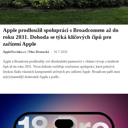
Apple prodloužil spolupráci s Broadcomem až do
roku 2031. Dohoda se týká klíčových čipů pro
zařízení Apple
-
AppleNovinky.cz | Nika Drunecká
16.7.2026
Apple a Broadcom prodloužily své dlouhodobé partnerství v oblasti vývoje a dodávek
čipů až do roku 2031. Nová dohoda rozšiřuje současnou spolupráci, která pokrývá
širokou škálu vlastních komponentů určených pro zařízení Apple. Broadcom patří mezi
nejvýznamnější dodavatele Applu a podle...