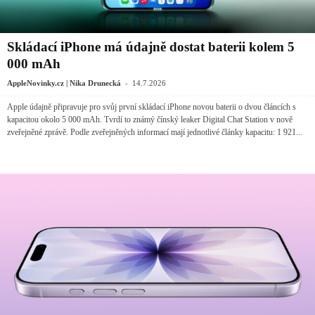
Skládací iPhone má údajně dostat baterii kolem 5
000 mAh
-
AppleNovinky.cz | Nika Drunecká
14.7.2026
Apple údajně připravuje pro svůj první skládací iPhone novou baterii o dvou článcích s
kapacitou okolo 5 000 mAh. Tvrdí to známý čínský leaker Digital Chat Station v nově
zveřejněné zprávě. Podle zveřejněných informací mají jednotlivé články kapacitu: 1 921...