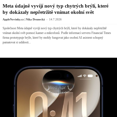
Meta údajně vyvíjí nový typ chytrých brýlí, které
by dokázaly nepřetržitě vnímat okolní svět
-
AppleNovinky.cz | Nika Drunecká
14.7.2026
Společnost Meta údajně vyvíjí nový typ chytrých brýlí, které by dokázaly nepřetržitě
vnímat okolní svět pomocí kamer a mikrofonů. Podle informací serveru Financial Times
firma prototypuje brýle, které by mohly fungovat jako osobní AI asistent schopný
pamatovat si události...