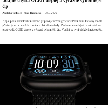
údajně chystá OLED displej a výrazně výkonnější
čip
-
AppleNovinky.cz | Nika Drunecká
28.7.2026
Apple podle aktuálních informací připravuje novou generaci iPadu mini, která by mohla
přinést jednu z největších změn v historii této řady. iPad mini má údajně získat odolnost
proti vodě, OLED displej a výrazně výkonnější čip. Vydání se nyní očekává nejpozději...