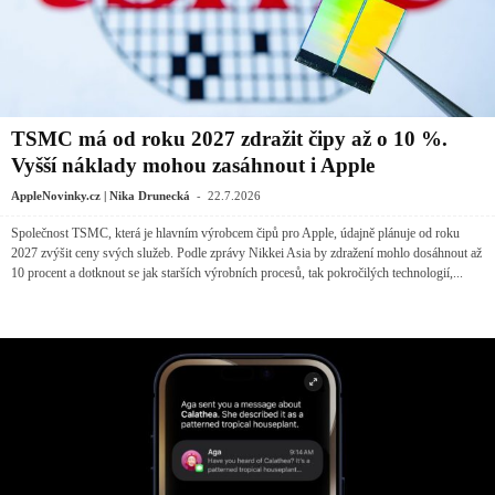
TSMC má od roku 2027 zdražit čipy až o 10 %.
Vyšší náklady mohou zasáhnout i Apple
-
AppleNovinky.cz | Nika Drunecká
22.7.2026
Společnost TSMC, která je hlavním výrobcem čipů pro Apple, údajně plánuje od roku
2027 zvýšit ceny svých služeb. Podle zprávy Nikkei Asia by zdražení mohlo dosáhnout až
10 procent a dotknout se jak starších výrobních procesů, tak pokročilých technologií,...