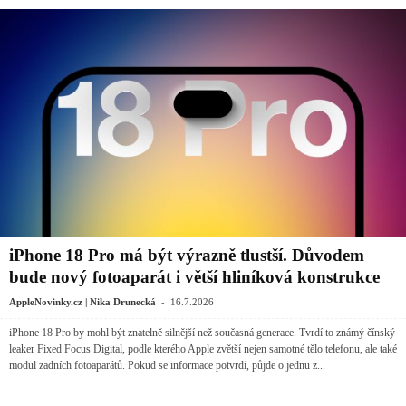
iPhone 18 Pro má být výrazně tlustší. Důvodem
bude nový fotoaparát i větší hliníková konstrukce
-
AppleNovinky.cz | Nika Drunecká
16.7.2026
iPhone 18 Pro by mohl být znatelně silnější než současná generace. Tvrdí to známý čínský
leaker Fixed Focus Digital, podle kterého Apple zvětší nejen samotné tělo telefonu, ale také
modul zadních fotoaparátů. Pokud se informace potvrdí, půjde o jednu z...