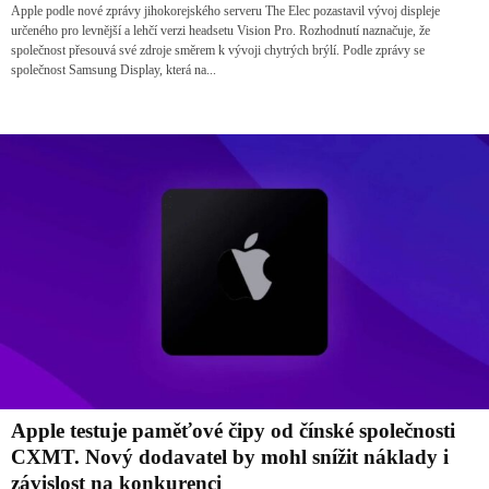
Apple podle nové zprávy jihokorejského serveru The Elec pozastavil vývoj displeje
určeného pro levnější a lehčí verzi headsetu Vision Pro. Rozhodnutí naznačuje, že
společnost přesouvá své zdroje směrem k vývoji chytrých brýlí. Podle zprávy se
společnost Samsung Display, která na...
Apple testuje paměťové čipy od čínské společnosti
CXMT. Nový dodavatel by mohl snížit náklady i
závislost na konkurenci