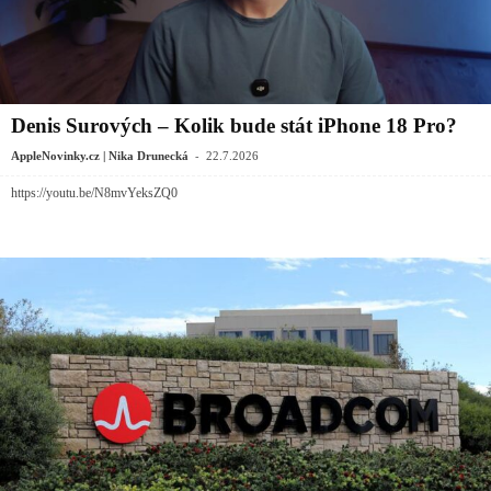
Denis Surových – Kolik bude stát iPhone 18 Pro?
-
AppleNovinky.cz | Nika Drunecká
22.7.2026
https://youtu.be/N8mvYeksZQ0