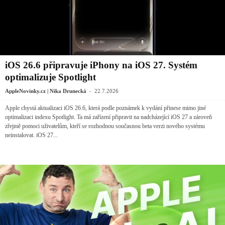
iOS 26.6 připravuje iPhony na iOS 27. Systém
optimalizuje Spotlight
-
AppleNovinky.cz | Nika Drunecká
22.7.2026
Apple chystá aktualizaci iOS 26.6, která podle poznámek k vydání přinese mimo jiné
optimalizaci indexu Spotlight. Ta má zařízení připravit na nadcházející iOS 27 a zároveň
zřejmě pomoci uživatelům, kteří se rozhodnou současnou beta verzi nového systému
neinstalovat. iOS 27...