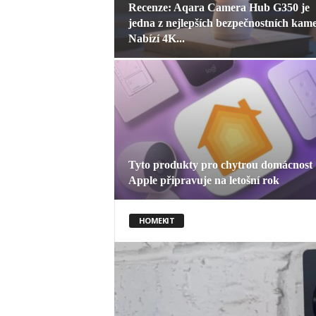
Recenze: Aqara Camera Hub G350 je
jedna z nejlepších bezpečnostních kame
Nabízí 4K...
Tyto produkty pro chytrou domácnost
Apple připravuje na letošní rok
HOMEKIT