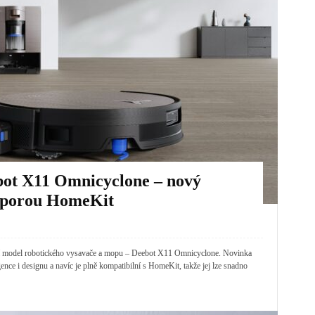
bot X11 Omnicyclone – nový
odporou HomeKit
ější model robotického vysavače a mopu – Deebot X11 Omnicyclone. Novinka
gence i designu a navíc je plně kompatibilní s HomeKit, takže jej lze snadno