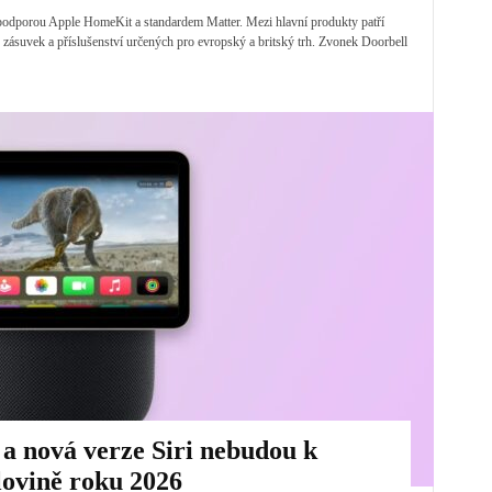
podporou Apple HomeKit a standardem Matter. Mezi hlavní produkty patří
ásuvek a příslušenství určených pro evropský a britský trh. Zvonek Doorbell
 a nová verze Siri nebudou k
olovině roku 2026