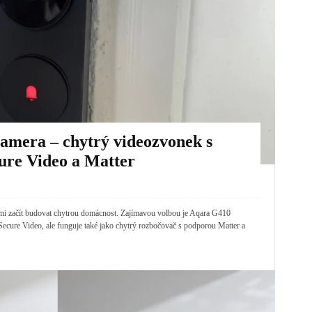
amera – chytrý videozvonek s
re Video a Matter
rými začít budovat chytrou domácnost. Zajímavou volbou je Aqara G410
ecure Video, ale funguje také jako chytrý rozbočovač s podporou Matter a