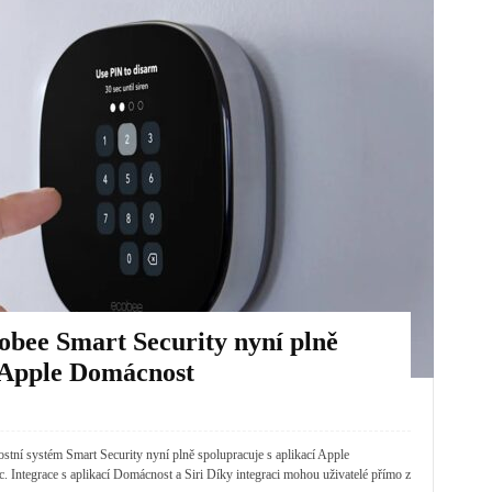
obee Smart Security nyní plně
í Apple Domácnost
ostní systém Smart Security nyní plně spolupracuje s aplikací Apple
. Integrace s aplikací Domácnost a Siri Díky integraci mohou uživatelé přímo z