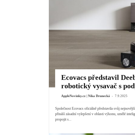
Ecovacs představil Dee
robotický vysavač s p
-
AppleNovinky.cz | Nika Drunecká
7.9.2025
Společnost Ecovacs oficiálně představila svůj nejnov
přináší zásadní vylepšení v oblasti výkonu, umělé inteli
propojit s...