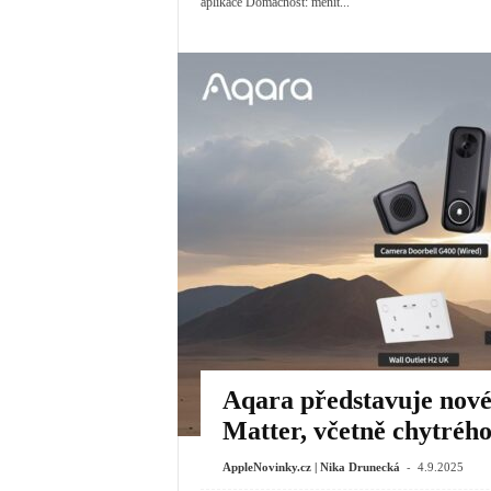
aplikace Domácnost: měnit...
Aqara představuje nov
Matter, včetně chytré
-
AppleNovinky.cz | Nika Drunecká
4.9.2025