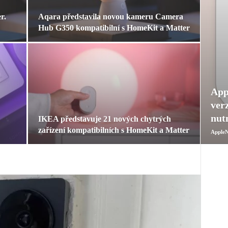
r.
Aqara představila novou kameru Camera
Hub G350 kompatibilní s HomeKit a Matter
App
ver
nut
IKEA představuje 21 nových chytrých
zařízení kompatibilních s HomeKit a Matter
AppleN