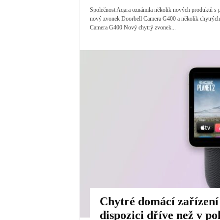
Společnost Aqara oznámila několik nových produktů s 
nový zvonek Doorbell Camera G400 a několik chytrých z
Camera G400 Nový chytrý zvonek...
Chytré domácí zařízení
dispozici dříve než v p