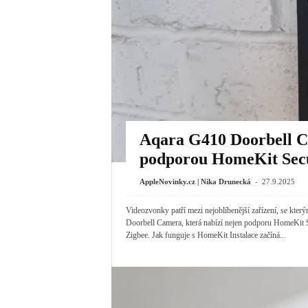
Aqara G410 Doorbell C
podporou HomeKit Secu
-
AppleNovinky.cz | Nika Drunecká
27.9.2025
Videozvonky patří mezi nejoblíbenější zařízení, se kte
Doorbell Camera, která nabízí nejen podporu HomeKit S
Zigbee. Jak funguje s HomeKit Instalace začíná...