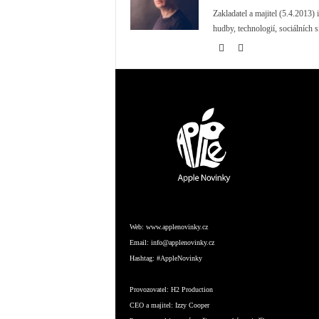
Zakladatel a majitel (5.4.2013
hudby, technologií, sociálních s
Web:
www.applenovinky.cz
Email:
info@applenovinky.cz
Hashtag:
#AppleNovinky
Provozovatel:
H2 Production
CEO a majitel:
Izzy Cooper