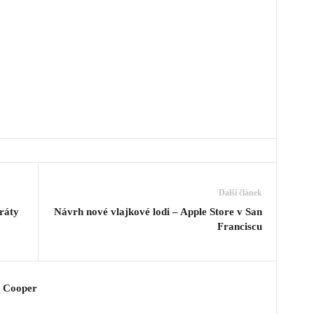
Další článek
ráty
Návrh nové vlajkové lodi – Apple Store v San
Franciscu
y Cooper