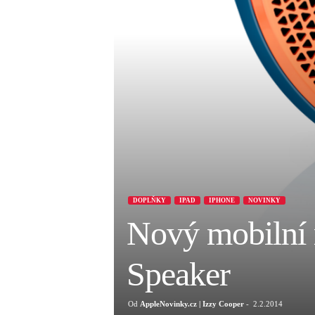
DOPLŇKY
IPAD
IPHONE
NOVINKY
Nový mobilní 
Speaker
Od
AppleNovinky.cz | Izzy Cooper
-
2.2.2014