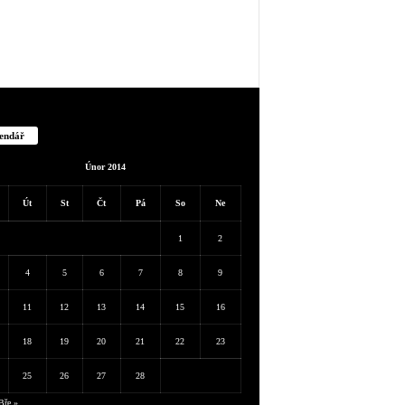
endář
Únor 2014
Út
St
Čt
Pá
So
Ne
1
2
4
5
6
7
8
9
11
12
13
14
15
16
18
19
20
21
22
23
25
26
27
28
Bře »