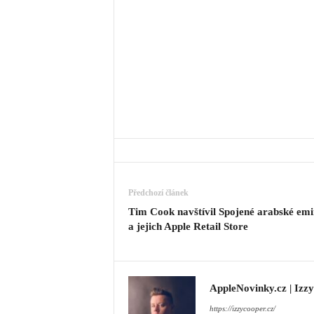
Předchozí článek
Tim Cook navštívil Spojené arabské emi
a jejich Apple Retail Store
AppleNovinky.cz | Izz
https://izzycooper.cz/