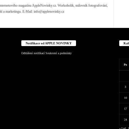
) internetového magazínu AppleNovinky.cz. Workoholik, milovník fotografování,
ítí a marketingu. E-Mail:
info@applenovinky.cz
Notifikace od APPLE NOVINKY
Kal
Odhlášení notifikací
Soukromí a podmínky
Po
3
10
17
24
« Led