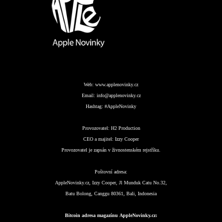
Web:
www.applenovinky.cz
Email:
info@applenovinky.cz
Hashtag:
#AppleNovinky
Provozovatel:
H2 Production
CEO a majitel:
Izzy Cooper
Provozovatel je zapsán v živnostenském rejstříku.
Poštovní adresa:
AppleNovinky.cz, Izzy Cooper, Jl Munduk Catu No.32,
Batu Bolong, Canggu 80361, Bali, Indonesia
Bitcoin adresa magazínu AppleNovinky.cz: