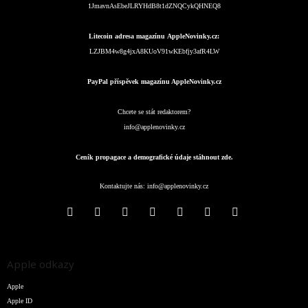
1JmavnAsEbeJLRYHdB8t1dZNQCykQHNEQ8
Litecoin adresa magazínu AppleNovinky.cz:
LZJBM4w8g4jxA8KUoV91wKEbfjy3afR4LW
PayPal příspěvek magazínu AppleNovinky.cz
Chcete se stát redaktorem?
info@applenovinky.cz
Ceník propagace a demografické údaje stáhnout zde.
Kontaktujte nás:
info@applenovinky.cz
Apple odkazy
Apple
Apple ID