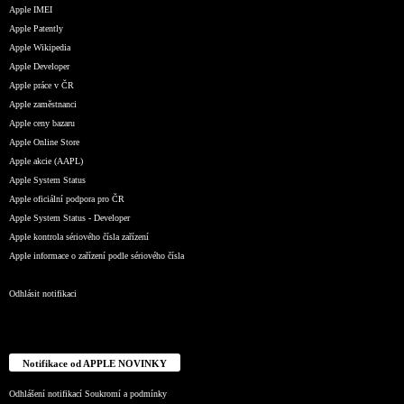
Apple IMEI
Apple Patently
Apple Wikipedia
Apple Developer
Apple práce v ČR
Apple zaměstnanci
Apple ceny bazaru
Apple Online Store
Apple akcie (AAPL)
Apple System Status
Apple oficiální podpora pro ČR
Apple System Status - Developer
Apple kontrola sériového čísla zařízení
Apple informace o zařízení podle sériového čísla
Odhlásit notifikaci
Notifikace od APPLE NOVINKY
Odhlášení notifikací
Soukromí a podmínky