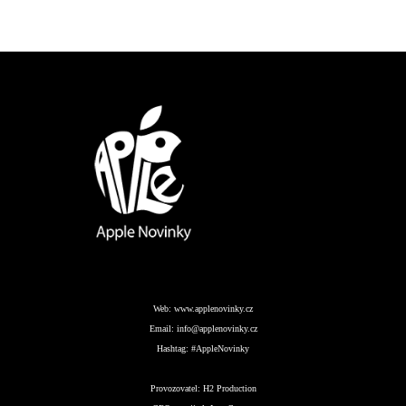
Web:
www.applenovinky.cz
Email:
info@applenovinky.cz
Hashtag:
#AppleNovinky
Provozovatel:
H2 Production