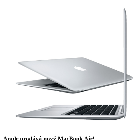
Apple prodává nový MacBook Air!