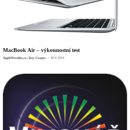
MacBook Air – výkonnostní test
-
AppleNovinky.cz | Izzy Cooper
30.4.2014