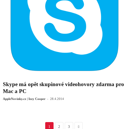
Skype má opět skupinové videohovory zdarma pro
Mac a PC
-
AppleNovinky.cz | Izzy Cooper
28.4.2014
1
2
3