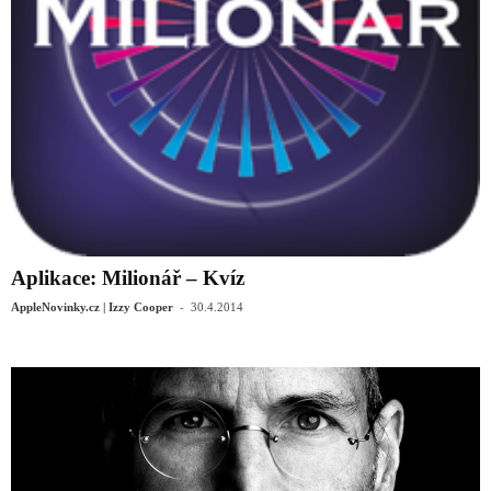
Aplikace: Milionář – Kvíz
-
AppleNovinky.cz | Izzy Cooper
30.4.2014