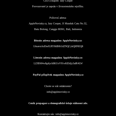
CEO a majitel:
Izzy Cooper
Provozovatel je zapsán v živnostenském rejstříku.
Poštovní adresa:
AppleNovinky.cz, Izzy Cooper, Jl Munduk Catu No.32,
Batu Bolong, Canggu 80361, Bali, Indonesia
Bitcoin adresa magazínu AppleNovinky.cz:
1JmavnAsEbeJLRYHdB8t1dZNQCykQHNEQ8
Litecoin adresa magazínu AppleNovinky.cz:
LZJBM4w8g4jxA8KUoV91wKEbfjy3afR4LW
PayPal příspěvek magazínu AppleNovinky.cz
Chcete se stát redaktorem?
info@applenovinky.cz
Ceník propagace a demografické údaje stáhnout zde.
Kontaktujte nás:
info@applenovinky.cz