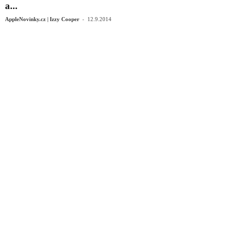
a...
-
AppleNovinky.cz | Izzy Cooper
12.9.2014