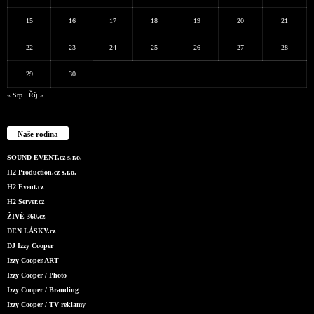
15
16
17
18
19
20
21
22
23
24
25
26
27
28
29
30
« Srp
Říj »
Naše rodina
SOUND EVENT.cz s.r.o.
H2 Production.cz s.r.o.
H2 Event.cz
H2 Server.cz
ŽIVĚ 360.cz
DEN LÁSKY.cz
DJ Izzy Cooper
Izzy Cooper.ART
Izzy Cooper / Photo
Izzy Cooper / Branding
Izzy Cooper / TV reklamy