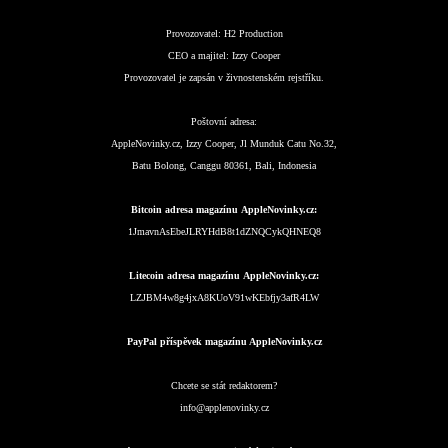
Provozovatel:
H2 Production
CEO a majitel:
Izzy Cooper
Provozovatel je zapsán v živnostenském rejstříku.
Poštovní adresa:
AppleNovinky.cz, Izzy Cooper, Jl Munduk Catu No.32,
Batu Bolong, Canggu 80361, Bali, Indonesia
Bitcoin adresa magazínu AppleNovinky.cz:
1JmavnAsEbeJLRYHdB8t1dZNQCykQHNEQ8
Litecoin adresa magazínu AppleNovinky.cz:
LZJBM4w8g4jxA8KUoV91wKEbfjy3afR4LW
PayPal příspěvek magazínu AppleNovinky.cz
Chcete se stát redaktorem?
info@applenovinky.cz