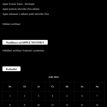
Apple System Status - Developer
Apple kontrola sériového čísla zařízení
Apple informace o zařízení podle sériového čísla
Odhlásit notifikaci
Notifikace od APPLE NOVINKY
Odhlášení notifikací
Soukromí a podmínky
Kalendář
Září 2014
Po
Út
St
Čt
Pá
So
Ne
1
2
3
4
5
6
7
8
9
10
11
12
13
14