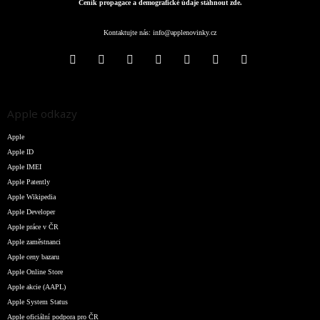
Ceník propagace a demografické údaje stáhnout zde.
Kontaktujte nás:
info@applenovinky.cz
Apple odkazy
Apple
Apple ID
Apple IMEI
Apple Patently
Apple Wikipedia
Apple Developer
Apple práce v ČR
Apple zaměstnanci
Apple ceny bazaru
Apple Online Store
Apple akcie (AAPL)
Apple System Status
Apple oficiální podpora pro ČR