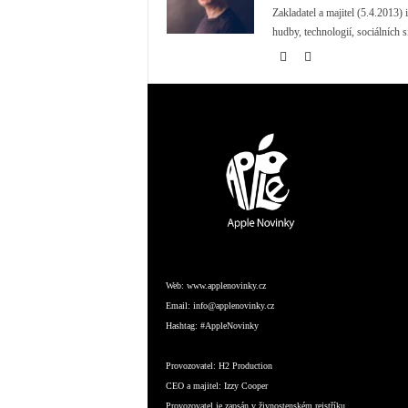
Zakladatel a majitel (5.4.2013
hudby, technologií, sociálních s
Web:
www.applenovinky.cz
Email:
info@applenovinky.cz
Hashtag:
#AppleNovinky
Provozovatel:
H2 Production
CEO a majitel:
Izzy Cooper
Provozovatel je zapsán v živnostenském rejstříku.