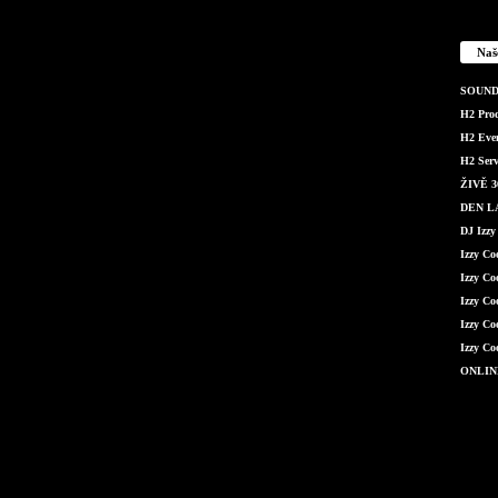
Naš
SOUND 
H2 Produ
H2 Even
H2 Serv
ŽIVĚ 36
DEN LÁ
DJ Izzy
Izzy C
Izzy Co
Izzy Co
Izzy Co
Izzy Co
ONLIN