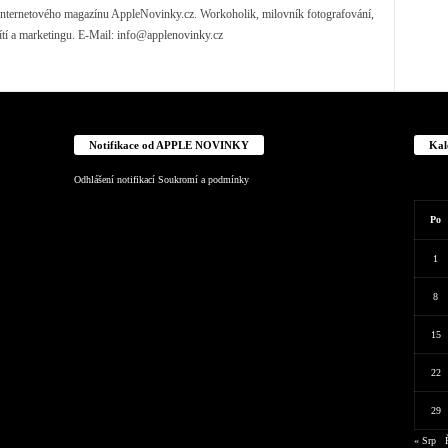
) internetového magazínu AppleNovinky.cz. Workoholik, milovník fotografování,
ítí a marketingu. E-Mail:
info@applenovinky.cz
Notifikace od APPLE NOVINKY
Kal
Odhlášení notifikací
Soukromí a podmínky
Po
1
8
15
22
29
« Srp