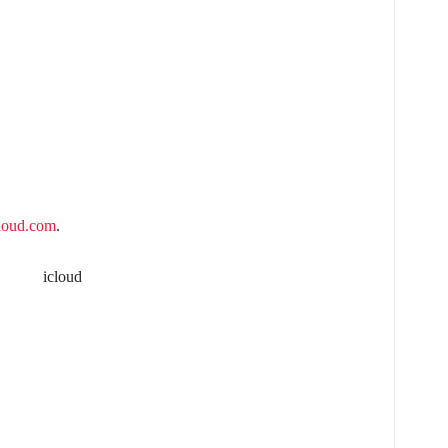
loud.com
.