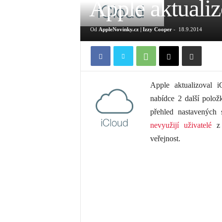
Apple aktuali
Od
AppleNovinky.cz | Izzy Cooper
-
18.9.2014
Apple aktualizoval 
nabídce 2 další polož
přehled nastavených 
nevyužijí uživatelé
z 
veřejnost.