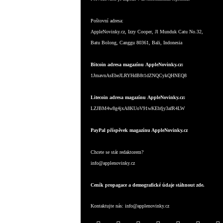
Poštovní adresa:
AppleNovinky.cz, Izzy Cooper, Jl Munduk Catu No.32,
Batu Bolong, Canggu 80361, Bali, Indonesia
Bitcoin adresa magazínu AppleNovinky.cz:
1JmavnAsEbeJLRYHdB8t1dZNQCykQHNEQ8
Litecoin adresa magazínu AppleNovinky.cz:
LZJBM4w8g4jxA8KUoV91wKEbfjy3afR4LW
PayPal příspěvek magazínu AppleNovinky.cz
Chcete se stát redaktorem?
info@applenovinky.cz
Ceník propagace a demografické údaje stáhnout zde.
Kontaktujte nás:
info@applenovinky.cz