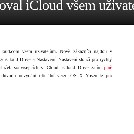
zoval iCloud všem uživa
iCloud.com všem uživatelům. Nově zákazníci najdou v
ky iCloud Drive a Nastavení. Nastavení slouží pro rychlý
služeb souvisejicích s iCloud. iCloud Drive zatím
plně
důvodu nevydání oficiální verze OS X Yosemite pro