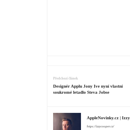
Předchozí článek
Designér Applu Jony Ive nyní vlastní
soukromé letadlo Steva Jobse
AppleNovinky.cz | Izz
https://izzycooper.cz/