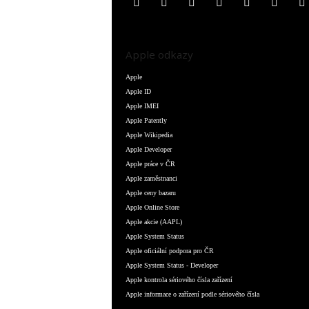
Apple odkazy
Apple
Apple ID
Apple IMEI
Apple Patently
Apple Wikipedia
Apple Developer
Apple práce v ČR
Apple zaměstnanci
Apple ceny bazaru
Apple Online Store
Apple akcie (AAPL)
Apple System Status
Apple oficiální podpora pro ČR
Apple System Status - Developer
Apple kontrola sériového čísla zařízení
Apple informace o zařízení podle sériového čísla