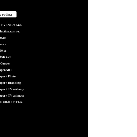
e rodina
EVENT.cz s.r.o.
ction.cz s.r.o.
t.cz
er.cz
0.cz
SKY.cz
 Cooper
ooper.ART
oper / Photo
oper / Branding
oper / TV reklamy
oper / TV animace
E UDÁLOSTI.cz