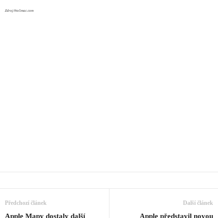
Zdroj:9to5mac.com
Předchozí článek
Další článek
Apple Mapy dostaly další
Apple představil novou