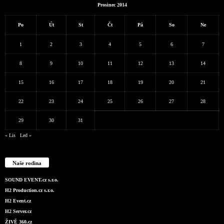
Prosinec 2014
Po
Út
St
Čt
Pá
So
Ne
1
2
3
4
5
6
7
8
9
10
11
12
13
14
15
16
17
18
19
20
21
22
23
24
25
26
27
28
29
30
31
« Lis
Led »
Naše rodina
SOUND EVENT.cz s.r.o.
H2 Production.cz s.r.o.
H2 Event.cz
H2 Server.cz
ŽIVĚ 360.cz