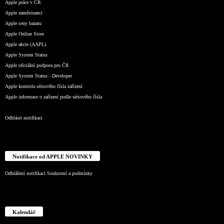
Apple práce v ČR
Apple zaměstnanci
Apple ceny bazaru
Apple Online Store
Apple akcie (AAPL)
Apple System Status
Apple oficiální podpora pro ČR
Apple System Status - Developer
Apple kontrola sériového čísla zařízení
Apple informace o zařízení podle sériového čísla
Odhlásit notifikaci
Notifikace od APPLE NOVINKY
Odhlášení notifikací
Soukromí a podmínky
Kalendář