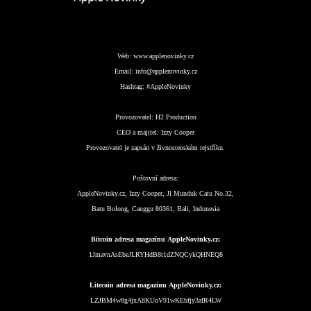
Web:
www.applenovinky.cz
Email:
info@applenovinky.cz
Hashtag:
#AppleNovinky
Provozovatel:
H2 Production
CEO a majitel:
Izzy Cooper
Provozovatel je zapsán v živnostenském rejstříku.
Poštovní adresa:
AppleNovinky.cz, Izzy Cooper, Jl Munduk Catu No.32,
Batu Bolong, Canggu 80361, Bali, Indonesia
Bitcoin adresa magazínu AppleNovinky.cz:
1JmavnAsEbeJLRYHdB8t1dZNQCykQHNEQ8
Litecoin adresa magazínu AppleNovinky.cz:
LZJBM4w8g4jxA8KUoV91wKEbfjy3afR4LW