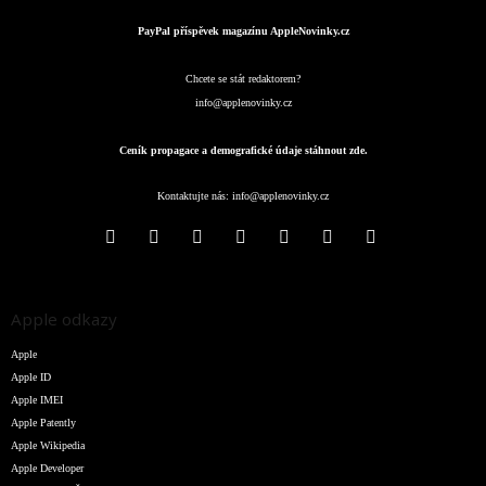
PayPal příspěvek magazínu AppleNovinky.cz
Chcete se stát redaktorem?
info@applenovinky.cz
Ceník propagace a demografické údaje stáhnout zde.
Kontaktujte nás:
info@applenovinky.cz
Apple odkazy
Apple
Apple ID
Apple IMEI
Apple Patently
Apple Wikipedia
Apple Developer