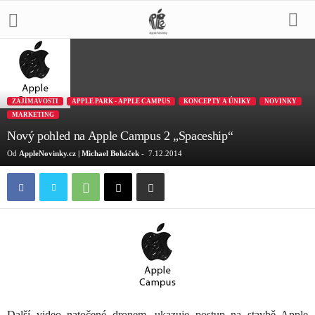
ZAJÍMAVOSTI
APPLE PARK - APPLE CAMPUS
KONCEPTY A ÚNIKY
NOVINKY
MARKETING
Nový pohled na Apple Campus 2 „Spaceship“
Od
AppleNovinky.cz | Michael Boháček
-
7.12.2014
Další video natočené dronem, ukazuje postup na stavbě Apple