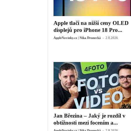
Apple tlačí na nižší ceny OLED
displejů pro iPhone 18 Pro...
-
AppleNovinky.cz | Nika Drunecká
2.8.2026
Jan Březina – Jaký je rozdíl v
obtížnosti mezi focením a...
-
AppleNovinky.cz | Nika Drunecká
2.8.2026