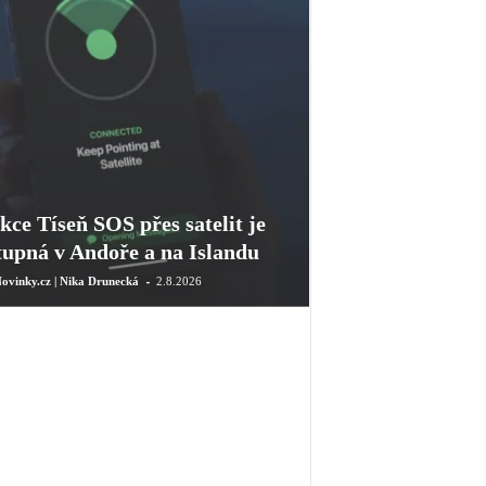
kce Tíseň SOS přes satelit je
tupná v Andoře a na Islandu
-
ovinky.cz | Nika Drunecká
2.8.2026