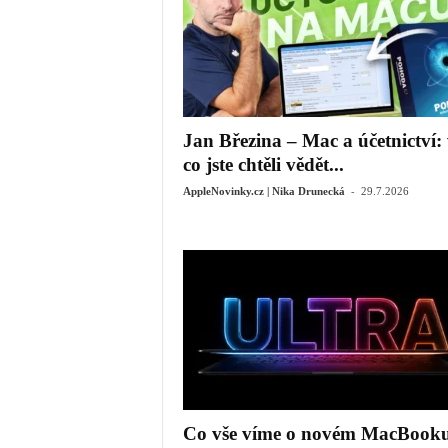
Jan Březina – Mac a účetnictví: 
co jste chtěli vědět...
-
AppleNovinky.cz | Nika Drunecká
29.7.2026
Co vše víme o novém MacBook