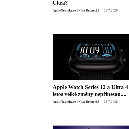
Ultra?
-
AppleNovinky.cz | Nika Drunecká
29.7.2026
Apple Watch Series 12 a Ultra 4
letos velké změny nepřinesou....
-
AppleNovinky.cz | Nika Drunecká
28.7.2026