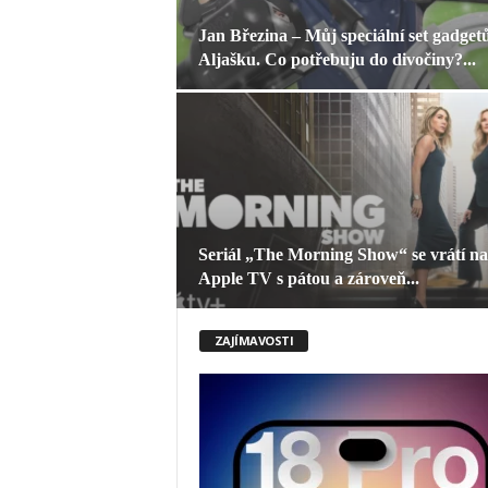
Jan Březina – Můj speciální set gadget
Aljašku. Co potřebuju do divočiny?...
Seriál „The Morning Show“ se vrátí na
Apple TV s pátou a zároveň...
ZAJÍMAVOSTI