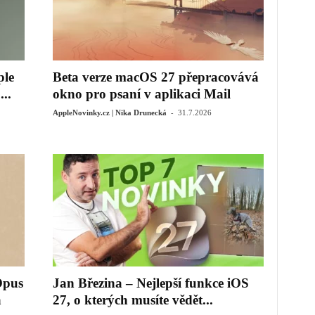
ple
Beta verze macOS 27 přepracovává
..
okno pro psaní v aplikaci Mail
-
AppleNovinky.cz | Nika Drunecká
31.7.2026
Opus
Jan Březina – Nejlepší funkce iOS
a
27, o kterých musíte vědět...