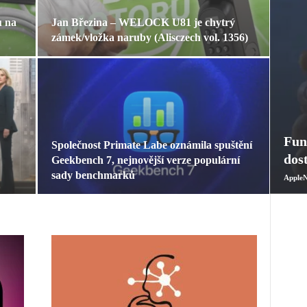
ů na
Jan Březina – WELOCK U81 je chytrý
zámek/vložka naruby (Alisczech vol. 1356)
Fun
Společnost Primate Labe oznámila spuštění
dos
Geekbench 7, nejnovější verze populární
sady benchmarků
AppleN