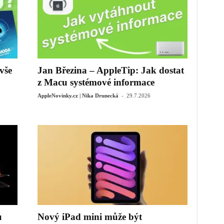
vše
Jan Březina – AppleTip: Jak dostat
z Macu systémové informace
-
AppleNovinky.cz | Nika Drunecká
29.7.2026
u
Nový iPad mini může být