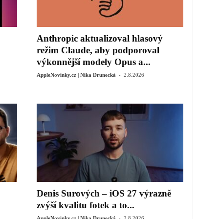
Anthropic aktualizoval hlasový
režim Claude, aby podporoval
výkonnější modely Opus a...
-
AppleNovinky.cz | Nika Drunecká
2.8.2026
Denis Surových – iOS 27 výrazně
zvýší kvalitu fotek a to...
-
AppleNovinky.cz | Nika Drunecká
2.8.2026