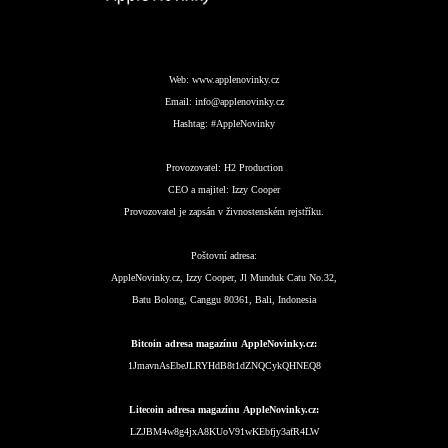
Web:
www.applenovinky.cz
Email:
info@applenovinky.cz
Hashtag:
#AppleNovinky
Provozovatel:
H2 Production
CEO a majitel:
Izzy Cooper
Provozovatel je zapsán v živnostenském rejstříku.
Poštovní adresa:
AppleNovinky.cz, Izzy Cooper, Jl Munduk Catu No.32,
Batu Bolong, Canggu 80361, Bali, Indonesia
Bitcoin adresa magazínu AppleNovinky.cz:
1JmavnAsEbeJLRYHdB8t1dZNQCykQHNEQ8
Litecoin adresa magazínu AppleNovinky.cz:
LZJBM4w8g4jxA8KUoV91wKEbfjy3afR4LW