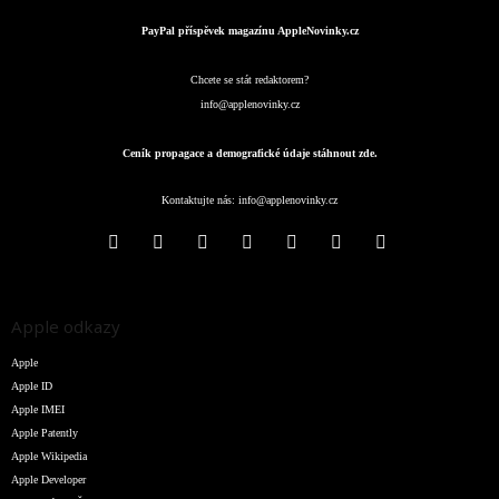
PayPal příspěvek magazínu AppleNovinky.cz
Chcete se stát redaktorem?
info@applenovinky.cz
Ceník propagace a demografické údaje stáhnout zde.
Kontaktujte nás:
info@applenovinky.cz
Apple odkazy
Apple
Apple ID
Apple IMEI
Apple Patently
Apple Wikipedia
Apple Developer