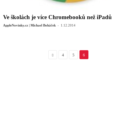
Ve školách je více Chromebooků než iPadů
-
AppleNovinky.cz | Michael Boháček
1.12.2014
4
5
6