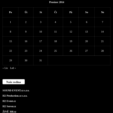
Prosinec 2014
Po
Út
St
Čt
Pá
So
Ne
1
2
3
4
5
6
7
8
9
10
11
12
13
14
15
16
17
18
19
20
21
22
23
24
25
26
27
28
29
30
31
« Lis
Led »
Naše rodina
SOUND EVENT.cz s.r.o.
H2 Production.cz s.r.o.
H2 Event.cz
H2 Server.cz
ŽIVĚ 360.cz