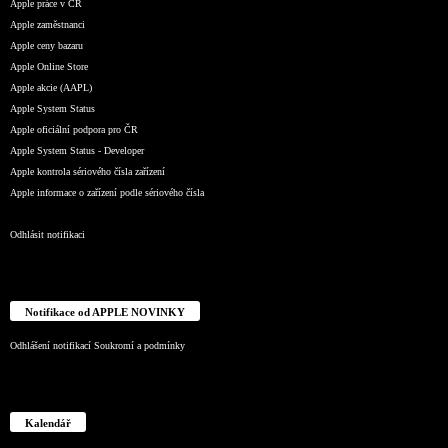
Apple práce v ČR
Apple zaměstnanci
Apple ceny bazaru
Apple Online Store
Apple akcie (AAPL)
Apple System Status
Apple oficiální podpora pro ČR
Apple System Status - Developer
Apple kontrola sériového čísla zařízení
Apple informace o zařízení podle sériového čísla
Odhlásit notifikaci
Notifikace od APPLE NOVINKY
Odhlášení notifikací
Soukromí a podmínky
Kalendář