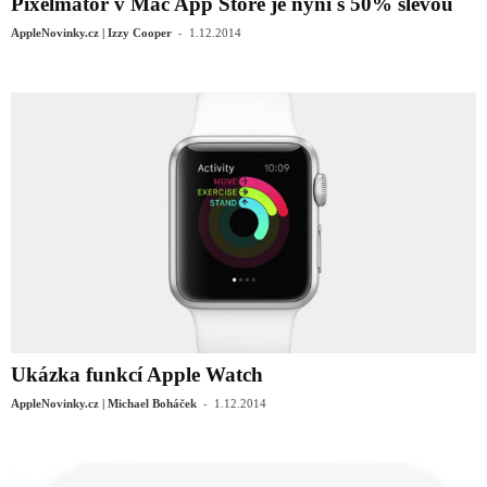
Pixelmator v Mac App Store je nyní s 50% slevou
-
AppleNovinky.cz | Izzy Cooper
1.12.2014
Ukázka funkcí Apple Watch
-
AppleNovinky.cz | Michael Boháček
1.12.2014