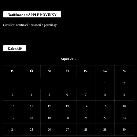
Notifikace od APPLE NOVINKY
Odhlášení notifikací
Soukromí a podmínky
Kalendář
Srpen 2015
Po
Út
St
Čt
Pá
So
Ne
1
2
3
4
5
6
7
8
9
10
11
12
13
14
15
16
17
18
19
20
21
22
23
24
25
26
27
28
29
30