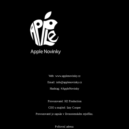
Web:
www.applenovinky.cz
Email:
info@applenovinky.cz
Hashtag:
#AppleNovinky
Provozovatel:
H2 Production
CEO a majitel:
Izzy Cooper
Provozovatel je zapsán v živnostenském rejstříku.
Poštovní adresa: