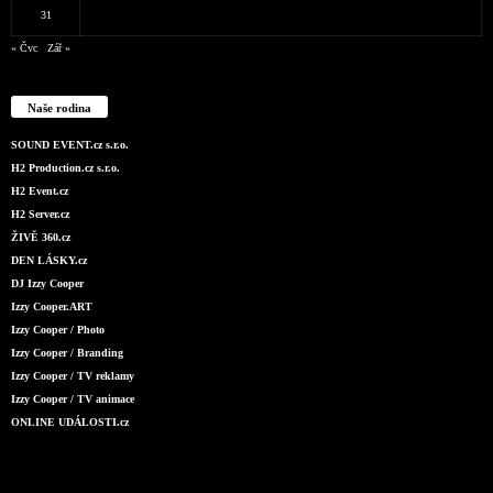
31
« Čvc
Zář »
Naše rodina
SOUND EVENT.cz s.r.o.
H2 Production.cz s.r.o.
H2 Event.cz
H2 Server.cz
ŽIVĚ 360.cz
DEN LÁSKY.cz
DJ Izzy Cooper
Izzy Cooper.ART
Izzy Cooper / Photo
Izzy Cooper / Branding
Izzy Cooper / TV reklamy
Izzy Cooper / TV animace
ONLINE UDÁLOSTI.cz