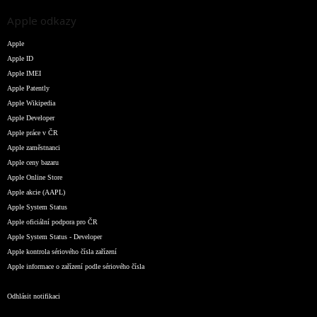
Apple odkazy
Apple
Apple ID
Apple IMEI
Apple Patently
Apple Wikipedia
Apple Developer
Apple práce v ČR
Apple zaměstnanci
Apple ceny bazaru
Apple Online Store
Apple akcie (AAPL)
Apple System Status
Apple oficiální podpora pro ČR
Apple System Status - Developer
Apple kontrola sériového čísla zařízení
Apple informace o zařízení podle sériového čísla
Odhlásit notifikaci