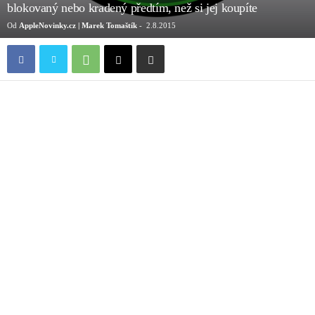
blokovaný nebo kradený předtím, než si jej koupíte
Od
AppleNovinky.cz | Marek Tomaštík
-
2.8.2015