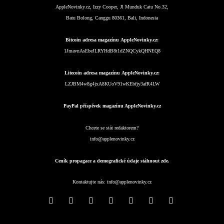
AppleNovinky.cz, Izzy Cooper, Jl Munduk Catu No.32,
Batu Bolong, Canggu 80361, Bali, Indonesia
Bitcoin adresa magazínu AppleNovinky.cz:
1JmavnAsEbeJLRYHdB8t1dZNQCykQHNEQ8
Litecoin adresa magazínu AppleNovinky.cz:
LZJBM4w8g4jxA8KUoV91wKEbfjy3afR4LW
PayPal příspěvek magazínu AppleNovinky.cz
Chcete se stát redaktorem?
info@applenovinky.cz
Ceník propagace a demografické údaje stáhnout zde.
Kontaktujte nás:
info@applenovinky.cz