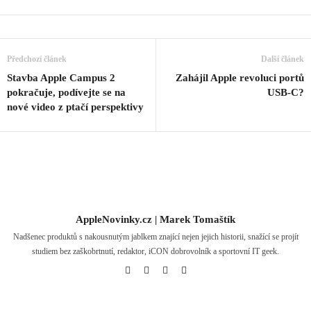
Předchozí článek
Další článek
Stavba Apple Campus 2
Zahájil Apple revoluci portů
pokračuje, podívejte se na
USB-C?
nové video z ptačí perspektivy
AppleNovinky.cz | Marek Tomaštík
Nadšenec produktů s nakousnutým jablkem znající nejen jejich historii, snažící se projít
studiem bez zaškobrtnutí, redaktor, iCON dobrovolník a sportovní IT geek.