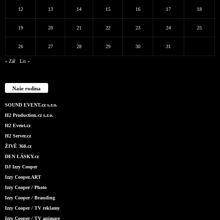
12
13
14
15
16
17
18
19
20
21
22
23
24
25
26
27
28
29
30
31
« Zář
Lis »
Naše rodina
SOUND EVENT.cz s.r.o.
H2 Production.cz s.r.o.
H2 Event.cz
H2 Server.cz
ŽIVĚ 360.cz
DEN LÁSKY.cz
DJ Izzy Cooper
Izzy Cooper.ART
Izzy Cooper / Photo
Izzy Cooper / Branding
Izzy Cooper / TV reklamy
Izzy Cooper / TV animace