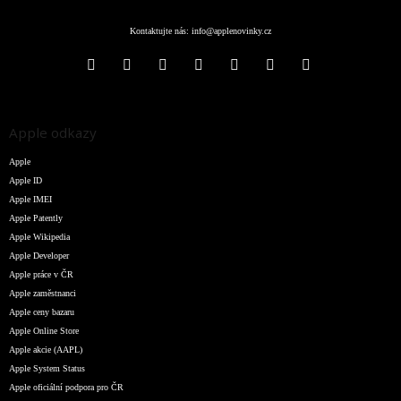
Kontaktujte nás:
info@applenovinky.cz
Apple odkazy
Apple
Apple ID
Apple IMEI
Apple Patently
Apple Wikipedia
Apple Developer
Apple práce v ČR
Apple zaměstnanci
Apple ceny bazaru
Apple Online Store
Apple akcie (AAPL)
Apple System Status
Apple oficiální podpora pro ČR