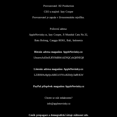
Provozovatel:
H2 Production
CEO a majitel:
Izzy Cooper
Provozovatel je zapsán v živnostenském rejstříku.
Poštovní adresa:
AppleNovinky.cz, Izzy Cooper, Jl Munduk Catu No.32,
Batu Bolong, Canggu 80361, Bali, Indonesia
Bitcoin adresa magazínu AppleNovinky.cz:
1JmavnAsEbeJLRYHdB8t1dZNQCykQHNEQ8
Litecoin adresa magazínu AppleNovinky.cz:
LZJBM4w8g4jxA8KUoV91wKEbfjy3afR4LW
PayPal příspěvek magazínu AppleNovinky.cz
Chcete se stát redaktorem?
info@applenovinky.cz
Ceník propagace a demografické údaje stáhnout zde.