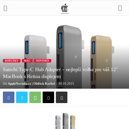
DOPLŇKY
MAC
NOVINKY
Satechi Type-C Hub Adapter – nejlepší volba pro váš 12″
MacBook s Retina displejem
Od
AppleNovinky.cz | Oldřich Korbel
-
30.10.2015