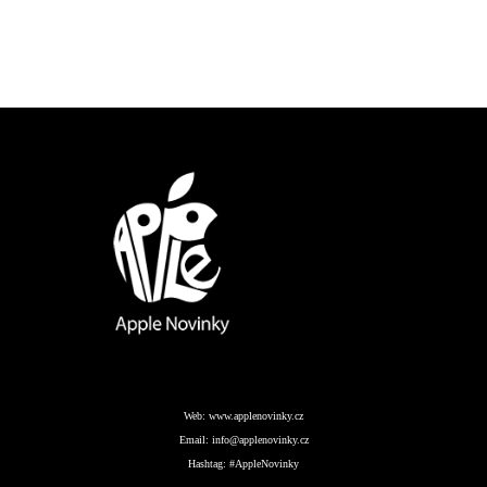
Web:
www.applenovinky.cz
Email:
info@applenovinky.cz
Hashtag:
#AppleNovinky