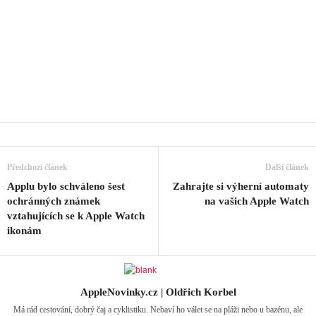
Předchozí článek
Další článek
Applu bylo schváleno šest
Zahrajte si výherní automaty
ochránných známek
na vašich Apple Watch
vztahujících se k Apple Watch
ikonám
AppleNovinky.cz | Oldřich Korbel
Má rád cestování, dobrý čaj a cyklistiku. Nebaví ho válet se na pláži nebo u bazénu, ale