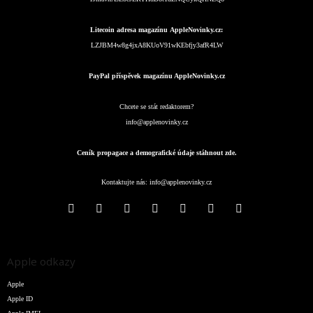
Litecoin adresa magazínu AppleNovinky.cz:
LZJBM4w8g4jxA8KUoV91wKEbfjy3afR4LW
PayPal příspěvek magazínu AppleNovinky.cz
Chcete se stát redaktorem?
info@applenovinky.cz
Ceník propagace a demografické údaje stáhnout zde.
Kontaktujte nás:
info@applenovinky.cz
Apple odkazy
Apple
Apple ID