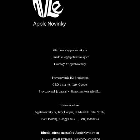
Web:
www.applenovinky.cz
Email:
info@applenovinky.cz
Hashtag:
#AppleNovinky
Provozovatel:
H2 Production
CEO a majitel:
Izzy Cooper
Provozovatel je zapsán v živnostenském rejstříku.
Poštovní adresa:
AppleNovinky.cz, Izzy Cooper, Jl Munduk Catu No.32,
Batu Bolong, Canggu 80361, Bali, Indonesia
Bitcoin adresa magazínu AppleNovinky.cz:
1JmavnAsEbeJLRYHdB8t1dZNQCykQHNEQ8