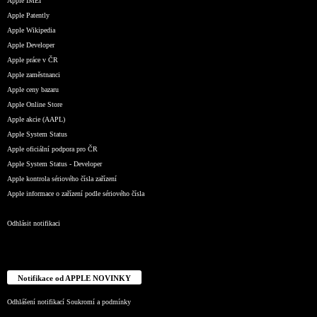
Apple IMEI
Apple Patently
Apple Wikipedia
Apple Developer
Apple práce v ČR
Apple zaměstnanci
Apple ceny bazaru
Apple Online Store
Apple akcie (AAPL)
Apple System Status
Apple oficiální podpora pro ČR
Apple System Status - Developer
Apple kontrola sériového čísla zařízení
Apple informace o zařízení podle sériového čísla
Odhlásit notifikaci
Notifikace od APPLE NOVINKY
Odhlášení notifikací
Soukromí a podmínky