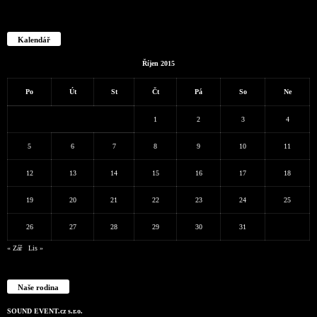
Kalendář
Říjen 2015
Po
Út
St
Čt
Pá
So
Ne
1
2
3
4
5
6
7
8
9
10
11
12
13
14
15
16
17
18
19
20
21
22
23
24
25
26
27
28
29
30
31
« Zář
Lis »
Naše rodina
SOUND EVENT.cz s.r.o.