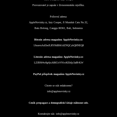
Provozovatel je zapsán v živnostenském rejstříku.
Poštovní adresa:
AppleNovinky.cz, Izzy Cooper, Jl Munduk Catu No.32,
Batu Bolong, Canggu 80361, Bali, Indonesia
Bitcoin adresa magazínu AppleNovinky.cz:
1JmavnAsEbeJLRYHdB8t1dZNQCykQHNEQ8
Litecoin adresa magazínu AppleNovinky.cz:
LZJBM4w8g4jxA8KUoV91wKEbfjy3afR4LW
PayPal příspěvek magazínu AppleNovinky.cz
Chcete se stát redaktorem?
info@applenovinky.cz
Ceník propagace a demografické údaje stáhnout zde.
Kontaktujte nás:
info@applenovinky.cz