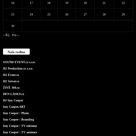
16
17
18
19
20
21
22
23
24
25
26
27
28
29
30
« Říj
Pro »
Naše rodina
SOUND EVENT.cz s.r.o.
H2 Production.cz s.r.o.
H2 Event.cz
H2 Server.cz
ŽIVĚ 360.cz
DEN LÁSKY.cz
DJ Izzy Cooper
Izzy Cooper.ART
Izzy Cooper / Photo
Izzy Cooper / Branding
Izzy Cooper / TV reklamy
Izzy Cooper / TV animace