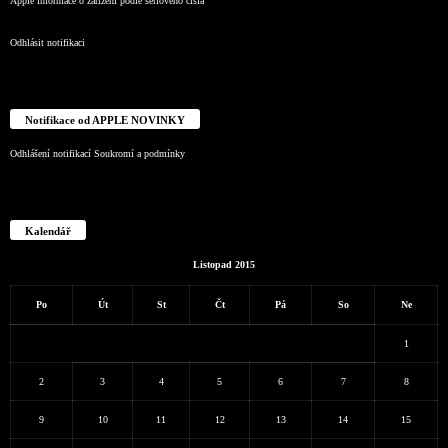
Apple informace o zařízení podle sériového čísla
Odhlásit notifikaci
Notifikace od APPLE NOVINKY
Odhlášení notifikací
Soukromí a podmínky
Kalendář
Listopad 2015
Po
Út
St
Čt
Pá
So
Ne
1
2
3
4
5
6
7
8
9
10
11
12
13
14
15