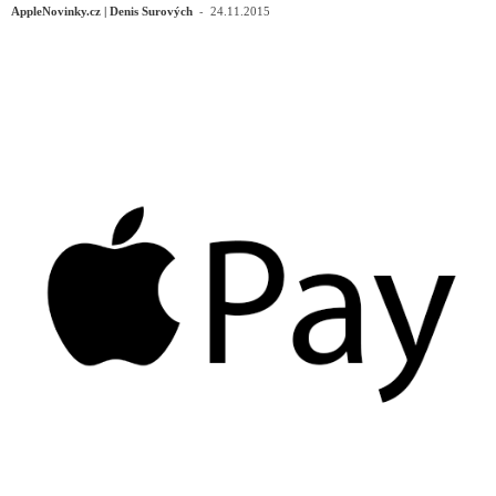
-
AppleNovinky.cz | Denis Surových
24.11.2015