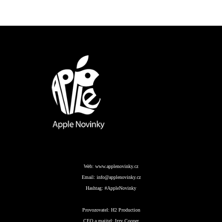
Web:
www.applenovinky.cz
Email:
info@applenovinky.cz
Hashtag:
#AppleNovinky
Provozovatel:
H2 Production
CEO a majitel:
Izzy Cooper