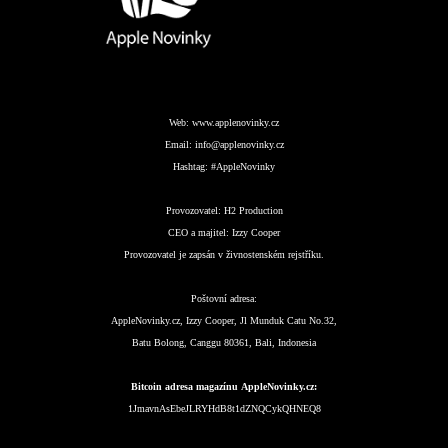
Web:
www.applenovinky.cz
Email:
info@applenovinky.cz
Hashtag:
#AppleNovinky
Provozovatel:
H2 Production
CEO a majitel:
Izzy Cooper
Provozovatel je zapsán v živnostenském rejstříku.
Poštovní adresa:
AppleNovinky.cz, Izzy Cooper, Jl Munduk Catu No.32,
Batu Bolong, Canggu 80361, Bali, Indonesia
Bitcoin adresa magazínu AppleNovinky.cz:
1JmavnAsEbeJLRYHdB8t1dZNQCykQHNEQ8