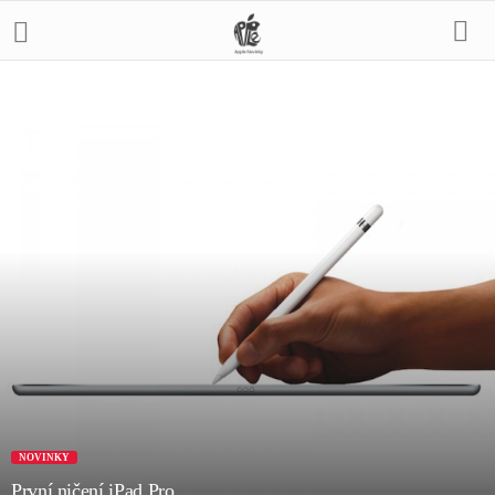
NOVINKY
První ničení iPad Pro