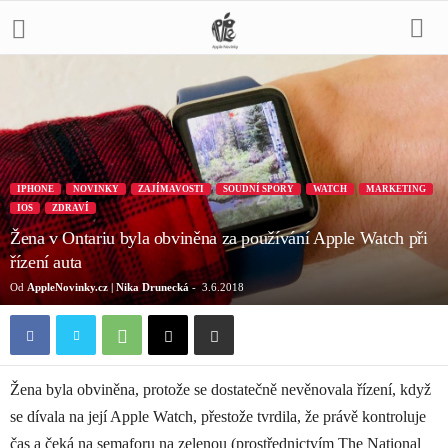
IPHONE
NOVINKY
ZAJÍMAVOSTI
SOUDNÍ SPORY
WATCH
MARKETING
IOS
ZDRAVÍ
Žena v Ontariu byla obviněna za používání Apple Watch při
řízení auta
Od
AppleNovinky.cz | Nika Drunecká
-
3.6.2018
Žena byla obviněna, protože se dostatečně nevěnovala řízení, když
se dívala na její Apple Watch, přestože tvrdila, že právě kontroluje
čas a čeká na semaforu na zelenou (prostřednictvím The National