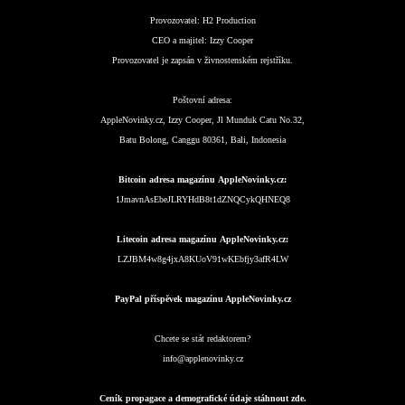
Provozovatel:
H2 Production
CEO a majitel:
Izzy Cooper
Provozovatel je zapsán v živnostenském rejstříku.
Poštovní adresa:
AppleNovinky.cz, Izzy Cooper, Jl Munduk Catu No.32,
Batu Bolong, Canggu 80361, Bali, Indonesia
Bitcoin adresa magazínu AppleNovinky.cz:
1JmavnAsEbeJLRYHdB8t1dZNQCykQHNEQ8
Litecoin adresa magazínu AppleNovinky.cz:
LZJBM4w8g4jxA8KUoV91wKEbfjy3afR4LW
PayPal příspěvek magazínu AppleNovinky.cz
Chcete se stát redaktorem?
info@applenovinky.cz
Ceník propagace a demografické údaje stáhnout zde.