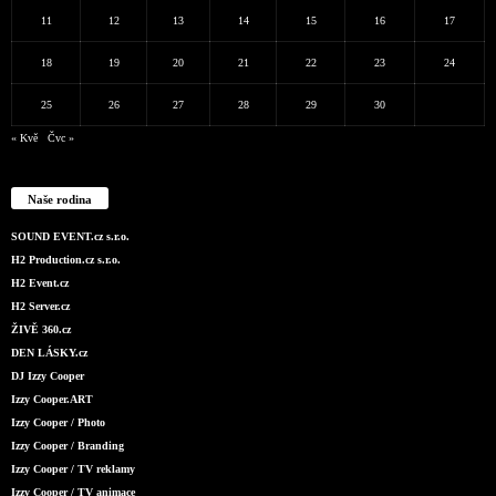
11
12
13
14
15
16
17
18
19
20
21
22
23
24
25
26
27
28
29
30
« Kvě
Čvc »
Naše rodina
SOUND EVENT.cz s.r.o.
H2 Production.cz s.r.o.
H2 Event.cz
H2 Server.cz
ŽIVĚ 360.cz
DEN LÁSKY.cz
DJ Izzy Cooper
Izzy Cooper.ART
Izzy Cooper / Photo
Izzy Cooper / Branding
Izzy Cooper / TV reklamy
Izzy Cooper / TV animace