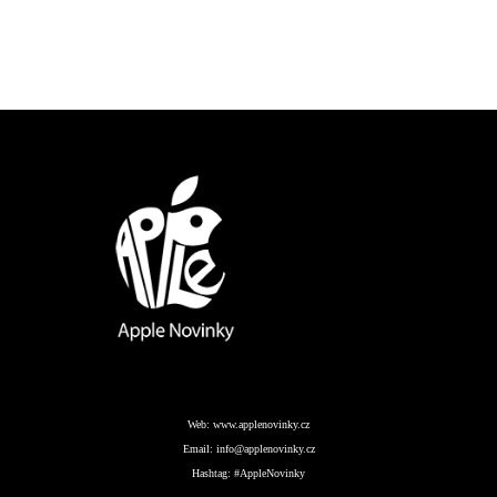
Web:
www.applenovinky.cz
Email:
info@applenovinky.cz
Hashtag:
#AppleNovinky