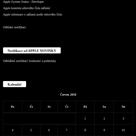
Apple System Status - Developer
Apple kontrola sériového čísla zařízení
Apple informace o zařízení podle sériového čísla
Odhlásit notifikaci
Notifikace od APPLE NOVINKY
Odhlášení notifikací
Soukromí a podmínky
Kalendář
Červen 2018
Po
Út
St
Čt
Pá
So
Ne
1
2
3
4
5
6
7
8
9
10