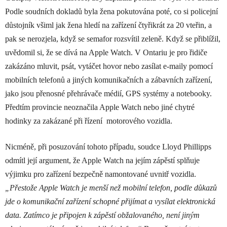
Podle soudních dokladů byla žena pokutována poté, co si policejní
důstojník všiml jak žena hledí na zařízení čtyřikrát za 20 vteřin, a
pak se nerozjela, když se semafor rozsvítil zeleně. Když se přiblížil,
uvědomil si, že se dívá na Apple Watch. V Ontariu je pro řidiče
zakázáno mluvit, psát, vytáčet hovor nebo zasílat e-maily pomocí
mobilních telefonů a jiných komunikačních a zábavních zařízení,
jako jsou přenosné přehrávače médií, GPS systémy a notebooky.
Předtím provincie neoznačila Apple Watch nebo jiné chytré
hodinky za zakázané při řízení motorového vozidla.
Nicméně, při posuzování tohoto případu, soudce Lloyd Phillipps
odmítl její argument, že Apple Watch na jejím zápěstí splňuje
výjimku pro zařízení bezpečně namontované uvnitř vozidla.
„Přestože Apple Watch je menší než mobilní telefon, podle důkazů
jde o komunikační zařízení schopné přijímat a vysílat elektronická
data. Zatímco je připojen k zápěstí obžalovaného, ​​není jiným