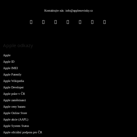
Kontaktujte nás:
info@applenovinky.cz
Apple odkazy
Apple
Apple ID
Apple IMEI
Apple Patently
Apple Wikipedia
Apple Developer
Apple práce v ČR
Apple zaměstnanci
Apple ceny bazaru
Apple Online Store
Apple akcie (AAPL)
Apple System Status
Apple oficiální podpora pro ČR