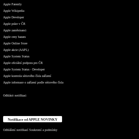
Apple Patently
Apple Wikipedia
Apple Developer
Apple práce v ČR
Apple zaměstnanci
Apple ceny bazaru
Apple Online Store
Apple akcie (AAPL)
Apple System Status
Apple oficiální podpora pro ČR
Apple System Status - Developer
Apple kontrola sériového čísla zařízení
Apple informace o zařízení podle sériového čísla
Odhlásit notifikaci
Notifikace od APPLE NOVINKY
Odhlášení notifikací
Soukromí a podmínky