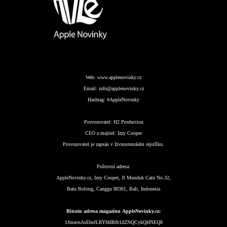
Web:
www.applenovinky.cz
Email:
info@applenovinky.cz
Hashtag:
#AppleNovinky
Provozovatel:
H2 Production
CEO a majitel:
Izzy Cooper
Provozovatel je zapsán v živnostenském rejstříku.
Poštovní adresa:
AppleNovinky.cz, Izzy Cooper, Jl Munduk Catu No.32,
Batu Bolong, Canggu 80361, Bali, Indonesia
Bitcoin adresa magazínu AppleNovinky.cz:
1JmavnAsEbeJLRYHdB8t1dZNQCykQHNEQ8