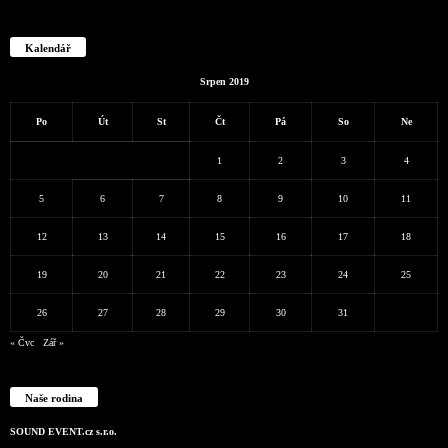
Kalendář
Srpen 2019
Po
Út
St
Čt
Pá
So
Ne
1
2
3
4
5
6
7
8
9
10
11
12
13
14
15
16
17
18
19
20
21
22
23
24
25
26
27
28
29
30
31
« Čvc
Zář »
Naše rodina
SOUND EVENT.cz s.r.o.