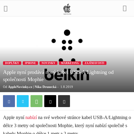
DOPLŇKY
IPHONE
NOVINKY
MARKETING
ZAJÍMAVOSTI
Apple nyní prodává nový kabel USB-A/Lightning od
společnosti Mophie
Od
AppleNovinky.cz | Nika Drunecká
-
1.8.2019
Apple nyní
nabízí
na své webové stránce kabel USB-A/Lightning o
délce 3 metry od společnosti Mophie, který nyní nabízí společně s
kabely Mophie o délce 1 metr a 2 metry.