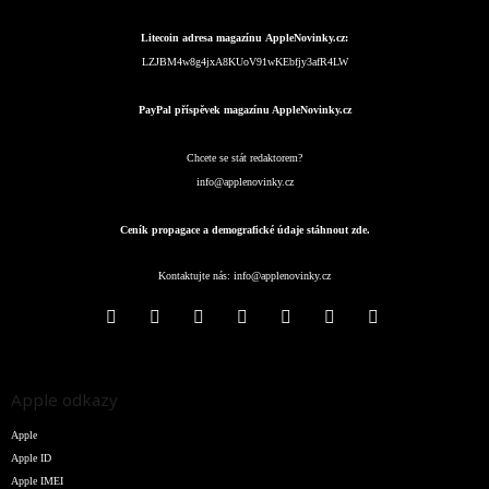
Litecoin adresa magazínu AppleNovinky.cz:
LZJBM4w8g4jxA8KUoV91wKEbfjy3afR4LW
PayPal příspěvek magazínu AppleNovinky.cz
Chcete se stát redaktorem?
info@applenovinky.cz
Ceník propagace a demografické údaje stáhnout zde.
Kontaktujte nás:
info@applenovinky.cz
Apple odkazy
Apple
Apple ID
Apple IMEI