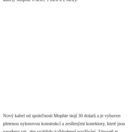
Nový kabel od společnosti Mophie stojí 30 dolarů a je vybaven
pletenou nylonovou konstrukcí a zesílenými konektory, které jsou
navrženy tak, aby vydržely každodenní používání. Zároveň je