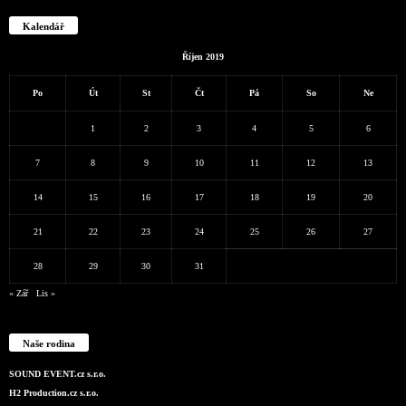
Kalendář
Říjen 2019
Po
Út
St
Čt
Pá
So
Ne
1
2
3
4
5
6
7
8
9
10
11
12
13
14
15
16
17
18
19
20
21
22
23
24
25
26
27
28
29
30
31
« Zář
Lis »
Naše rodina
SOUND EVENT.cz s.r.o.
H2 Production.cz s.r.o.