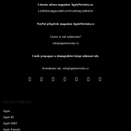
Litecoin adresa magazínu AppleNovinky.cz:
LZJBM4w8g4jxA8KUoV91wKEbfjy3afR4LW
PayPal příspěvek magazínu AppleNovinky.cz
Chcete se stát redaktorem?
info@applenovinky.cz
Ceník propagace a demografické údaje stáhnout zde.
Kontaktujte nás:
info@applenovinky.cz
Apple odkazy
Apple
Apple ID
Apple IMEI
Apple Patently