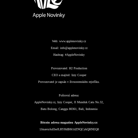
Web:
www.applenovinky.cz
Email:
info@applenovinky.cz
Hashtag:
#AppleNovinky
Provozovatel:
H2 Production
CEO a majitel:
Izzy Cooper
Provozovatel je zapsán v živnostenském rejstříku.
Poštovní adresa:
AppleNovinky.cz, Izzy Cooper, Jl Munduk Catu No.32,
Batu Bolong, Canggu 80361, Bali, Indonesia
Bitcoin adresa magazínu AppleNovinky.cz:
1JmavnAsEbeJLRYHdB8t1dZNQCykQHNEQ8