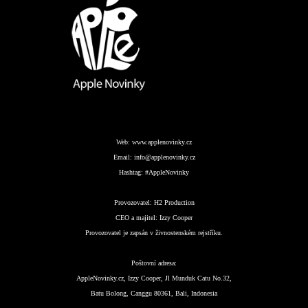
Web:
www.applenovinky.cz
Email:
info@applenovinky.cz
Hashtag:
#AppleNovinky
Provozovatel:
H2 Production
CEO a majitel:
Izzy Cooper
Provozovatel je zapsán v živnostenském rejstříku.
Poštovní adresa:
AppleNovinky.cz, Izzy Cooper, Jl Munduk Catu No.32,
Batu Bolong, Canggu 80361, Bali, Indonesia