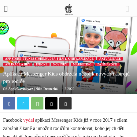
APP STORE - ITUNES STORE, HUDBA, FILMY, KNIHY, APLIKACE
AKTUALIZACE
APLIKACE A HRY
IPHONE
NOVINKY
MARKETING
ZAJÍMAVOSTI
Aplikace Messenger Kids obdržela několik nových nástrojů
pro rodiče
Od
AppleNovinky.cz | Nika Drunecká
-
4.2.2020
Facebook
vydal
aplikaci Messenger Kids již v roce 2017 s cílem
zabránit šikaně a umožnit rodičům kontrolovat, koho jejich děti
kontaktují. Společnost dnes rozšiřuje nástroje pro kontrolu, aby