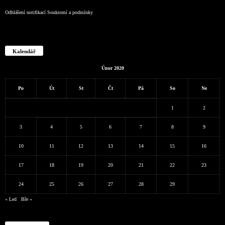
Odhlášení notifikací
Soukromí a podmínky
Kalendář
Únor 2020
Po
Út
St
Čt
Pá
So
Ne
1
2
3
4
5
6
7
8
9
10
11
12
13
14
15
16
17
18
19
20
21
22
23
24
25
26
27
28
29
« Led
Bře »