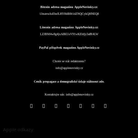
Bitcoin adresa magazínu AppleNovinky.cz:
1JmavnAsEbeJLRYHdB8t1dZNQCykQHNEQ8
Litecoin adresa magazínu AppleNovinky.cz:
LZJBM4w8g4jxA8KUoV91wKEbfjy3afR4LW
PayPal příspěvek magazínu AppleNovinky.cz
Chcete se stát redaktorem?
info@applenovinky.cz
Ceník propagace a demografické údaje stáhnout zde.
Kontaktujte nás:
info@applenovinky.cz
Apple odkazy