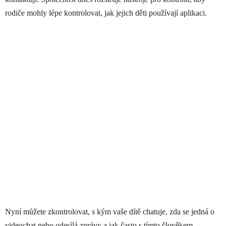
rodiče mohly lépe kontrolovat, jak jejich děti používají aplikaci.
Nyní můžete zkontrolovat, s kým vaše dítě chatuje, zda se jedná o
videochat nebo odesílá zprávy a jak často s tímto člověkem