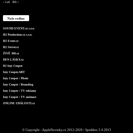
« Led
Bře »
Naše rodina
SOUND EVENT.cz s.r.o.
H2 Production.cz s.r.o.
H2 Event.cz
H2 Server.cz
ŽIVĚ 360.cz
DEN LÁSKY.cz
DJ Izzy Cooper
Izzy Cooper.ART
Izzy Cooper / Photo
Izzy Cooper / Branding
Izzy Cooper / TV reklamy
Izzy Cooper / TV animace
ONLINE UDÁLOSTI.cz
© Copyright - AppleNovinky.cz 2012-2020 / Spuštěno 5.4.2013