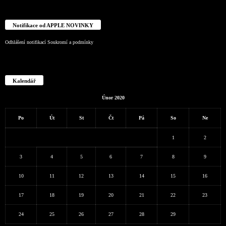
Notifikace od APPLE NOVINKY
Odhlášení notifikací
Soukromí a podmínky
Kalendář
Únor 2020
Po
Út
St
Čt
Pá
So
Ne
1
2
3
4
5
6
7
8
9
10
11
12
13
14
15
16
17
18
19
20
21
22
23
24
25
26
27
28
29