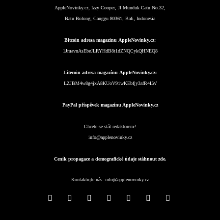
AppleNovinky.cz, Izzy Cooper, Jl Munduk Catu No.32,
Batu Bolong, Canggu 80361, Bali, Indonesia
Bitcoin adresa magazínu AppleNovinky.cz:
1JmavnAsEbeJLRYHdB8t1dZNQCykQHNEQ8
Litecoin adresa magazínu AppleNovinky.cz:
LZJBM4w8g4jxA8KUoV91wKEbfjy3afR4LW
PayPal příspěvek magazínu AppleNovinky.cz
Chcete se stát redaktorem?
info@applenovinky.cz
Ceník propagace a demografické údaje stáhnout zde.
Kontaktujte nás:
info@applenovinky.cz