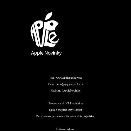
Web:
www.applenovinky.cz
Email:
info@applenovinky.cz
Hashtag:
#AppleNovinky
Provozovatel:
H2 Production
CEO a majitel:
Izzy Cooper
Provozovatel je zapsán v živnostenském rejstříku.
Poštovní adresa: