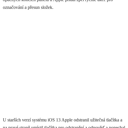
označování a přesun složek.
U starších verzí systému iOS 13 Apple odstranil užitečná tlačítka a
na pravé straně umístil tlačítka pro odstranění a odpověď a ponechal