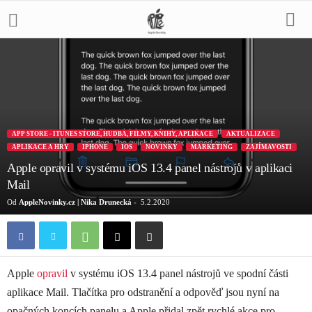
APP STORE - ITUNES STORE, HUDBA, FILMY, KNIHY, APLIKACE
AKTUALIZACE
APLIKACE A HRY
IPHONE
IOS
NOVINKY
MARKETING
ZAJÍMAVOSTI
Apple opravil v systému iOS 13.4 panel nástrojů v aplikaci
Mail
Od
AppleNovinky.cz | Nika Drunecká
-
5.2.2020
Apple
opravil
v systému iOS 13.4 panel nástrojů ve spodní části
aplikace Mail. Tlačítka pro odstranění a odpověď jsou nyní na
opačných koncích panelu a Apple přidal zpět rychlé akce pro