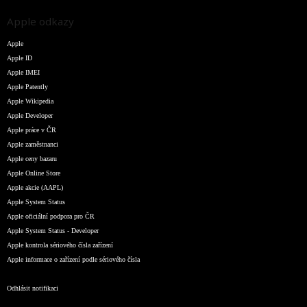
Apple odkazy
Apple
Apple ID
Apple IMEI
Apple Patently
Apple Wikipedia
Apple Developer
Apple práce v ČR
Apple zaměstnanci
Apple ceny bazaru
Apple Online Store
Apple akcie (AAPL)
Apple System Status
Apple oficiální podpora pro ČR
Apple System Status - Developer
Apple kontrola sériového čísla zařízení
Apple informace o zařízení podle sériového čísla
Odhlásit notifikaci