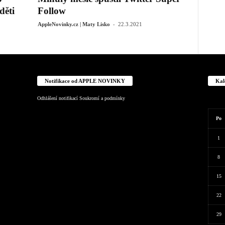
děti
Follow
-
AppleNovinky.cz | Maty Lisko
22.3.2021
Notifikace od APPLE NOVINKY
Kal
Odhlášení notifikací
Soukromí a podmínky
Po
1
8
15
22
29