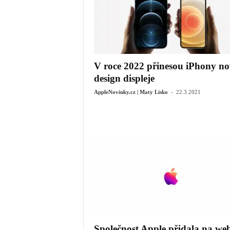
V roce 2022 přinesou iPhony n
design displeje
-
AppleNovinky.cz | Maty Lisko
22.3.2021
Společnost Apple přidala na we