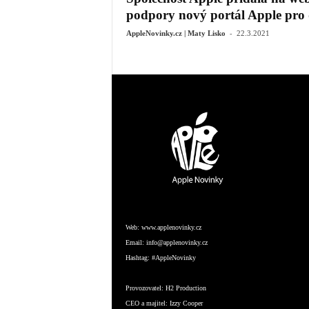
podpory nový portál Apple pro 
-
AppleNovinky.cz | Maty Lisko
22.3.2021
Web:
www.applenovinky.cz
Email:
info@applenovinky.cz
Hashtag:
#AppleNovinky
Provozovatel:
H2 Production
CEO a majitel:
Izzy Cooper