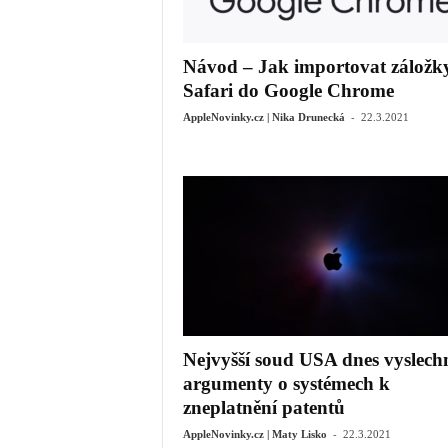
Návod – Jak importovat záložky
Safari do Google Chrome
-
AppleNovinky.cz | Nika Drunecká
22.3.2021
Nejvyšší soud USA dnes vyslech
argumenty o systémech k
zneplatnění patentů
-
AppleNovinky.cz | Maty Lisko
22.3.2021