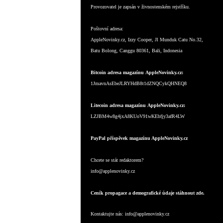
Provozovatel je zapsán v živnostenském rejstříku.
Poštovní adresa:
AppleNovinky.cz, Izzy Cooper, Jl Munduk Catu No.32,
Batu Bolong, Canggu 80361, Bali, Indonesia
Bitcoin adresa magazínu AppleNovinky.cz:
1JmavnAsEbeJLRYHdB8t1dZNQCykQHNEQ8
Litecoin adresa magazínu AppleNovinky.cz:
LZJBM4w8g4jxA8KUoV91wKEbfjy3afR4LW
PayPal příspěvek magazínu AppleNovinky.cz
Chcete se stát redaktorem?
info@applenovinky.cz
Ceník propagace a demografické údaje stáhnout zde.
Kontaktujte nás:
info@applenovinky.cz