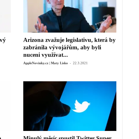
ový
Arizona zvažuje legislativu, která by
zabránila vývojářům, aby byli
nuceni využívat...
-
AppleNovinky.cz | Maty Lisko
22.3.2021
b
Minulý měsíc spustil Twitter Super