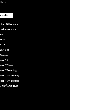
Dub »
e rodina
EVENT.cz s.r.o.
ction.cz s.r.o.
t.cz
er.cz
0.cz
SKY.cz
 Cooper
ooper.ART
oper / Photo
oper / Branding
oper / TV reklamy
oper / TV animace
E UDÁLOSTI.cz