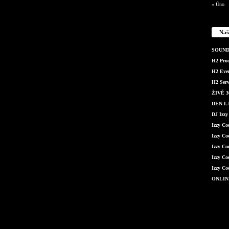
« Úno
Naš
SOUND 
H2 Produ
H2 Even
H2 Serv
ŽIVĚ 36
DEN LÁ
DJ Izzy
Izzy C
Izzy Co
Izzy Co
Izzy Co
Izzy Co
ONLIN