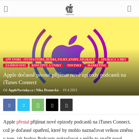
APP STORE - ITUNES STORE, HUDBA, FILMY, KNIHY, APLIKACE
APLIKACE A HRY
ZAJÍMAVOSTI
KONCEPTY A ÚNIKY
NOVINKY
MARKETING
Apple dočasně přestal přijímat nové epizody podcastů na
iTunes Connect
Od
AppleNovinky.cz | Nika Drunecká
-
19.4.2021
Apple
přestal
přijímat nové epizody podcastů na iTunes Connect,
což je dočasné opatření, které by mohlo naznačovat velkou změnu
v tom, jak budou Podcasty pokračovat a může to značit nové