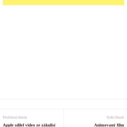
Předchozí článek
Další článek
Apple sdílel video ze zákulisí
Animovaný film