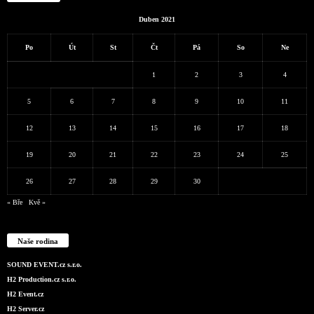
Duben 2021
Po
Út
St
Čt
Pá
So
Ne
1
2
3
4
5
6
7
8
9
10
11
12
13
14
15
16
17
18
19
20
21
22
23
24
25
26
27
28
29
30
« Bře
Kvě »
Naše rodina
SOUND EVENT.cz s.r.o.
H2 Production.cz s.r.o.
H2 Event.cz
H2 Server.cz