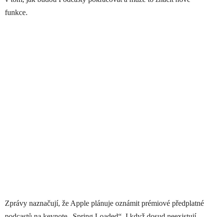
funkce.
Zprávy naznačují, že Apple plánuje oznámit prémiové předplatné
podcastů na keynote „Spring Loaded“. I když dosud neexistují