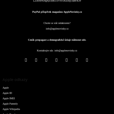
LZJBM4w8g4jxA8KUoV91wKEbfjy3afR4LW
PayPal příspěvek magazínu AppleNovinky.cz
Chcete se stát redaktorem?
info@applenovinky.cz
Ceník propagace a demografické údaje stáhnout zde.
Kontaktujte nás:
info@applenovinky.cz
Apple odkazy
Apple
Apple ID
Apple IMEI
Apple Patently
Apple Wikipedia