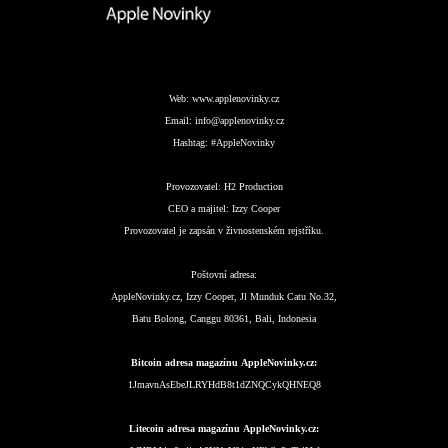
Web:
www.applenovinky.cz
Email:
info@applenovinky.cz
Hashtag:
#AppleNovinky
Provozovatel:
H2 Production
CEO a majitel:
Izzy Cooper
Provozovatel je zapsán v živnostenském rejstříku.
Poštovní adresa:
AppleNovinky.cz, Izzy Cooper, Jl Munduk Catu No.32,
Batu Bolong, Canggu 80361, Bali, Indonesia
Bitcoin adresa magazínu AppleNovinky.cz:
1JmavnAsEbeJLRYHdB8t1dZNQCykQHNEQ8
Litecoin adresa magazínu AppleNovinky.cz: