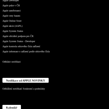
Apple Developer
Apple práce v ČR
Apple zaměstnanci
Apple ceny bazaru
Apple Online Store
Apple akcie (AAPL)
Apple System Status
Apple oficiální podpora pro ČR
Apple System Status - Developer
Apple kontrola sériového čísla zařízení
Apple informace o zařízení podle sériového čísla
Odhlásit notifikaci
Notifikace od APPLE NOVINKY
Odhlášení notifikací
Soukromí a podmínky
Kalendář