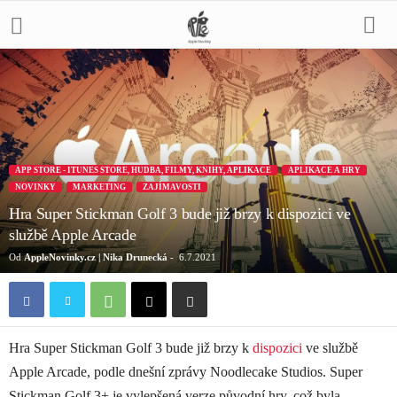
APP STORE - ITUNES STORE, HUDBA, FILMY, KNIHY, APLIKACE
APLIKACE A HRY
NOVINKY
MARKETING
ZAJÍMAVOSTI
Hra Super Stickman Golf 3 bude již brzy k dispozici ve
službě Apple Arcade
Od
AppleNovinky.cz | Nika Drunecká
-
6.7.2021
Hra Super Stickman Golf 3 bude již brzy k
dispozici
ve službě
Apple Arcade, podle dnešní zprávy Noodlecake Studios. Super
Stickman Golf 3+ je vylepšená verze původní hry, což byla