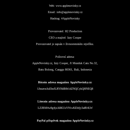
Web:
www.applenovinky.cz
Email:
info@applenovinky.cz
Hashtag:
#AppleNovinky
Provozovatel:
H2 Production
CEO a majitel:
Izzy Cooper
Provozovatel je zapsán v živnostenském rejstříku.
Poštovní adresa:
AppleNovinky.cz, Izzy Cooper, Jl Munduk Catu No.32,
Batu Bolong, Canggu 80361, Bali, Indonesia
Bitcoin adresa magazínu AppleNovinky.cz:
1JmavnAsEbeJLRYHdB8t1dZNQCykQHNEQ8
Litecoin adresa magazínu AppleNovinky.cz:
LZJBM4w8g4jxA8KUoV91wKEbfjy3afR4LW
PayPal příspěvek magazínu AppleNovinky.cz