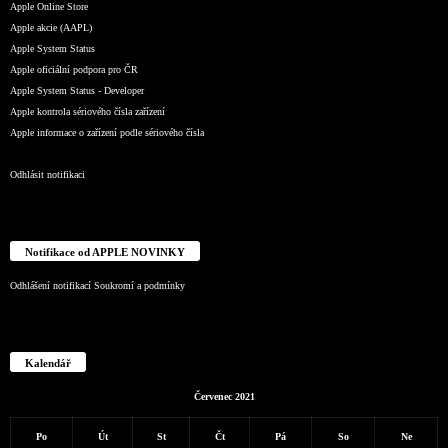
Apple Online Store
Apple akcie (AAPL)
Apple System Status
Apple oficiální podpora pro ČR
Apple System Status - Developer
Apple kontrola sériového čísla zařízení
Apple informace o zařízení podle sériového čísla
Odhlásit notifikaci
Notifikace od APPLE NOVINKY
Odhlášení notifikací
Soukromí a podmínky
Kalendář
Červenec 2021
Po
Út
St
Čt
Pá
So
Ne