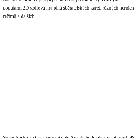
populární 2D golfová hra plná sběratelských karet, různých herních
režimů a dalších.
Super Stickman Golf 3+ na ‌Apple Arcade‌ bude obsahovat všech 48