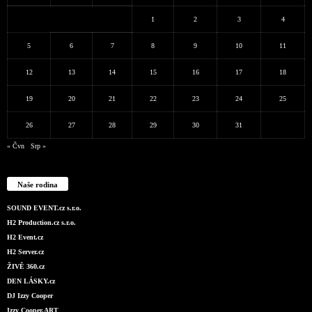
1
2
3
4
5
6
7
8
9
10
11
12
13
14
15
16
17
18
19
20
21
22
23
24
25
26
27
28
29
30
31
« Čvn
Srp »
Naše rodina
SOUND EVENT.cz s.r.o.
H2 Production.cz s.r.o.
H2 Event.cz
H2 Server.cz
ŽIVĚ 360.cz
DEN LÁSKY.cz
DJ Izzy Cooper
Izzy Cooper.ART