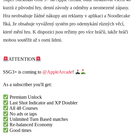
kurzů z původní hry, denní závody a odměny a neomezené zápasy.
Hra neobsahuje žádné nákupy ani reklamy v aplikaci a Noodlecake
říká, že obsahuje vyvážený systém pro odemykání různých věcí,
které mění hru. K dispozici jsou režimy pro více hráčů, takže hráči
mohou soutěžit až s osmi lidmi.
ATTENTION
SSG3+ is coming to
@AppleArcade
!
As a subscriber you'll get:
Premium Unlock
Last Shot Indicator and XP Doubler
All 48 Courses
No ads or iaps
Unlimited Turn Based matches
Re-balanced Economy
Good times