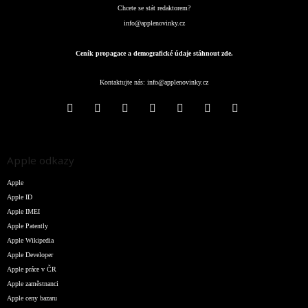
Chcete se stát redaktorem?
info@applenovinky.cz
Ceník propagace a demografické údaje stáhnout zde.
Kontaktujte nás:
info@applenovinky.cz
Apple odkazy
Apple
Apple ID
Apple IMEI
Apple Patently
Apple Wikipedia
Apple Developer
Apple práce v ČR
Apple zaměstnanci
Apple ceny bazaru