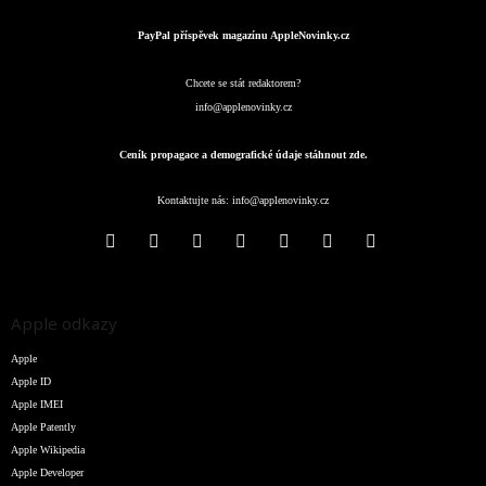
PayPal příspěvek magazínu AppleNovinky.cz
Chcete se stát redaktorem?
info@applenovinky.cz
Ceník propagace a demografické údaje stáhnout zde.
Kontaktujte nás:
info@applenovinky.cz
Apple odkazy
Apple
Apple ID
Apple IMEI
Apple Patently
Apple Wikipedia
Apple Developer