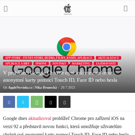
APP STORE - ITUNES STORE, HUDBA, FILMY, KNIHY, APLIKACE
AKTUALIZACE
APLIKACE A HRY
IPHONE
NOVINKY
MARKETING
ZAJÍMAVOSTI
V prohlížeči Google Chrome nyní můžete zamknout
anonymní karty pomocí Touch ID, Face ID nebo hesla
Od
AppleNovinky.cz | Nika Drunecká
-
20.7.2021
Google dnes
aktualizoval
prohlížeč Chrome pro zařízení iOS na
verzi 92 a představil novou funkci, která umožňuje uživatelům
chránit své anonymní karty pomocí Touch ID, Face ID nebo hesla.