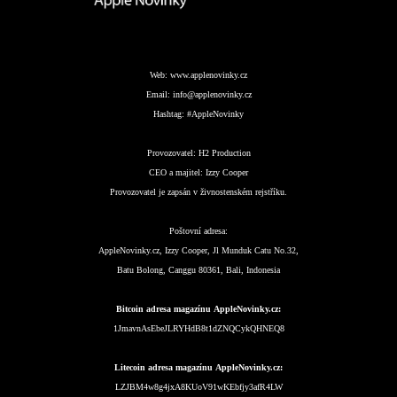
Web:
www.applenovinky.cz
Email:
info@applenovinky.cz
Hashtag:
#AppleNovinky
Provozovatel:
H2 Production
CEO a majitel:
Izzy Cooper
Provozovatel je zapsán v živnostenském rejstříku.
Poštovní adresa:
AppleNovinky.cz, Izzy Cooper, Jl Munduk Catu No.32,
Batu Bolong, Canggu 80361, Bali, Indonesia
Bitcoin adresa magazínu AppleNovinky.cz:
1JmavnAsEbeJLRYHdB8t1dZNQCykQHNEQ8
Litecoin adresa magazínu AppleNovinky.cz:
LZJBM4w8g4jxA8KUoV91wKEbfjy3afR4LW