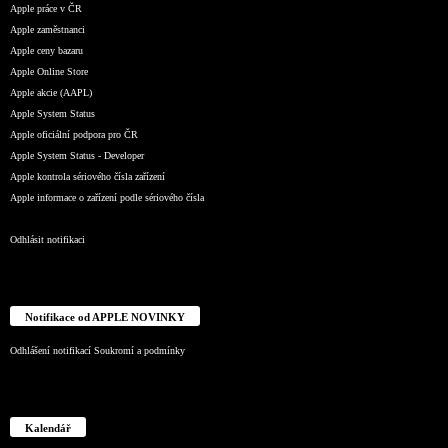
Apple práce v ČR
Apple zaměstnanci
Apple ceny bazaru
Apple Online Store
Apple akcie (AAPL)
Apple System Status
Apple oficiální podpora pro ČR
Apple System Status - Developer
Apple kontrola sériového čísla zařízení
Apple informace o zařízení podle sériového čísla
Odhlásit notifikaci
Notifikace od APPLE NOVINKY
Odhlášení notifikací
Soukromí a podmínky
Kalendář