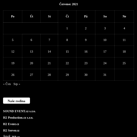
Červenec 2021
Po
Út
St
Čt
Pá
So
Ne
1
2
3
4
5
6
7
8
9
10
11
12
13
14
15
16
17
18
19
20
21
22
23
24
25
26
27
28
29
30
31
« Čvn
Srp »
Naše rodina
SOUND EVENT.cz s.r.o.
H2 Production.cz s.r.o.
H2 Event.cz
H2 Server.cz
ŽIVĚ 360.cz