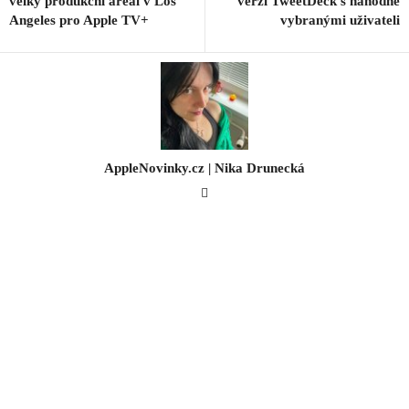
velký produkční areál v Los
verzi TweetDeck s náhodně
Angeles pro Apple TV+
vybranými uživateli
AppleNovinky.cz | Nika Drunecká