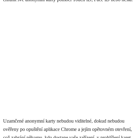
Uzamčené anonymní karty nebudou viditelné, dokud nebudou
ověřeny po opuštění aplikace Chrome a jejím opětovném otevření,
což zabrání někomu, kdo dostane vaše zařízení, v prohlížení karet