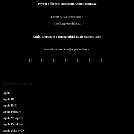
PayPal příspěvek magazínu AppleNovinky.cz
Chcete se stát redaktorem?
info@applenovinky.cz
Ceník propagace a demografické údaje stáhnout zde.
Kontaktujte nás:
info@applenovinky.cz
Apple odkazy
Apple
Apple ID
Apple IMEI
Apple Patently
Apple Wikipedia
Apple Developer
Apple práce v ČR