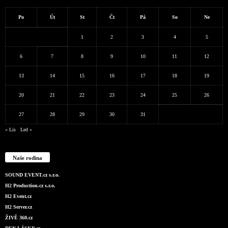
Po
Út
St
Čt
Pá
So
Ne
1
2
3
4
5
6
7
8
9
10
11
12
13
14
15
16
17
18
19
20
21
22
23
24
25
26
27
28
29
30
31
« Lis
Led »
Naše rodina
SOUND EVENT.cz s.r.o.
H2 Production.cz s.r.o.
H2 Event.cz
H2 Server.cz
ŽIVĚ 360.cz