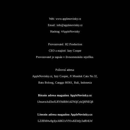
Web:
www.applenovinky.cz
Email:
info@applenovinky.cz
Hashtag:
#AppleNovinky
Provozovatel:
H2 Production
CEO a majitel:
Izzy Cooper
Provozovatel je zapsán v živnostenském rejstříku.
Poštovní adresa:
AppleNovinky.cz, Izzy Cooper, Jl Munduk Catu No.32,
Batu Bolong, Canggu 80361, Bali, Indonesia
Bitcoin adresa magazínu AppleNovinky.cz:
1JmavnAsEbeJLRYHdB8t1dZNQCykQHNEQ8
Litecoin adresa magazínu AppleNovinky.cz:
LZJBM4w8g4jxA8KUoV91wKEbfjy3afR4LW