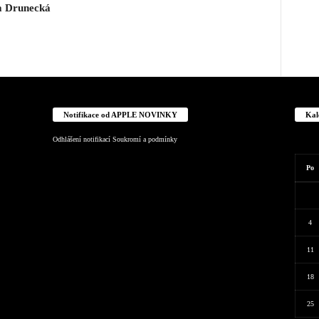
a Drunecká
Notifikace od APPLE NOVINKY
Kal
Odhlášení notifikací
Soukromí a podmínky
Po
4
11
18
25