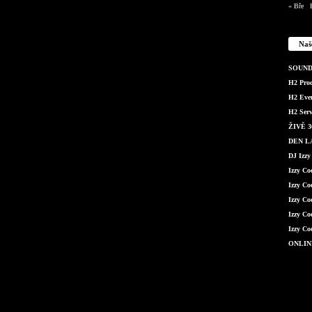
« Bře
Naš
SOUND 
H2 Produ
H2 Even
H2 Serv
ŽIVĚ 36
DEN LÁ
DJ Izzy
Izzy C
Izzy Co
Izzy Co
Izzy Co
Izzy Co
ONLIN