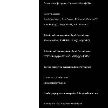
Provozovatel je zapsán v živnostenském rejstříku.
Poštovní adresa:
AppleNovinky.cz, Izzy Cooper, Jl Munduk Catu No.32,
Batu Bolong, Canggu 80361, Bali, Indonesia
Bitcoin adresa magazínu AppleNovinky.cz:
1JmavnAsEbeJLRYHdB8t1dZNQCykQHNEQ8
Litecoin adresa magazínu AppleNovinky.cz:
LZJBM4w8g4jxA8KUoV91wKEbfjy3afR4LW
PayPal příspěvek magazínu AppleNovinky.cz
Chcete se stát redaktorem?
info@applenovinky.cz
Ceník propagace a demografické údaje stáhnout zde.
Kontaktujte nás:
info@applenovinky.cz