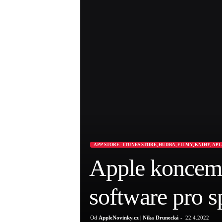
APP STORE - ITUNES STORE, HUDBA, FILMY, KNIHY, AP
Apple koncem 
software pro s
Od
AppleNovinky.cz | Nika Drunecká
-
22.4.2022