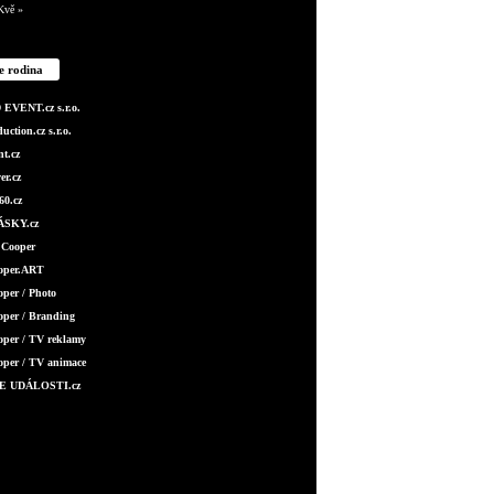
Kvě »
e rodina
EVENT.cz s.r.o.
ction.cz s.r.o.
t.cz
er.cz
0.cz
SKY.cz
 Cooper
ooper.ART
oper / Photo
oper / Branding
oper / TV reklamy
oper / TV animace
E UDÁLOSTI.cz