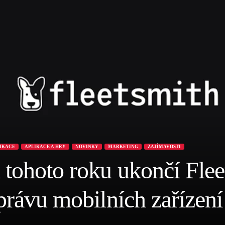
LIKACE
APLIKACE A HRY
NOVINKY
MARKETING
ZAJÍMAVOSTI
tohoto roku ukončí Flee
právu mobilních zařízení