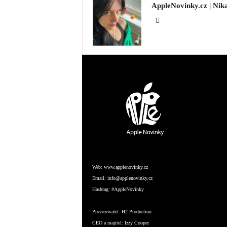
AppleNovinky.cz | Nik
Web:
www.applenovinky.cz
Email:
info@applenovinky.cz
Hashtag:
#AppleNovinky
Provozovatel:
H2 Production
CEO a majitel:
Izzy Cooper