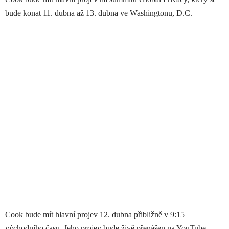
bude konat 11. dubna až 13. dubna ve Washingtonu, D.C.
Cook bude mít hlavní projev 12. dubna přibližně v 9:15
východního času. Jeho projev bude živě přenášen na YouTube.