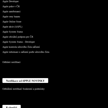
Apple Developer
Apple práce v ČR
Apple zaměstnanci
Apple ceny bazaru
Apple Online Store
Apple akcie (AAPL)
Apple System Status
Apple oficiální podpora pro ČR
Apple System Status - Developer
Apple kontrola sériového čísla zařízení
Apple informace o zařízení podle sériového čísla
Odhlásit notifikaci
Notifikace od APPLE NOVINKY
Odhlášení notifikací
Soukromí a podmínky
Kalendář