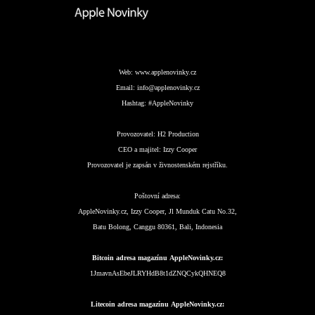
Web:
www.applenovinky.cz
Email:
info@applenovinky.cz
Hashtag:
#AppleNovinky
Provozovatel:
H2 Production
CEO a majitel:
Izzy Cooper
Provozovatel je zapsán v živnostenském rejstříku.
Poštovní adresa:
AppleNovinky.cz, Izzy Cooper, Jl Munduk Catu No.32,
Batu Bolong, Canggu 80361, Bali, Indonesia
Bitcoin adresa magazínu AppleNovinky.cz:
1JmavnAsEbeJLRYHdB8t1dZNQCykQHNEQ8
Litecoin adresa magazínu AppleNovinky.cz: