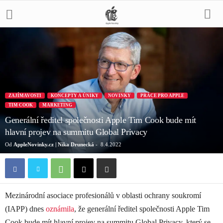
ZAJÍMAVOSTI
KONCEPTY A ÚNIKY
NOVINKY
PRÁCE PRO APPLE
TIM COOK
MARKETING
Generální ředitel společnosti Apple Tim Cook bude mít
hlavní projev na summitu Global Privacy
Od
AppleNovinky.cz | Nika Drunecká
-
8.4.2022
Mezinárodní asociace profesionálů v oblasti ochrany soukromí
(IAPP) dnes
oznámila
, že generální ředitel společnosti Apple Tim
Cook bude mít hlavní projev na summitu Global Privacy, který se