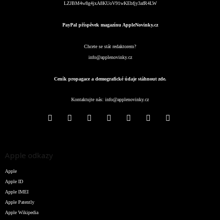
LZJBM4w8g4jxA8KUoV91wKEbfjy3afR4LW
PayPal příspěvek magazínu AppleNovinky.cz
Chcete se stát redaktorem?
info@applenovinky.cz
Ceník propagace a demografické údaje stáhnout zde.
Kontaktujte nás:
info@applenovinky.cz
Apple odkazy
Apple
Apple ID
Apple IMEI
Apple Patently
Apple Wikipedia