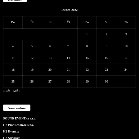
Duben 2022
Po
Út
St
Čt
Pá
So
Ne
1
2
3
4
5
6
7
8
9
10
11
12
13
14
15
16
17
18
19
20
21
22
23
24
25
26
27
28
29
30
« Bře
Kvě »
Naše rodina
SOUND EVENT.cz s.r.o.
H2 Production.cz s.r.o.
H2 Event.cz
H2 Server.cz