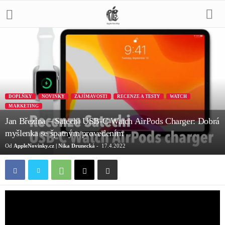
DOPLŇKY
NOVINKY
ZAJÍMAVOSTI
RECENZE A TESTY
WATCH
MARKETING
Jan Březina – Satechi USB-C Watch AirPods Charger: Dobrá
myšlenka se špatným provedením
Od
AppleNovinky.cz | Nika Drunecká
-
17.4.2022