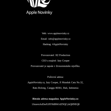
Web:
www.applenovinky.cz
Email:
info@applenovinky.cz
Hashtag:
#AppleNovinky
Provozovatel:
H2 Production
CEO a majitel:
Izzy Cooper
Provozovatel je zapsán v živnostenském rejstříku.
Poštovní adresa:
AppleNovinky.cz, Izzy Cooper, Jl Munduk Catu No.32,
Batu Bolong, Canggu 80361, Bali, Indonesia
Bitcoin adresa magazínu AppleNovinky.cz:
1JmavnAsEbeJLRYHdB8t1dZNQCykQHNEQ8