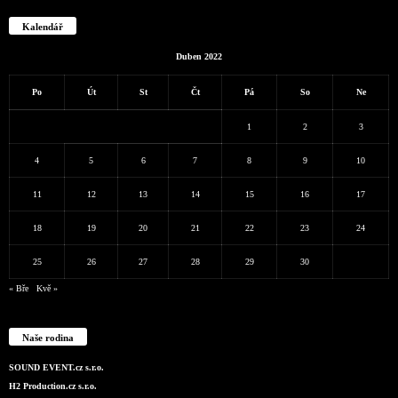
Kalendář
Duben 2022
Po
Út
St
Čt
Pá
So
Ne
1
2
3
4
5
6
7
8
9
10
11
12
13
14
15
16
17
18
19
20
21
22
23
24
25
26
27
28
29
30
« Bře
Kvě »
Naše rodina
SOUND EVENT.cz s.r.o.
H2 Production.cz s.r.o.