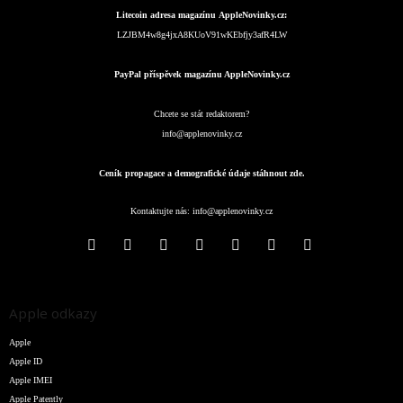
Litecoin adresa magazínu AppleNovinky.cz:
LZJBM4w8g4jxA8KUoV91wKEbfjy3afR4LW
PayPal příspěvek magazínu AppleNovinky.cz
Chcete se stát redaktorem?
info@applenovinky.cz
Ceník propagace a demografické údaje stáhnout zde.
Kontaktujte nás:
info@applenovinky.cz
Apple odkazy
Apple
Apple ID
Apple IMEI
Apple Patently