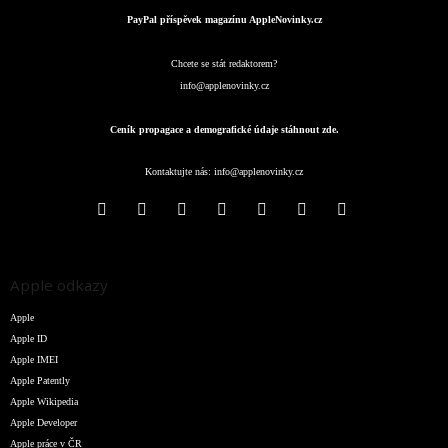
PayPal příspěvek magazínu AppleNovinky.cz
Chcete se stát redaktorem?
info@applenovinky.cz
Ceník propagace a demografické údaje stáhnout zde.
Kontaktujte nás:
info@applenovinky.cz
Apple odkazy
Apple
Apple ID
Apple IMEI
Apple Patently
Apple Wikipedia
Apple Developer
Apple práce v ČR