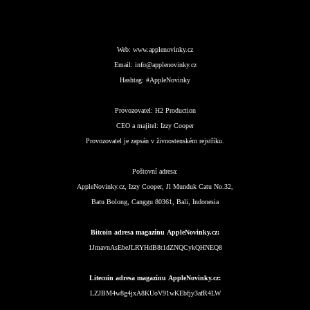
Web:
www.applenovinky.cz
Email:
info@applenovinky.cz
Hashtag:
#AppleNovinky
Provozovatel:
H2 Production
CEO a majitel:
Izzy Cooper
Provozovatel je zapsán v živnostenském rejstříku.
Poštovní adresa:
AppleNovinky.cz, Izzy Cooper, Jl Munduk Catu No.32,
Batu Bolong, Canggu 80361, Bali, Indonesia
Bitcoin adresa magazínu AppleNovinky.cz:
1JmavnAsEbeJLRYHdB8t1dZNQCykQHNEQ8
Litecoin adresa magazínu AppleNovinky.cz:
LZJBM4w8g4jxA8KUoV91wKEbfjy3afR4LW