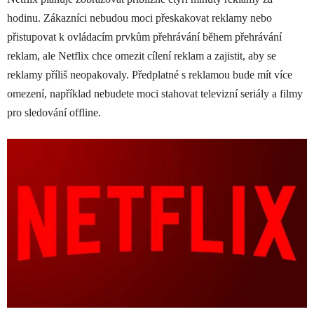
hodinu. Zákazníci nebudou moci přeskakovat reklamy nebo
přistupovat k ovládacím prvkům přehrávání během přehrávání
reklam, ale Netflix chce omezit cílení reklam a zajistit, aby se
reklamy příliš neopakovaly. Předplatné s reklamou bude mít více
omezení, například nebudete moci stahovat televizní seriály a filmy
pro sledování offline.