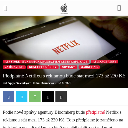
APP STORE - ITUNES STORE, HUDBA, FILMY, KNIHY, APLIKACE
APLIKACE A HRY
ZAJÍMAVOSTI
KONCEPTY A ÚNIKY
NOVINKY
MARKETING
Předplatné Netflixu s reklamou bude stát mezi 173 až 230 Kč
Od
AppleNovinky.cz | Nika Drunecká
-
28.8.2022
Podle nové zprávy agentury Bloomberg bude
předplatné
Netflix s
reklamou stát mezi 173 až 230 Kč. Toto předplatné je zaměřeno na
ty, kterým nevadí reklamy a kteří nechtějí platit za standardní