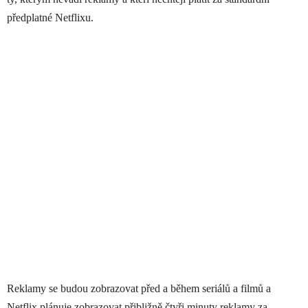
předplatné Netflixu.
Reklamy se budou zobrazovat před a během seriálů a filmů a
Netflix plánuje zobrazovat přibližně čtyři minuty reklamy za