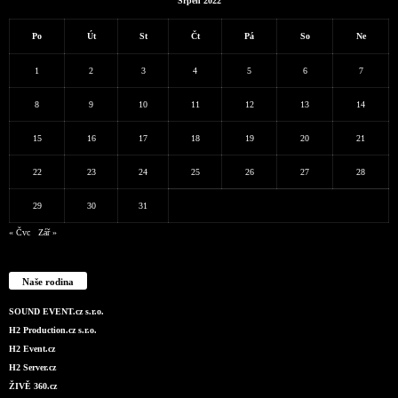
Srpen 2022
Po
Út
St
Čt
Pá
So
Ne
1
2
3
4
5
6
7
8
9
10
11
12
13
14
15
16
17
18
19
20
21
22
23
24
25
26
27
28
29
30
31
« Čvc
Zář »
Naše rodina
SOUND EVENT.cz s.r.o.
H2 Production.cz s.r.o.
H2 Event.cz
H2 Server.cz
ŽIVĚ 360.cz