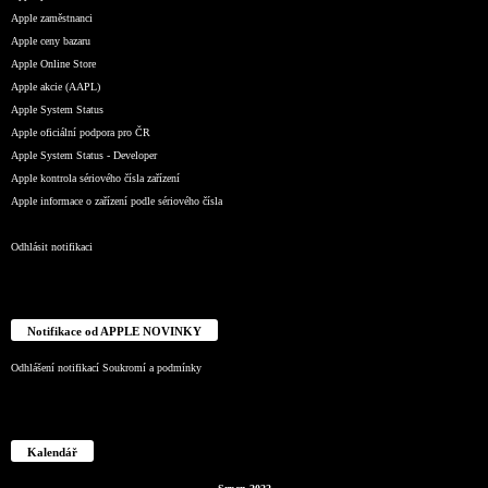
Apple zaměstnanci
Apple ceny bazaru
Apple Online Store
Apple akcie (AAPL)
Apple System Status
Apple oficiální podpora pro ČR
Apple System Status - Developer
Apple kontrola sériového čísla zařízení
Apple informace o zařízení podle sériového čísla
Odhlásit notifikaci
Notifikace od APPLE NOVINKY
Odhlášení notifikací
Soukromí a podmínky
Kalendář