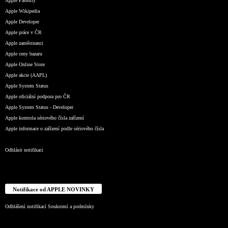
Apple Patently
Apple Wikipedia
Apple Developer
Apple práce v ČR
Apple zaměstnanci
Apple ceny bazaru
Apple Online Store
Apple akcie (AAPL)
Apple System Status
Apple oficiální podpora pro ČR
Apple System Status - Developer
Apple kontrola sériového čísla zařízení
Apple informace o zařízení podle sériového čísla
Odhlásit notifikaci
Notifikace od APPLE NOVINKY
Odhlášení notifikací
Soukromí a podmínky