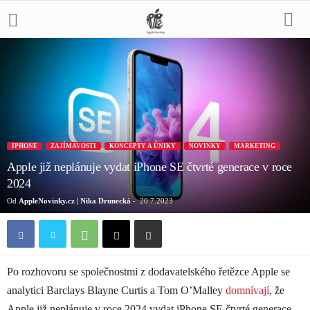
IPHONE
ZAJÍMAVOSTI
KONCEPTY A ÚNIKY
NOVINKY
MARKETING
Apple již neplánuje vydat iPhone SE čtvrté generace v roce
2024
Od
AppleNovinky.cz | Nika Drunecká
-
20.7.2023
Po rozhovoru se společnostmi z dodavatelského řetězce Apple se
analytici Barclays Blayne Curtis a Tom O’Malley
domnívají
, že
Apple již neplánuje v roce 2024 vydat iPhone SE čtvrté generace.