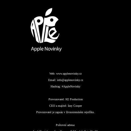
Web:
www.applenovinky.cz
Email:
info@applenovinky.cz
Hashtag:
#AppleNovinky
Provozovatel:
H2 Production
CEO a majitel:
Izzy Cooper
Provozovatel je zapsán v živnostenském rejstříku.
Poštovní adresa: