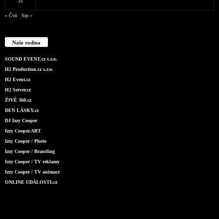
31
« Čvn
Srp »
Naše rodina
SOUND EVENT.cz s.r.o.
H2 Production.cz s.r.o.
H2 Event.cz
H2 Server.cz
ŽIVĚ 360.cz
DEN LÁSKY.cz
DJ Izzy Cooper
Izzy Cooper.ART
Izzy Cooper / Photo
Izzy Cooper / Branding
Izzy Cooper / TV reklamy
Izzy Cooper / TV animace
ONLINE UDÁLOSTI.cz