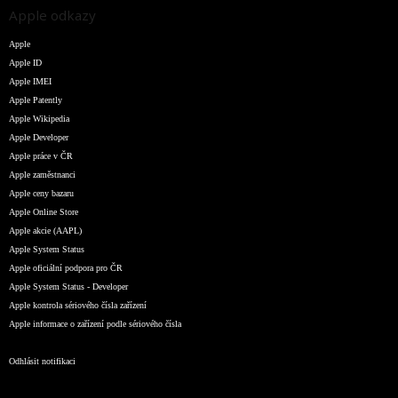
Apple odkazy
Apple
Apple ID
Apple IMEI
Apple Patently
Apple Wikipedia
Apple Developer
Apple práce v ČR
Apple zaměstnanci
Apple ceny bazaru
Apple Online Store
Apple akcie (AAPL)
Apple System Status
Apple oficiální podpora pro ČR
Apple System Status - Developer
Apple kontrola sériového čísla zařízení
Apple informace o zařízení podle sériového čísla
Odhlásit notifikaci