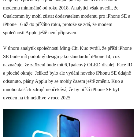
modemu minimálně od roku 2018. Analytici však uvedli, že
Qualcomm by mohl zůstat dodavatelem modemu pro iPhone SE a
iPhone 16 až do příštího roku, protože se zdá, že modem
společnosti Apple ještě není připraven.
V únoru analytik společnosti Ming-Chi Kuo tvrdil, že příští iPhone
SE bude mít podobný design jako standardní iPhone 14, což
naznačuje, že zařízení bude mít 6,1palcový OLED displej, Face ID
a ploché okraje. Jelikož bylo ale vydání nového iPhonu SE údajně
odsunuto, plány Applu by se mohly časem ještě změnit. Kuo a
mnoho dalších zdrojů neočekává, že by příští iPhone SE byl
uveden na trh nejdříve v roce 2025.