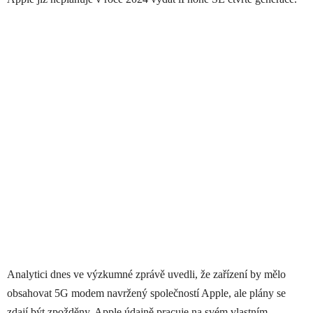
Analytici dnes ve výzkumné zprávě uvedli, že zařízení by mělo
obsahovat 5G modem navržený společností Apple, ale plány se
zdají být zpožděny. Apple údajně pracuje na svém vlastním