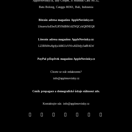
AppleNovinky.cz, Izzy Cooper, Jl Munduk Catu No.32,
Batu Bolong, Canggu 80361, Bali, Indonesia
Bitcoin adresa magazínu AppleNovinky.cz:
1JmavnAsEbeJLRYHdB8t1dZNQCykQHNEQ8
Litecoin adresa magazínu AppleNovinky.cz:
LZJBM4w8g4jxA8KUoV91wKEbfjy3afR4LW
PayPal příspěvek magazínu AppleNovinky.cz
Chcete se stát redaktorem?
info@applenovinky.cz
Ceník propagace a demografické údaje stáhnout zde.
Kontaktujte nás:
info@applenovinky.cz