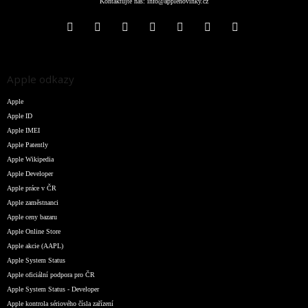
Kontaktujte nás:
info@applenovinky.cz
Apple odkazy
Apple
Apple ID
Apple IMEI
Apple Patently
Apple Wikipedia
Apple Developer
Apple práce v ČR
Apple zaměstnanci
Apple ceny bazaru
Apple Online Store
Apple akcie (AAPL)
Apple System Status
Apple oficiální podpora pro ČR
Apple System Status - Developer
Apple kontrola sériového čísla zařízení