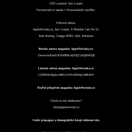
CEO a majitel:
Izzy Cooper
Provozovatel je zapsán v živnostenském rejstříku.
Poštovní adresa:
AppleNovinky.cz, Izzy Cooper, Jl Munduk Catu No.32,
Batu Bolong, Canggu 80361, Bali, Indonesia
Bitcoin adresa magazínu AppleNovinky.cz:
1JmavnAsEbeJLRYHdB8t1dZNQCykQHNEQ8
Litecoin adresa magazínu AppleNovinky.cz:
LZJBM4w8g4jxA8KUoV91wKEbfjy3afR4LW
PayPal příspěvek magazínu AppleNovinky.cz
Chcete se stát redaktorem?
info@applenovinky.cz
Ceník propagace a demografické údaje stáhnout zde.