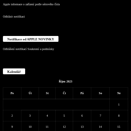
Apple informace o zařízení podle sériového čísla
Odhlásit notifikaci
Notifikace od APPLE NOVINKY
Odhlášení notifikací
Soukromí a podmínky
Kalendář
Říjen 2023
Po
Út
St
Čt
Pá
So
Ne
1
2
3
4
5
6
7
8
9
10
11
12
13
14
15