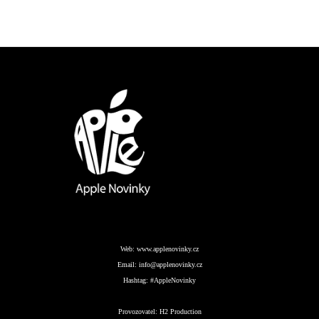
Web:
www.applenovinky.cz
Email:
info@applenovinky.cz
Hashtag:
#AppleNovinky
Provozovatel:
H2 Production