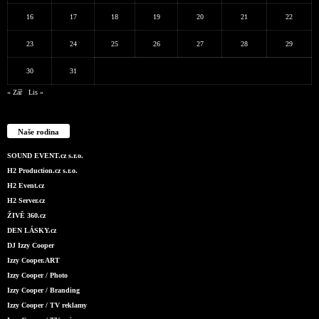
16
17
18
19
20
21
22
23
24
25
26
27
28
29
30
31
« Zář
Lis »
Naše rodina
SOUND EVENT.cz s.r.o.
H2 Production.cz s.r.o.
H2 Event.cz
H2 Server.cz
ŽIVĚ 360.cz
DEN LÁSKY.cz
DJ Izzy Cooper
Izzy Cooper.ART
Izzy Cooper / Photo
Izzy Cooper / Branding
Izzy Cooper / TV reklamy