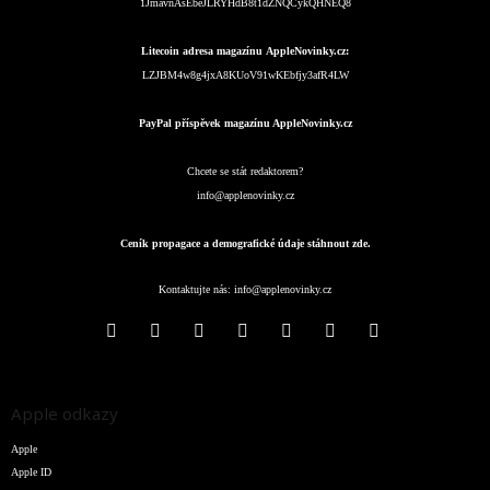
1JmavnAsEbeJLRYHdB8t1dZNQCykQHNEQ8
Litecoin adresa magazínu AppleNovinky.cz:
LZJBM4w8g4jxA8KUoV91wKEbfjy3afR4LW
PayPal příspěvek magazínu AppleNovinky.cz
Chcete se stát redaktorem?
info@applenovinky.cz
Ceník propagace a demografické údaje stáhnout zde.
Kontaktujte nás:
info@applenovinky.cz
Apple odkazy
Apple
Apple ID