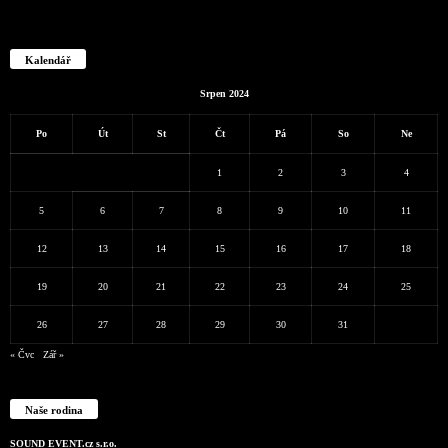
Kalendář
Srpen 2024
Po
Út
St
Čt
Pá
So
Ne
1
2
3
4
5
6
7
8
9
10
11
12
13
14
15
16
17
18
19
20
21
22
23
24
25
26
27
28
29
30
31
« Čvc
Zář »
Naše rodina
SOUND EVENT.cz s.r.o.