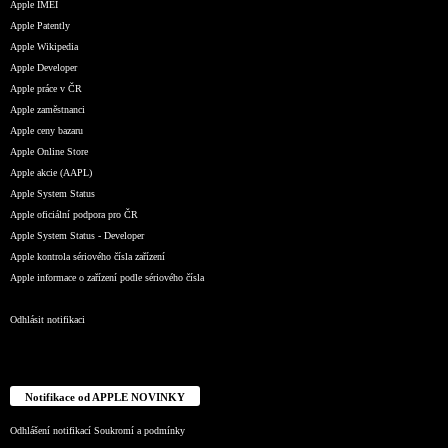
Apple IMEI
Apple Patently
Apple Wikipedia
Apple Developer
Apple práce v ČR
Apple zaměstnanci
Apple ceny bazaru
Apple Online Store
Apple akcie (AAPL)
Apple System Status
Apple oficiální podpora pro ČR
Apple System Status - Developer
Apple kontrola sériového čísla zařízení
Apple informace o zařízení podle sériového čísla
Odhlásit notifikaci
Notifikace od APPLE NOVINKY
Odhlášení notifikací
Soukromí a podmínky