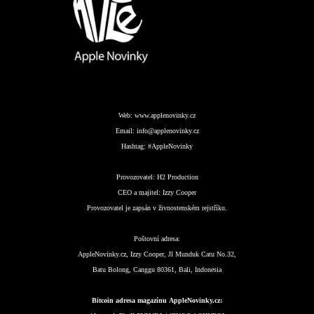
Web:
www.applenovinky.cz
Email:
info@applenovinky.cz
Hashtag:
#AppleNovinky
Provozovatel:
H2 Production
CEO a majitel:
Izzy Cooper
Provozovatel je zapsán v živnostenském rejstříku.
Poštovní adresa:
AppleNovinky.cz, Izzy Cooper, Jl Munduk Catu No.32,
Batu Bolong, Canggu 80361, Bali, Indonesia
Bitcoin adresa magazínu AppleNovinky.cz: