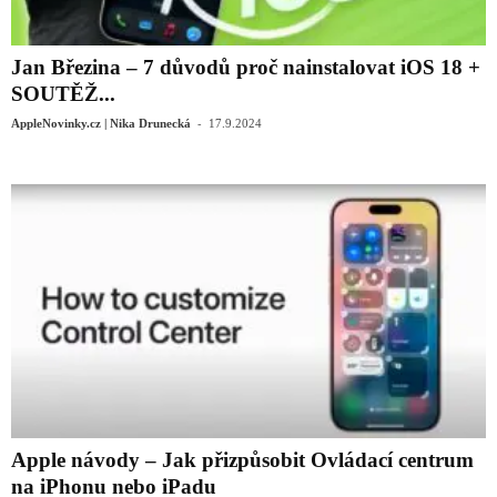
Jan Březina – 7 důvodů proč nainstalovat iOS 18 +
SOUTĚŽ...
-
AppleNovinky.cz | Nika Drunecká
17.9.2024
Apple návody – Jak přizpůsobit Ovládací centrum
na iPhonu nebo iPadu