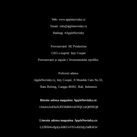
Web:
www.applenovinky.cz
Email:
info@applenovinky.cz
Hashtag:
#AppleNovinky
Provozovatel:
H2 Production
CEO a majitel:
Izzy Cooper
Provozovatel je zapsán v živnostenském rejstříku.
Poštovní adresa:
AppleNovinky.cz, Izzy Cooper, Jl Munduk Catu No.32,
Batu Bolong, Canggu 80361, Bali, Indonesia
Bitcoin adresa magazínu AppleNovinky.cz:
1JmavnAsEbeJLRYHdB8t1dZNQCykQHNEQ8
Litecoin adresa magazínu AppleNovinky.cz:
LZJBM4w8g4jxA8KUoV91wKEbfjy3afR4LW