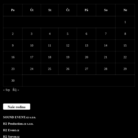
Po
Út
St
Čt
Pá
So
Ne
1
2
3
4
5
6
7
8
9
10
11
12
13
14
15
16
17
18
19
20
21
22
23
24
25
26
27
28
29
30
« Srp
Říj »
Naše rodina
SOUND EVENT.cz s.r.o.
H2 Production.cz s.r.o.
H2 Event.cz
H2 Server.cz