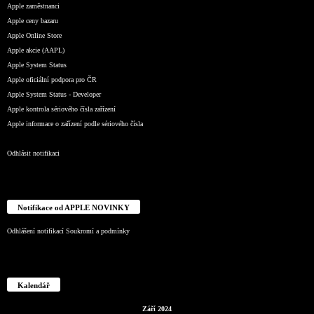
Apple zaměstnanci
Apple ceny bazaru
Apple Online Store
Apple akcie (AAPL)
Apple System Status
Apple oficiální podpora pro ČR
Apple System Status - Developer
Apple kontrola sériového čísla zařízení
Apple informace o zařízení podle sériového čísla
Odhlásit notifikaci
Notifikace od APPLE NOVINKY
Odhlášení notifikací
Soukromí a podmínky
Kalendář
Září 2024