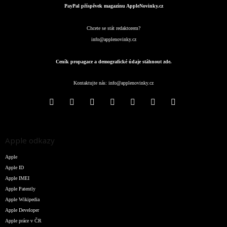
PayPal příspěvek magazínu AppleNovinky.cz
Chcete se stát redaktorem?
info@applenovinky.cz
Ceník propagace a demografické údaje stáhnout zde.
Kontaktujte nás:
info@applenovinky.cz
Apple odkazy
Apple
Apple ID
Apple IMEI
Apple Patently
Apple Wikipedia
Apple Developer
Apple práce v ČR