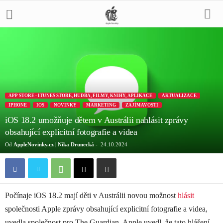
APP STORE - ITUNES STORE, HUDBA, FILMY, KNIHY, APLIKACE
AKTUALIZACE
IPHONE
IOS
NOVINKY
MARKETING
ZAJÍMAVOSTI
iOS 18.2 umožňuje dětem v Austrálii nahlásit zprávy
obsahující explicitní fotografie a videa
Od
AppleNovinky.cz | Nika Drunecká
-
24.10.2024
Počínaje iOS 18.2 mají děti v Austrálii novou možnost
hlásit
společnosti Apple zprávy obsahující explicitní fotografie a videa,
uvedla společnost pro The Guardian. Apple uvedl, že tato hlášení