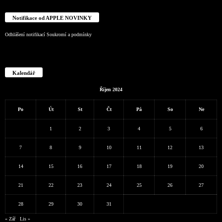
Notifikace od APPLE NOVINKY
Odhlášení notifikací
Soukromí a podmínky
Kalendář
Říjen 2024
Po
Út
St
Čt
Pá
So
Ne
1
2
3
4
5
6
7
8
9
10
11
12
13
14
15
16
17
18
19
20
21
22
23
24
25
26
27
28
29
30
31
« Zář
Lis »