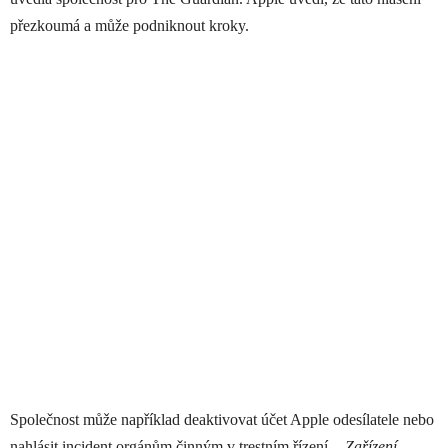
přezkoumá a může podniknout kroky.
Společnost může například deaktivovat účet Apple odesílatele nebo
nahlásit incident orgánům činným v trestním řízení.
„Zařízení