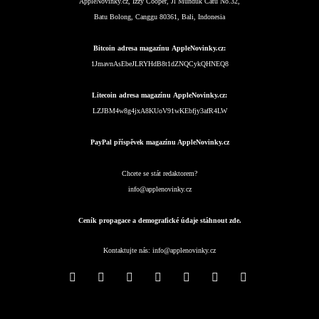
AppleNovinky.cz, Izzy Cooper, Jl Munduk Catu No.32,
Batu Bolong, Canggu 80361, Bali, Indonesia
Bitcoin adresa magazínu AppleNovinky.cz:
1JmavnAsEbeJLRYHdB8t1dZNQCykQHNEQ8
Litecoin adresa magazínu AppleNovinky.cz:
LZJBM4w8g4jxA8KUoV91wKEbfjy3afR4LW
PayPal příspěvek magazínu AppleNovinky.cz
Chcete se stát redaktorem?
info@applenovinky.cz
Ceník propagace a demografické údaje stáhnout zde.
Kontaktujte nás:
info@applenovinky.cz