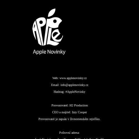
Web:
www.applenovinky.cz
Email:
info@applenovinky.cz
Hashtag:
#AppleNovinky
Provozovatel:
H2 Production
CEO a majitel:
Izzy Cooper
Provozovatel je zapsán v živnostenském rejstříku.
Poštovní adresa: