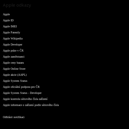
Apple odkazy
Apple
Apple ID
Apple IMEI
Apple Patently
Apple Wikipedia
Apple Developer
Apple práce v ČR
Apple zaměstnanci
Apple ceny bazaru
Apple Online Store
Apple akcie (AAPL)
Apple System Status
Apple oficiální podpora pro ČR
Apple System Status - Developer
Apple kontrola sériového čísla zařízení
Apple informace o zařízení podle sériového čísla
Odhlásit notifikaci