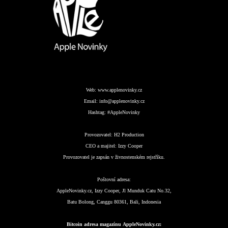
Web:
www.applenovinky.cz
Email:
info@applenovinky.cz
Hashtag:
#AppleNovinky
Provozovatel:
H2 Production
CEO a majitel:
Izzy Cooper
Provozovatel je zapsán v živnostenském rejstříku.
Poštovní adresa:
AppleNovinky.cz, Izzy Cooper, Jl Munduk Catu No.32,
Batu Bolong, Canggu 80361, Bali, Indonesia
Bitcoin adresa magazínu AppleNovinky.cz: