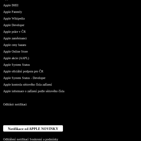
Apple IMEI
Apple Patently
Apple Wikipedia
Apple Developer
Apple práce v ČR
Apple zaměstnanci
Apple ceny bazaru
Apple Online Store
Apple akcie (AAPL)
Apple System Status
Apple oficiální podpora pro ČR
Apple System Status - Developer
Apple kontrola sériového čísla zařízení
Apple informace o zařízení podle sériového čísla
Odhlásit notifikaci
Notifikace od APPLE NOVINKY
Odhlášení notifikací
Soukromí a podmínky