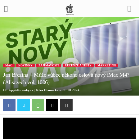
MAC
NOVINKY
ZAJÍMAVOSTI
RECENZE A TESTY
MARKETING
Jan Březina – Může vůbec někoho oslovit nový iMac M4?
(Alisczech vol. 1006)
Od
AppleNovinky.cz | Nika Drunecká
-
30.10.2024