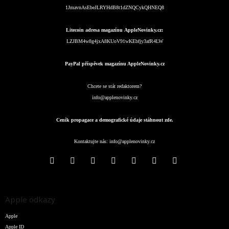
1JmavnAsEbeJLRYHdB8t1dZNQCykQHNEQ8
Litecoin adresa magazínu AppleNovinky.cz:
LZJBM4w8g4jxA8KUoV91wKEbfjy3afR4LW
PayPal příspěvek magazínu AppleNovinky.cz
Chcete se stát redaktorem?
info@applenovinky.cz
Ceník propagace a demografické údaje stáhnout zde.
Kontaktujte nás:
info@applenovinky.cz
Apple odkazy
Apple
Apple ID