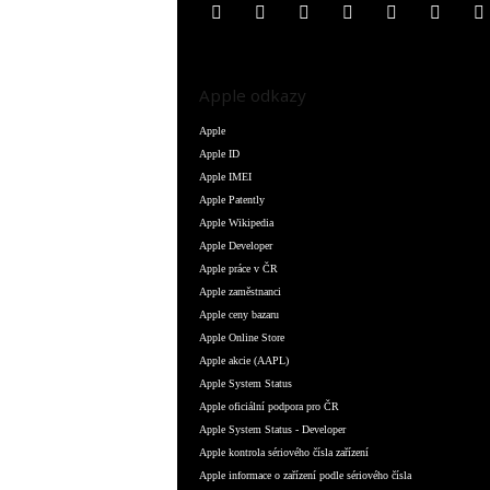
Apple odkazy
Apple
Apple ID
Apple IMEI
Apple Patently
Apple Wikipedia
Apple Developer
Apple práce v ČR
Apple zaměstnanci
Apple ceny bazaru
Apple Online Store
Apple akcie (AAPL)
Apple System Status
Apple oficiální podpora pro ČR
Apple System Status - Developer
Apple kontrola sériového čísla zařízení
Apple informace o zařízení podle sériového čísla