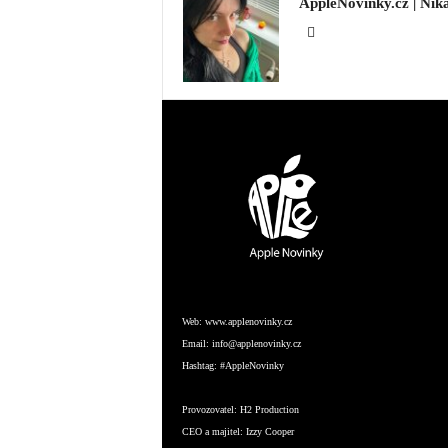
AppleNovinky.cz | Nik
Web:
www.applenovinky.cz
Email:
info@applenovinky.cz
Hashtag:
#AppleNovinky
Provozovatel:
H2 Production
CEO a majitel:
Izzy Cooper