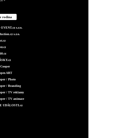
is »
e rodina
EVENT.cz s.r.o.
ction.cz s.r.o.
t.cz
er.cz
0.cz
SKY.cz
 Cooper
ooper.ART
oper / Photo
oper / Branding
oper / TV reklamy
oper / TV animace
E UDÁLOSTI.cz