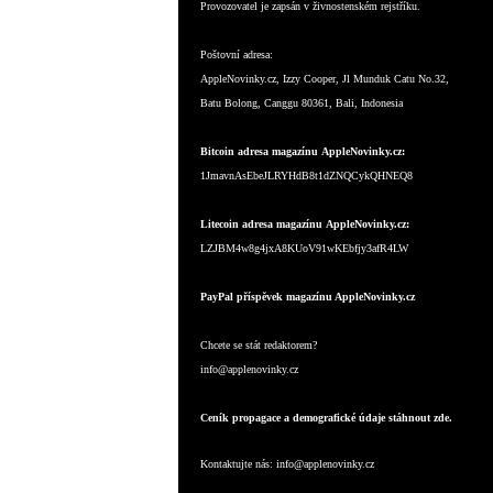
Provozovatel je zapsán v živnostenském rejstříku.
Poštovní adresa:
AppleNovinky.cz, Izzy Cooper, Jl Munduk Catu No.32,
Batu Bolong, Canggu 80361, Bali, Indonesia
Bitcoin adresa magazínu AppleNovinky.cz:
1JmavnAsEbeJLRYHdB8t1dZNQCykQHNEQ8
Litecoin adresa magazínu AppleNovinky.cz:
LZJBM4w8g4jxA8KUoV91wKEbfjy3afR4LW
PayPal příspěvek magazínu AppleNovinky.cz
Chcete se stát redaktorem?
info@applenovinky.cz
Ceník propagace a demografické údaje stáhnout zde.
Kontaktujte nás:
info@applenovinky.cz