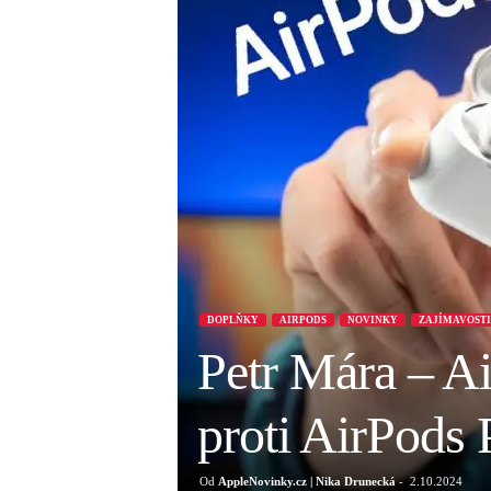
DOPLŇKY
AIRPODS
NOVINKY
ZAJÍMAVOSTI
Petr Mára – A
proti AirPods 
Od
AppleNovinky.cz | Nika Drunecká
-
2.10.2024