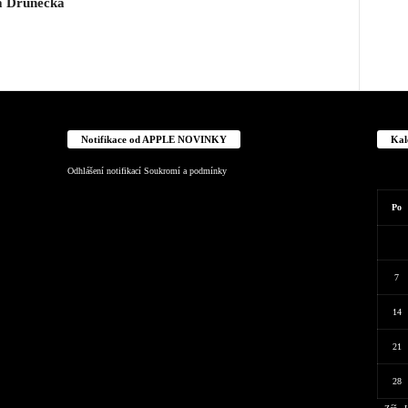
a Drunecká
Notifikace od APPLE NOVINKY
Kal
Odhlášení notifikací
Soukromí a podmínky
Po
7
14
21
28