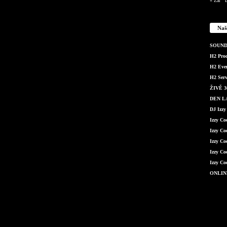
« Zář
L
Naš
SOUND 
H2 Produ
H2 Even
H2 Serv
ŽIVĚ 36
DEN LÁ
DJ Izzy
Izzy C
Izzy Co
Izzy Co
Izzy Co
Izzy Co
ONLIN