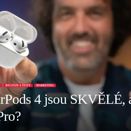
RECENZE A TESTY
MARKETING
irPods 4 jsou SKVĚLÉ, a
Pro?