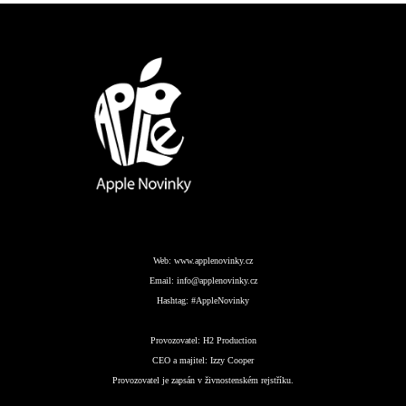
Web:
www.applenovinky.cz
Email:
info@applenovinky.cz
Hashtag:
#AppleNovinky
Provozovatel:
H2 Production
CEO a majitel:
Izzy Cooper
Provozovatel je zapsán v živnostenském rejstříku.