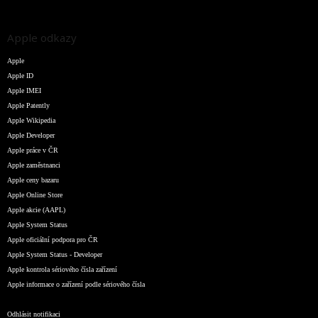
Apple odkazy
Apple
Apple ID
Apple IMEI
Apple Patently
Apple Wikipedia
Apple Developer
Apple práce v ČR
Apple zaměstnanci
Apple ceny bazaru
Apple Online Store
Apple akcie (AAPL)
Apple System Status
Apple oficiální podpora pro ČR
Apple System Status - Developer
Apple kontrola sériového čísla zařízení
Apple informace o zařízení podle sériového čísla
Odhlásit notifikaci