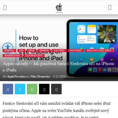
IPHONE
IOS
IPAD
IPADOS
NÁVODY
NOVINKY
PRO ZAČÁTEČNÍKY
MARKETING
ZAJÍMAVOSTI
Apple návody – Jak používat funkci Sledování očí na iPhonu
a iPadu
Od
AppleNovinky.cz | Nika Drunecká
-
4.12.2024
Funkce Sledování očí vám umožní ovládat váš iPhone nebo iPad
pouhýma očima. Apple na svém YouTube kanálu zveřejnil nový
návod, který vás naučí, jak ji můžete používat. Je to velmi