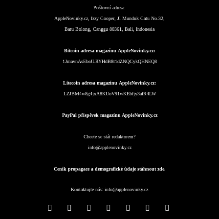
Poštovní adresa:
AppleNovinky.cz, Izzy Cooper, Jl Munduk Catu No.32,
Batu Bolong, Canggu 80361, Bali, Indonesia
Bitcoin adresa magazínu AppleNovinky.cz:
1JmavnAsEbeJLRYHdB8t1dZNQCykQHNEQ8
Litecoin adresa magazínu AppleNovinky.cz:
LZJBM4w8g4jxA8KUoV91wKEbfjy3afR4LW
PayPal příspěvek magazínu AppleNovinky.cz
Chcete se stát redaktorem?
info@applenovinky.cz
Ceník propagace a demografické údaje stáhnout zde.
Kontaktujte nás:
info@applenovinky.cz