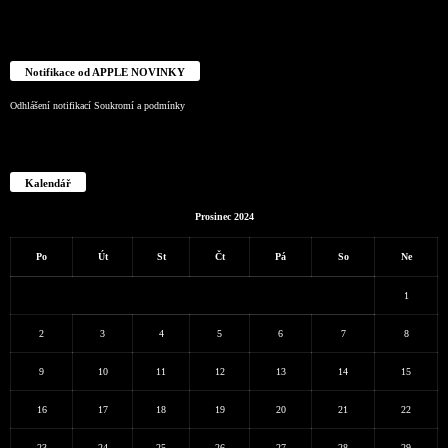
Notifikace od APPLE NOVINKY
Odhlášení notifikací
Soukromí a podmínky
Kalendář
Prosinec 2024
Po
Út
St
Čt
Pá
So
Ne
1
2
3
4
5
6
7
8
9
10
11
12
13
14
15
16
17
18
19
20
21
22
23
24
25
26
27
28
29