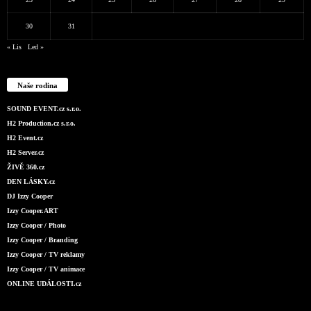
30
31
« Lis
Led »
Naše rodina
SOUND EVENT.cz s.r.o.
H2 Production.cz s.r.o.
H2 Event.cz
H2 Server.cz
ŽIVĚ 360.cz
DEN LÁSKY.cz
DJ Izzy Cooper
Izzy Cooper.ART
Izzy Cooper / Photo
Izzy Cooper / Branding
Izzy Cooper / TV reklamy
Izzy Cooper / TV animace
ONLINE UDÁLOSTI.cz