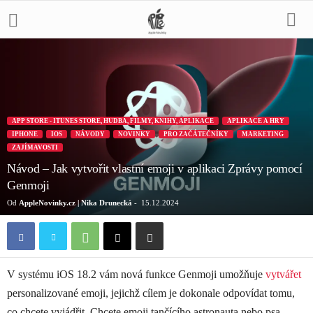
APP STORE - ITUNES STORE, HUDBA, FILMY, KNIHY, APLIKACE
APLIKACE A HRY
IPHONE
IOS
NÁVODY
NOVINKY
PRO ZAČÁTEČNÍKY
MARKETING
ZAJÍMAVOSTI
Návod – Jak vytvořit vlastní emoji v aplikaci Zprávy pomocí
Genmoji
Od
AppleNovinky.cz | Nika Drunecká
-
15.12.2024
V systému iOS 18.2 vám nová funkce Genmoji umožňuje
vytvářet
personalizované emoji, jejichž cílem je dokonale odpovídat tomu,
co chcete vyjádřit. Chcete emoji tančícího astronauta nebo psa