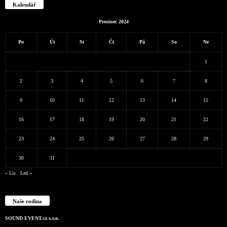
Kalendář
Prosinec 2024
Po
Út
St
Čt
Pá
So
Ne
1
2
3
4
5
6
7
8
9
10
11
12
13
14
15
16
17
18
19
20
21
22
23
24
25
26
27
28
29
30
31
« Lis
Led »
Naše rodina
SOUND EVENT.cz s.r.o.