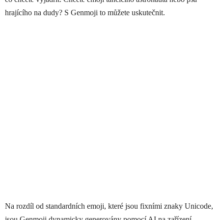
hrajícího na dudy? S Genmoji to můžete uskutečnit.
Na rozdíl od standardních emoji, které jsou fixními znaky Unicode,
jsou Genmoji dynamicky generovány pomocí AI na zařízení.