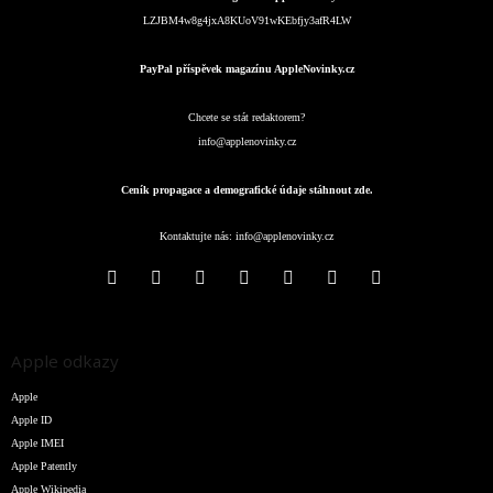
LZJBM4w8g4jxA8KUoV91wKEbfjy3afR4LW
PayPal příspěvek magazínu AppleNovinky.cz
Chcete se stát redaktorem?
info@applenovinky.cz
Ceník propagace a demografické údaje stáhnout zde.
Kontaktujte nás:
info@applenovinky.cz
Apple odkazy
Apple
Apple ID
Apple IMEI
Apple Patently
Apple Wikipedia