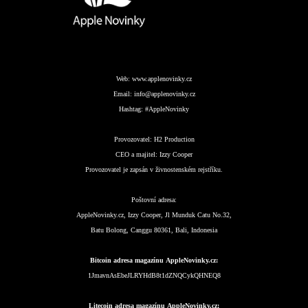
Web:
www.applenovinky.cz
Email:
info@applenovinky.cz
Hashtag:
#AppleNovinky
Provozovatel:
H2 Production
CEO a majitel:
Izzy Cooper
Provozovatel je zapsán v živnostenském rejstříku.
Poštovní adresa:
AppleNovinky.cz, Izzy Cooper, Jl Munduk Catu No.32,
Batu Bolong, Canggu 80361, Bali, Indonesia
Bitcoin adresa magazínu AppleNovinky.cz:
1JmavnAsEbeJLRYHdB8t1dZNQCykQHNEQ8
Litecoin adresa magazínu AppleNovinky.cz: