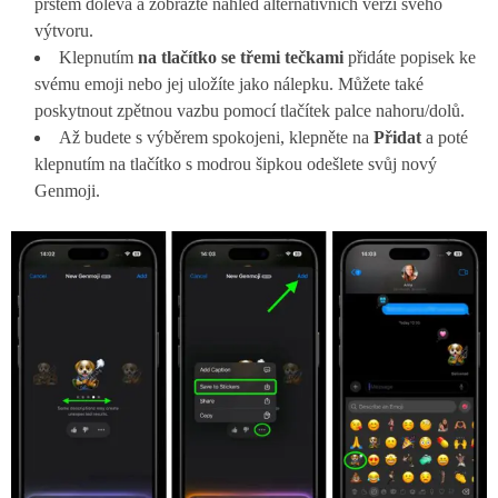
prstem doleva a zobrazte náhled alternativních verzí svého
výtvoru.
Klepnutím
na tlačítko se třemi tečkami
přidáte popisek ke
svému emoji nebo jej uložíte jako nálepku. Můžete také
poskytnout zpětnou vazbu pomocí tlačítek palce nahoru/dolů.
Až budete s výběrem spokojeni, klepněte na
Přidat
a poté
klepnutím na tlačítko s modrou šipkou odešlete svůj nový
Genmoji.