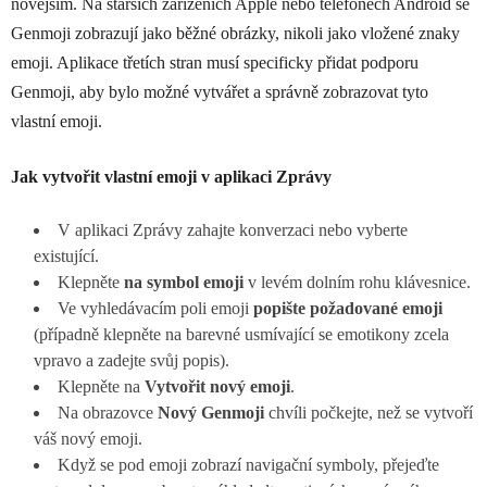
novějším. Na starších zařízeních Apple nebo telefonech Android se
Genmoji zobrazují jako běžné obrázky, nikoli jako vložené znaky
emoji. Aplikace třetích stran musí specificky přidat podporu
Genmoji, aby bylo možné vytvářet a správně zobrazovat tyto
vlastní emoji.
Jak vytvořit vlastní emoji v aplikaci Zprávy
V aplikaci Zprávy zahajte konverzaci nebo vyberte
existující.
Klepněte
na symbol emoji
v levém dolním rohu klávesnice.
Ve vyhledávacím poli emoji
popište požadované emoji
(případně klepněte na barevné usmívající se emotikony zcela
vpravo a zadejte svůj popis).
Klepněte na
Vytvořit nový emoji
.
Na obrazovce
Nový Genmoji
chvíli počkejte, než se vytvoří
váš nový emoji.
Když se pod emoji zobrazí navigační symboly, přejeďte