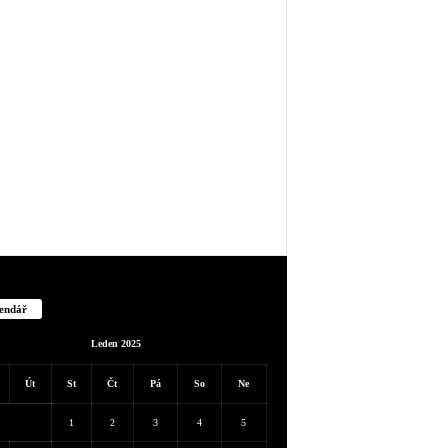
endář
Leden 2025
Út
St
Čt
Pá
So
Ne
1
2
3
4
5