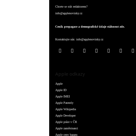
Chcete se stát redaktorem?
info@applenovinky.cz
Ceník propagace a demografické údaje stáhnout zde.
Kontaktujte nás:
info@applenovinky.cz
Apple odkazy
Apple
Apple ID
Apple IMEI
Apple Patently
Apple Wikipedia
Apple Developer
Apple práce v ČR
Apple zaměstnanci
Apple ceny bazaru