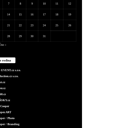
7
8
9
10
11
12
14
15
16
17
18
19
21
22
23
24
25
26
28
29
30
31
Úno »
e rodina
EVENT.cz s.r.o.
ction.cz s.r.o.
t.cz
er.cz
0.cz
SKY.cz
 Cooper
ooper.ART
oper / Photo
oper / Branding