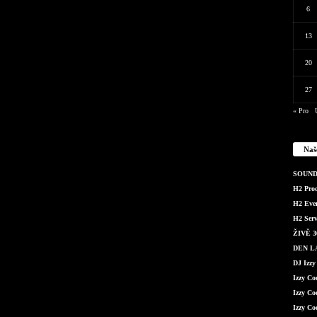
6
13
20
27
« Pro
Naš
SOUND 
H2 Produ
H2 Even
H2 Serv
ŽIVĚ 36
DEN LÁ
DJ Izzy
Izzy C
Izzy Co
Izzy Co