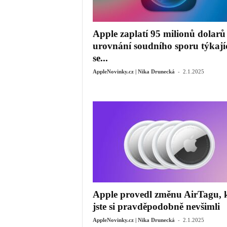
Apple zaplatí 95 milionů dolarů
urovnání soudního sporu týkají
se...
-
AppleNovinky.cz | Nika Drunecká
2.1.2025
Apple provedl změnu AirTagu, k
jste si pravděpodobně nevšimli
-
AppleNovinky.cz | Nika Drunecká
2.1.2025