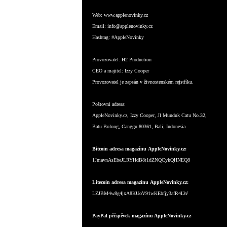
Web:
www.applenovinky.cz
Email:
info@applenovinky.cz
Hashtag:
#AppleNovinky
Provozovatel:
H2 Production
CEO a majitel:
Izzy Cooper
Provozovatel je zapsán v živnostenském rejstříku.
Poštovní adresa:
AppleNovinky.cz, Izzy Cooper, Jl Munduk Catu No.32,
Batu Bolong, Canggu 80361, Bali, Indonesia
Bitcoin adresa magazínu AppleNovinky.cz:
1JmavnAsEbeJLRYHdB8t1dZNQCykQHNEQ8
Litecoin adresa magazínu AppleNovinky.cz:
LZJBM4w8g4jxA8KUoV91wKEbfjy3afR4LW
PayPal příspěvek magazínu AppleNovinky.cz