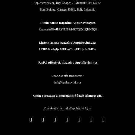
AppleNovinky.cz, Izzy Cooper, Jl Munduk Catu No.32,
Batu Bolong, Canggu 80361, Bali, Indonesia
Bitcoin adresa magazínu AppleNovinky.cz:
1JmavnAsEbeJLRYHdB8t1dZNQCykQHNEQ8
Litecoin adresa magazínu AppleNovinky.cz:
LZJBM4w8g4jxA8KUoV91wKEbfjy3afR4LW
PayPal příspěvek magazínu AppleNovinky.cz
Chcete se stát redaktorem?
info@applenovinky.cz
Ceník propagace a demografické údaje stáhnout zde.
Kontaktujte nás:
info@applenovinky.cz