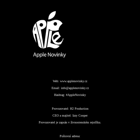
Web:
www.applenovinky.cz
Email:
info@applenovinky.cz
Hashtag:
#AppleNovinky
Provozovatel:
H2 Production
CEO a majitel:
Izzy Cooper
Provozovatel je zapsán v živnostenském rejstříku.
Poštovní adresa: