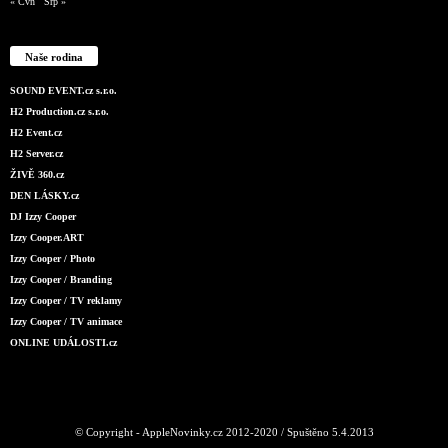
« Čvn
Srp »
Naše rodina
SOUND EVENT.cz s.r.o.
H2 Production.cz s.r.o.
H2 Event.cz
H2 Server.cz
ŽIVĚ 360.cz
DEN LÁSKY.cz
DJ Izzy Cooper
Izzy Cooper.ART
Izzy Cooper / Photo
Izzy Cooper / Branding
Izzy Cooper / TV reklamy
Izzy Cooper / TV animace
ONLINE UDÁLOSTI.cz
© Copyright - AppleNovinky.cz 2012-2020 / Spuštěno 5.4.2013