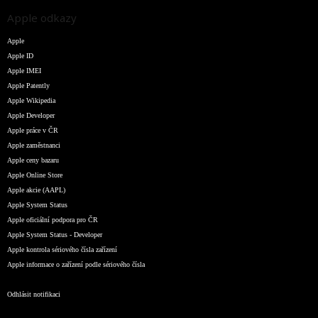
Apple odkazy
Apple
Apple ID
Apple IMEI
Apple Patently
Apple Wikipedia
Apple Developer
Apple práce v ČR
Apple zaměstnanci
Apple ceny bazaru
Apple Online Store
Apple akcie (AAPL)
Apple System Status
Apple oficiální podpora pro ČR
Apple System Status - Developer
Apple kontrola sériového čísla zařízení
Apple informace o zařízení podle sériového čísla
Odhlásit notifikaci