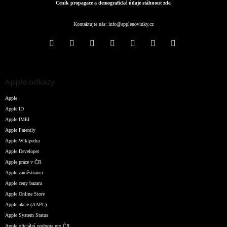
Ceník propagace a demografické údaje stáhnout zde.
Kontaktujte nás:
info@applenovinky.cz
Apple odkazy
Apple
Apple ID
Apple IMEI
Apple Patently
Apple Wikipedia
Apple Developer
Apple práce v ČR
Apple zaměstnanci
Apple ceny bazaru
Apple Online Store
Apple akcie (AAPL)
Apple System Status
Apple oficiální podpora pro ČR