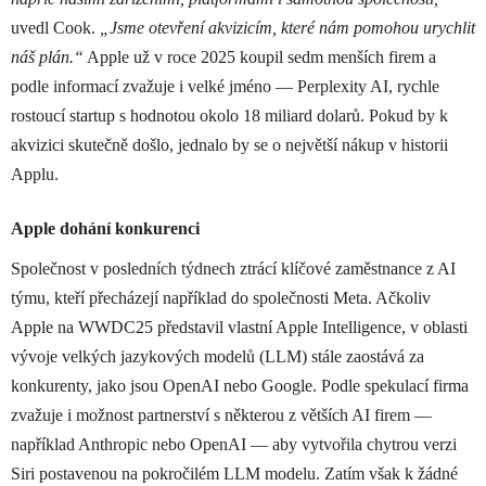
uvedl Cook.
„Jsme otevření akvizicím, které nám pomohou urychlit
náš plán.“
Apple už v roce 2025 koupil sedm menších firem a
podle informací zvažuje i velké jméno — Perplexity AI, rychle
rostoucí startup s hodnotou okolo 18 miliard dolarů. Pokud by k
akvizici skutečně došlo, jednalo by se o největší nákup v historii
Applu.
Apple dohání konkurenci
Společnost v posledních týdnech ztrácí klíčové zaměstnance z AI
týmu, kteří přecházejí například do společnosti Meta. Ačkoliv
Apple na WWDC25 představil vlastní Apple Intelligence, v oblasti
vývoje velkých jazykových modelů (LLM) stále zaostává za
konkurenty, jako jsou OpenAI nebo Google. Podle spekulací firma
zvažuje i možnost partnerství s některou z větších AI firem —
například Anthropic nebo OpenAI — aby vytvořila chytrou verzi
Siri postavenou na pokročilém LLM modelu. Zatím však k žádné