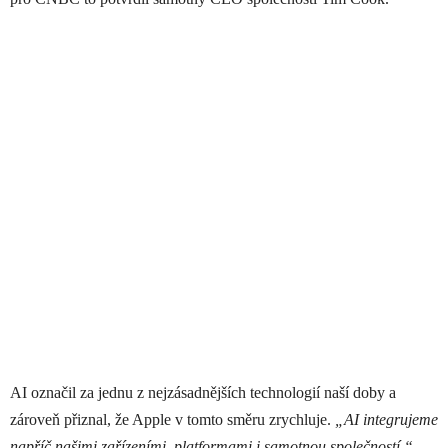
AI označil za jednu z nejzásadnějších technologií naší doby a
zároveň přiznal, že Apple v tomto směru zrychluje.
„AI integrujeme
napříč našimi zařízeními, platformami i samotnou společností,“