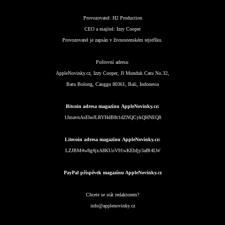
Provozovatel:
H2 Production
CEO a majitel:
Izzy Cooper
Provozovatel je zapsán v živnostenském rejstříku.
Poštovní adresa:
AppleNovinky.cz, Izzy Cooper, Jl Munduk Catu No.32,
Batu Bolong, Canggu 80361, Bali, Indonesia
Bitcoin adresa magazínu AppleNovinky.cz:
1JmavnAsEbeJLRYHdB8t1dZNQCykQHNEQ8
Litecoin adresa magazínu AppleNovinky.cz:
LZJBM4w8g4jxA8KUoV91wKEbfjy3afR4LW
PayPal příspěvek magazínu AppleNovinky.cz
Chcete se stát redaktorem?
info@applenovinky.cz