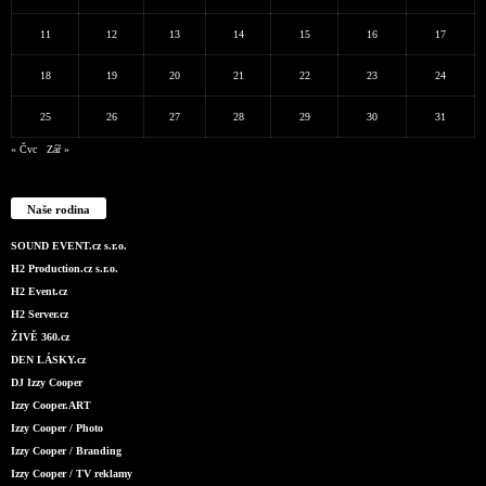
11
12
13
14
15
16
17
18
19
20
21
22
23
24
25
26
27
28
29
30
31
« Čvc
Zář »
Naše rodina
SOUND EVENT.cz s.r.o.
H2 Production.cz s.r.o.
H2 Event.cz
H2 Server.cz
ŽIVĚ 360.cz
DEN LÁSKY.cz
DJ Izzy Cooper
Izzy Cooper.ART
Izzy Cooper / Photo
Izzy Cooper / Branding
Izzy Cooper / TV reklamy