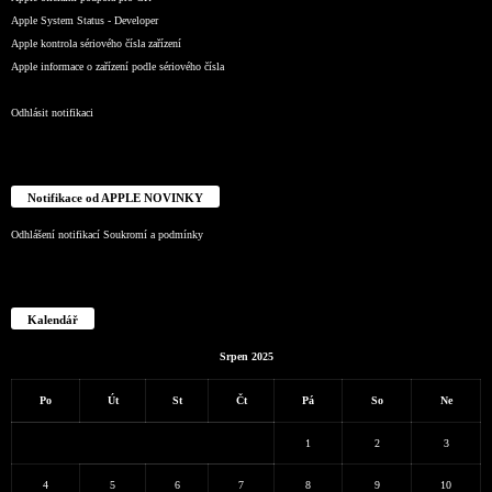
Apple System Status - Developer
Apple kontrola sériového čísla zařízení
Apple informace o zařízení podle sériového čísla
Odhlásit notifikaci
Notifikace od APPLE NOVINKY
Odhlášení notifikací
Soukromí a podmínky
Kalendář
Srpen 2025
Po
Út
St
Čt
Pá
So
Ne
1
2
3
4
5
6
7
8
9
10