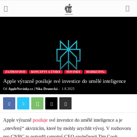
ZAJÍMAVOSTI
KONCEPTY A ÚNIKY
NOVINKY
MARKETING
Apple výrazně posiluje své investice do umělé inteligence
Od
AppleNovinky.cz | Nika Drunecká
-
1.8.2025
Apple výrazně
posiluje
své investice do umělé inteligence a je
„otevřený“ akvizicím, které by mohly urychlit vývoj. V rozhovoru
pro CNBC to potvrdil samotný CEO společnosti Tim Cook.