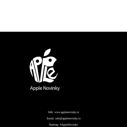
Web:
www.applenovinky.cz
Email:
info@applenovinky.cz
Hashtag:
#AppleNovinky