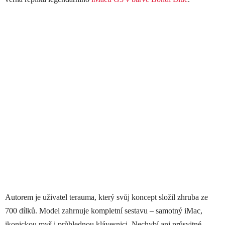
Autorem je uživatel terauma, který svůj koncept složil zhruba ze
700 dílků. Model zahrnuje kompletní sestavu – samotný iMac,
ikonickou myš i průhlednou klávesnici. Nechybí ani průsvitné