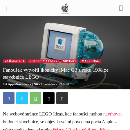
ZAJÍMAVOSTI
KONCEPTY A ÚNIKY
NOVINKY
MARKETING
Fanoušek vytvořil ikonický iMac G3 z roku 1998 ze
stavebnice LEGO
Od
AppleNovinky.cz | Nika Drunecká
-
29.8.2025
Na webové stránce LEGO Ideas, kde fanoušci mohou
navrhovat
budoucí stavebnice, se objevila velmi povedená pocta Applu –
věrná replika legendárního
iMacu G3 v barvě Bondi Blue
.