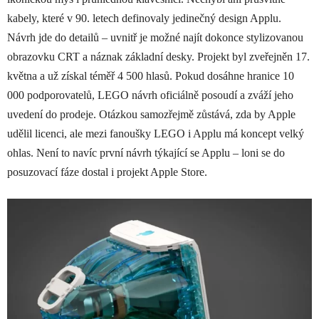
kabely, které v 90. letech definovaly jedinečný design Applu.
Návrh jde do detailů – uvnitř je možné najít dokonce stylizovanou
obrazovku CRT a náznak základní desky. Projekt byl zveřejněn 17.
května a už získal téměř 4 500 hlasů. Pokud dosáhne hranice 10
000 podporovatelů, LEGO návrh oficiálně posoudí a zváží jeho
uvedení do prodeje. Otázkou samozřejmě zůstává, zda by Apple
udělil licenci, ale mezi fanoušky LEGO i Applu má koncept velký
ohlas. Není to navíc první návrh týkající se Applu – loni se do
posuzovací fáze dostal i projekt Apple Store.