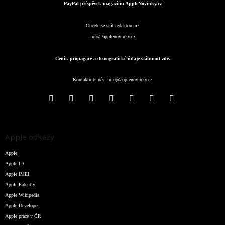
PayPal příspěvek magazínu AppleNovinky.cz
Chcete se stát redaktorem?
info@applenovinky.cz
Ceník propagace a demografické údaje stáhnout zde.
Kontaktujte nás:
info@applenovinky.cz
Apple odkazy
Apple
Apple ID
Apple IMEI
Apple Patently
Apple Wikipedia
Apple Developer
Apple práce v ČR