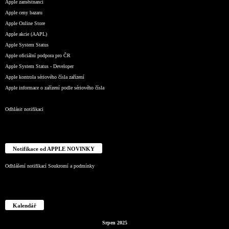
Apple zaměstnanci
Apple ceny bazaru
Apple Online Store
Apple akcie (AAPL)
Apple System Status
Apple oficiální podpora pro ČR
Apple System Status - Developer
Apple kontrola sériového čísla zařízení
Apple informace o zařízení podle sériového čísla
Odhlásit notifikaci
Notifikace od APPLE NOVINKY
Odhlášení notifikací
Soukromí a podmínky
Kalendář
Srpen 2025