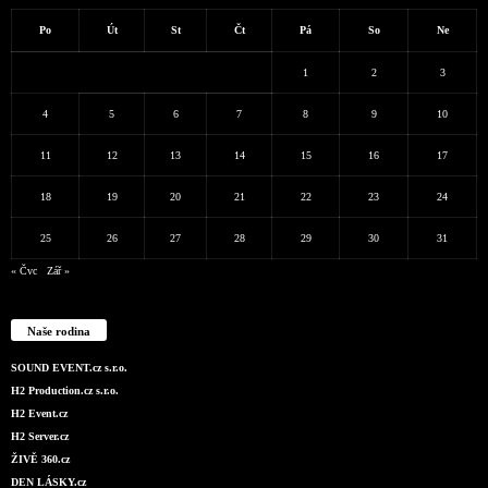
Po
Út
St
Čt
Pá
So
Ne
1
2
3
4
5
6
7
8
9
10
11
12
13
14
15
16
17
18
19
20
21
22
23
24
25
26
27
28
29
30
31
« Čvc
Zář »
Naše rodina
SOUND EVENT.cz s.r.o.
H2 Production.cz s.r.o.
H2 Event.cz
H2 Server.cz
ŽIVĚ 360.cz
DEN LÁSKY.cz