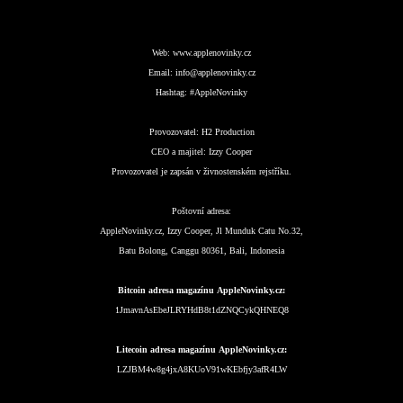
Web:
www.applenovinky.cz
Email:
info@applenovinky.cz
Hashtag:
#AppleNovinky
Provozovatel:
H2 Production
CEO a majitel:
Izzy Cooper
Provozovatel je zapsán v živnostenském rejstříku.
Poštovní adresa:
AppleNovinky.cz, Izzy Cooper, Jl Munduk Catu No.32,
Batu Bolong, Canggu 80361, Bali, Indonesia
Bitcoin adresa magazínu AppleNovinky.cz:
1JmavnAsEbeJLRYHdB8t1dZNQCykQHNEQ8
Litecoin adresa magazínu AppleNovinky.cz:
LZJBM4w8g4jxA8KUoV91wKEbfjy3afR4LW