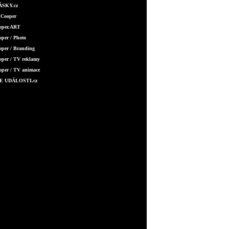
SKY.cz
 Cooper
ooper.ART
oper / Photo
oper / Branding
oper / TV reklamy
oper / TV animace
E UDÁLOSTI.cz