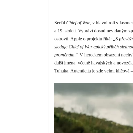
Seriál
Chief of War
, v hlavní roli s Jaso
a 19. století. Vypráví dosud nevídaným z
ostrovů. Apple o projektu říká:
„S převáž
sleduje Chief of War epický příběh sjedno
proměnám.“
V hereckém obsazení nechybí
další jména, včetně havajských a novozé
Tuhaka. Autenticita je zde velmi klíčová –