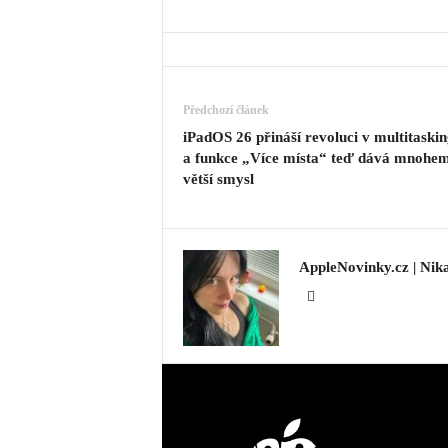
Předchozí článek
iPadOS 26 přináší revoluci v multitaskin
a funkce „Více místa“ teď dává mnohe
větší smysl
AppleNovinky.cz | Nik