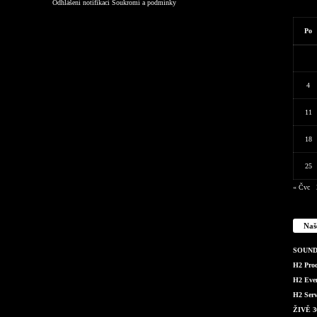
Odhlášení notifikací
Soukromí a podmínky
Po
4
11
18
25
« Čvc
Naš
SOUND 
H2 Produ
H2 Even
H2 Serv
ŽIVĚ 36