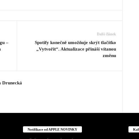
Další článek
gu –
Spotify konečně umožňuje skrýt tlačítko
m
„Vytvořit“. Aktualizace přináší vítanou
změnu
a Drunecká
Notifikace od APPLE NOVINKY
Kal