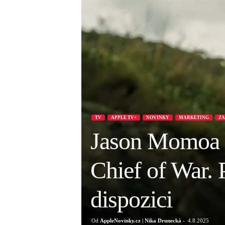
TV
APPLE TV+
NOVINKY
MARKETING
ZA
Jason Momoa m
Chief of War. 
dispozici
Od
AppleNovinky.cz | Nika Drunecká
-
4.8.2025