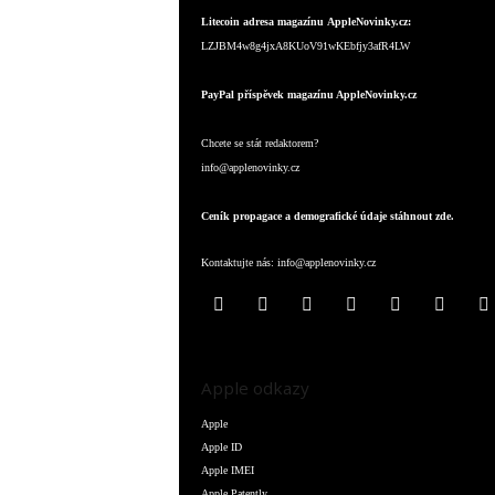
Litecoin adresa magazínu AppleNovinky.cz:
LZJBM4w8g4jxA8KUoV91wKEbfjy3afR4LW
PayPal příspěvek magazínu AppleNovinky.cz
Chcete se stát redaktorem?
info@applenovinky.cz
Ceník propagace a demografické údaje stáhnout zde.
Kontaktujte nás:
info@applenovinky.cz
Apple odkazy
Apple
Apple ID
Apple IMEI
Apple Patently