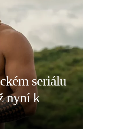
ckém seriálu
ž nyní k