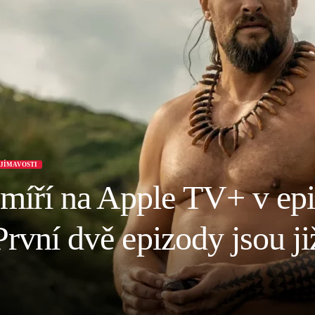
JÍMAVOSTI
íří na Apple TV+ v epi
První dvě epizody jsou ji