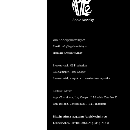
Web:
www.applenovinky.cz
Email:
info@applenovinky.cz
Hashtag:
#AppleNovinky
Provozovatel:
H2 Production
CEO a majitel:
Izzy Cooper
Provozovatel je zapsán v živnostenském rejstříku.
Poštovní adresa:
AppleNovinky.cz, Izzy Cooper, Jl Munduk Catu No.32,
Batu Bolong, Canggu 80361, Bali, Indonesia
Bitcoin adresa magazínu AppleNovinky.cz:
1JmavnAsEbeJLRYHdB8t1dZNQCykQHNEQ8