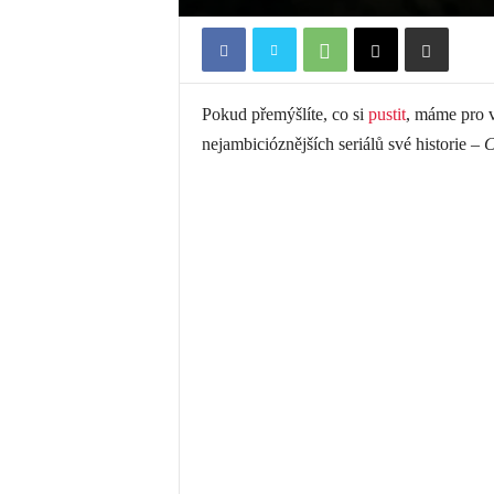
Pokud přemýšlíte, co si
pustit
, máme pro v
nejambicióznějších seriálů své historie –
C