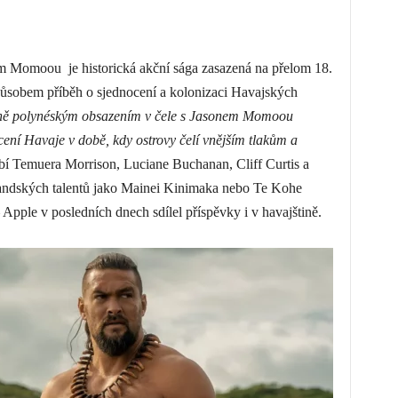
nem Momoou je historická akční sága zasazená na přelom 18.
působem příběh o sjednocení a kolonizaci Havajských
ně polynéským obsazením v čele s Jasonem Momoou
cení Havaje v době, kdy ostrovy čelí vnějším tlakům a
 Temuera Morrison, Luciane Buchanan, Cliff Curtis a
landských talentů jako Mainei Kinimaka nebo Te Kohe
 Apple v posledních dnech sdílel příspěvky i v havajštině.