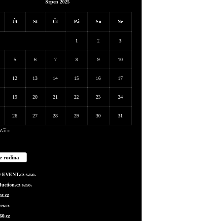
Srpen 2025
Út
St
Čt
Pá
So
Ne
1
2
3
5
6
7
8
9
10
12
13
14
15
16
17
19
20
21
22
23
24
26
27
28
29
30
31
Zář »
e rodina
EVENT.cz s.r.o.
ction.cz s.r.o.
t.cz
er.cz
0.cz