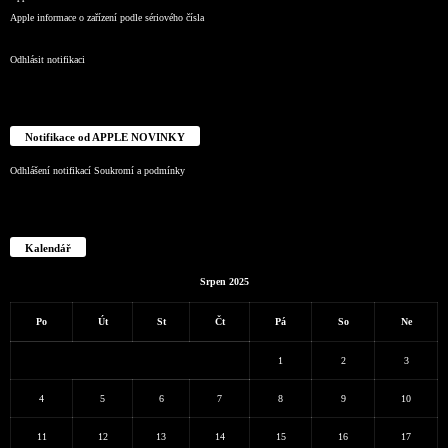
Apple informace o zařízení podle sériového čísla
Odhlásit notifikaci
Notifikace od APPLE NOVINKY
Odhlášení notifikací
Soukromí a podmínky
Kalendář
Srpen 2025
Po
Út
St
Čt
Pá
So
Ne
1
2
3
4
5
6
7
8
9
10
11
12
13
14
15
16
17