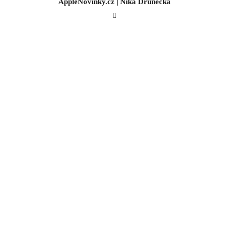
AppleNovinky.cz | Nika Drunecká