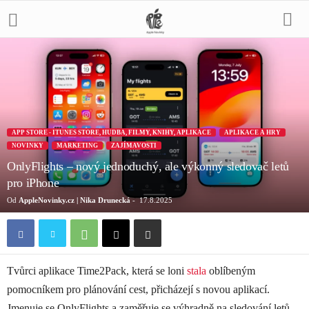
APP STORE - ITUNES STORE, HUDBA, FILMY, KNIHY, APLIKACE
APLIKACE A HRY
NOVINKY
MARKETING
ZAJÍMAVOSTI
OnlyFlights – nový jednoduchý, ale výkonný sledovač letů
pro iPhone
Od
AppleNovinky.cz | Nika Drunecká
-
17.8.2025
Tvůrci aplikace Time2Pack, která se loni
stala
oblíbeným
pomocníkem pro plánování cest, přicházejí s novou aplikací.
Jmenuje se OnlyFlights a zaměřuje se výhradně na sledování letů.