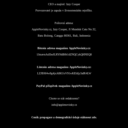
CEO a majitel:
Izzy Cooper
Provozovatel je zapsán v živnostenském rejstříku.
Poštovní adresa:
AppleNovinky.cz, Izzy Cooper, Jl Munduk Catu No.32,
Batu Bolong, Canggu 80361, Bali, Indonesia
Bitcoin adresa magazínu AppleNovinky.cz:
1JmavnAsEbeJLRYHdB8t1dZNQCykQHNEQ8
Litecoin adresa magazínu AppleNovinky.cz:
LZJBM4w8g4jxA8KUoV91wKEbfjy3afR4LW
PayPal příspěvek magazínu AppleNovinky.cz
Chcete se stát redaktorem?
info@applenovinky.cz
Ceník propagace a demografické údaje stáhnout zde.