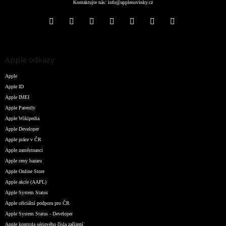
Kontaktujte nás:
info@applenovinky.cz
Apple odkazy
Apple
Apple ID
Apple IMEI
Apple Patently
Apple Wikipedia
Apple Developer
Apple práce v ČR
Apple zaměstnanci
Apple ceny bazaru
Apple Online Store
Apple akcie (AAPL)
Apple System Status
Apple oficiální podpora pro ČR
Apple System Status - Developer
Apple kontrola sériového čísla zařízení