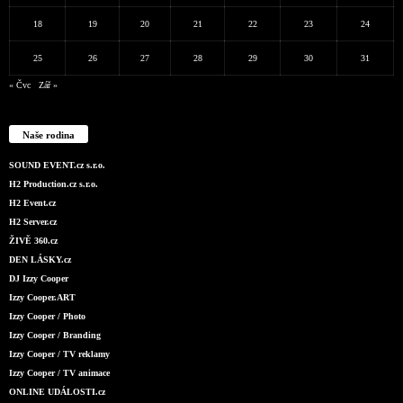
18
19
20
21
22
23
24
25
26
27
28
29
30
31
« Čvc
Zář »
Naše rodina
SOUND EVENT.cz s.r.o.
H2 Production.cz s.r.o.
H2 Event.cz
H2 Server.cz
ŽIVĚ 360.cz
DEN LÁSKY.cz
DJ Izzy Cooper
Izzy Cooper.ART
Izzy Cooper / Photo
Izzy Cooper / Branding
Izzy Cooper / TV reklamy
Izzy Cooper / TV animace
ONLINE UDÁLOSTI.cz