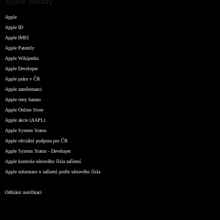
Apple odkazy
Apple
Apple ID
Apple IMEI
Apple Patently
Apple Wikipedia
Apple Developer
Apple práce v ČR
Apple zaměstnanci
Apple ceny bazaru
Apple Online Store
Apple akcie (AAPL)
Apple System Status
Apple oficiální podpora pro ČR
Apple System Status - Developer
Apple kontrola sériového čísla zařízení
Apple informace o zařízení podle sériového čísla
Odhlásit notifikaci