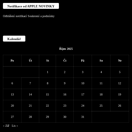
Notifikace od APPLE NOVINKY
Odhlášení notifikací
Soukromí a podmínky
Kalendář
Říjen 2025
Po
Út
St
Čt
Pá
So
Ne
1
2
3
4
5
6
7
8
9
10
11
12
13
14
15
16
17
18
19
20
21
22
23
24
25
26
27
28
29
30
31
« Zář
Lis »