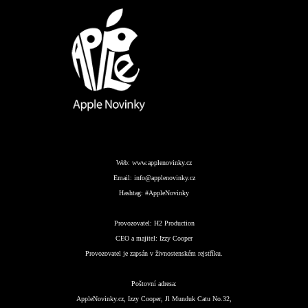
Web:
www.applenovinky.cz
Email:
info@applenovinky.cz
Hashtag:
#AppleNovinky
Provozovatel:
H2 Production
CEO a majitel:
Izzy Cooper
Provozovatel je zapsán v živnostenském rejstříku.
Poštovní adresa:
AppleNovinky.cz, Izzy Cooper, Jl Munduk Catu No.32,