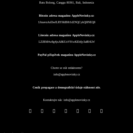
Batu Bolong, Canggu 80361, Bali, Indonesia
Bitcoin adresa magazínu AppleNovinky.cz:
1JmavnAsEbeJLRYHdB8t1dZNQCykQHNEQ8
Litecoin adresa magazínu AppleNovinky.cz:
LZJBM4w8g4jxA8KUoV91wKEbfjy3afR4LW
PayPal příspěvek magazínu AppleNovinky.cz
Chcete se stát redaktorem?
info@applenovinky.cz
Ceník propagace a demografické údaje stáhnout zde.
Kontaktujte nás:
info@applenovinky.cz