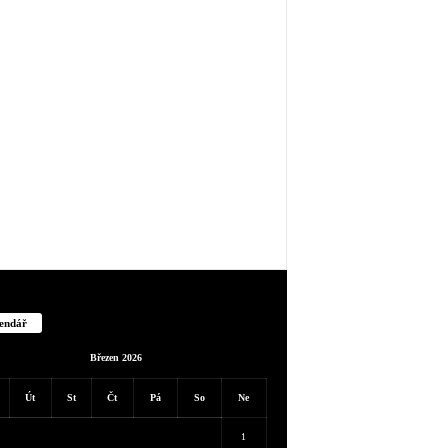
endář
Březen 2026
Út
St
Čt
Pá
So
Ne
1