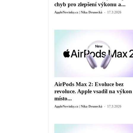
chyb pro zlepšení výkonu a...
-
AppleNovinky.cz | Nika Drunecká
17.3.2026
AirPods Max 2: Evoluce bez
revoluce. Apple vsadil na výkon
místo...
-
AppleNovinky.cz | Nika Drunecká
17.3.2026