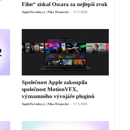
Film“ získal Oscara za nejlepší zvuk
-
AppleNovinky.cz | Nika Drunecká
17.3.2026
Společnost Apple zakoupila
společnost MotionVFX,
významného vývojáře pluginů
-
AppleNovinky.cz | Nika Drunecká
17.3.2026