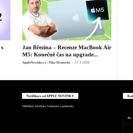
 s
Jan Březina – Recenze MacBook Air
M5: Konečně čas na upgrade...
-
AppleNovinky.cz | Nika Drunecká
17.3.2026
Notifikace od APPLE NOVINKY
Kal
Odhlášení notifikací
Soukromí a podmínky
Po